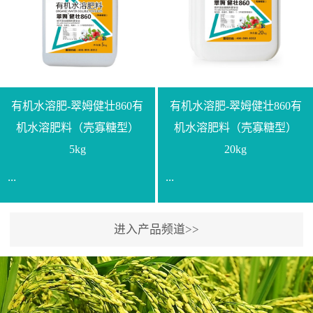
【产品规格】1000g【技术
规格】20kg【技术指标】
指标】N≥330g/L【企业标
有效活菌数≥10.0亿/克【增
准】Q/LML O01-2022【使
效物质】有机质≥40%;小分
用方法】1、飞防：每亩
子有机碳≥23%;壳寡糖
500-700克，根据水量添加
≥10PPM【使用方法】1、
复配其他农药、肥料并提
底肥：亩用本品40kg-
有机水溶肥-翠姆健壮860有
有机水溶肥-翠姆健壮860有
高药效，间隔2-3周，可连
100kg可替代有机肥，配合
机水溶肥料（壳寡糖型）
机水溶肥料（壳寡糖型）
续使用2-3次。2、苗期：
复合肥做底肥使用。2、追
5kg
20kg
移栽前三天，15倍-30倍稀
肥：亩用本品10kg-20kg，
...
...
释均匀喷施苗床;移栽前一
与复合肥、水溶肥或细土
天，用同样方法再喷施一
混均后沟施、穴施、撒施
次。移栽前使用，储存在
均可。3、沟施穴施:幼树
进入产品频道>>
【通用名称】有机水溶肥
【通用名称】有机水溶肥
苗株体内，移栽后，逐步
环状沟施，每棵用150-
料【产品剂型】水剂【产
料【产品剂型】水剂【产
释放并快速补充营养。3、
200g，成年树放射状沟
品规格】5kg、20kg【技术
品规格】5kg、20kg【技术
作为补氮肥使用：30-100
施，每棵用0.5kg-1kg，可
指标】有机质≥200g/L、
指标】有机质≥200g/L、
倍喷施，在开花前期、幼
拌肥施，也可拌土施。4、