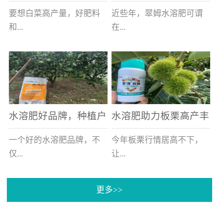
白菜增产不是问题
的好帮手
要想白菜高产量，好肥料
近些年，翠姆水溶肥可谓
和...
在...
好的技术管理缺一不可，
河北草莓区域话题不减，
相信广大白菜种植户们都
不但在草莓上表现效果明
深有体会。今天就一起来
显，使用的种植户更是越
看看，什么样的水溶肥可
来越多。今天，借此机
水溶肥好品牌，种植户
水溶肥助力板栗高产丰
以让你的...
会，一起来...
纷纷为“翠姆“点赞
产
一个好的水溶肥品牌，不
今年板栗行情居高不下，
仅...
让...
更多>>
帮助作物增产增收，更要
许多板栗种植户都获得了
让种植户信赖和认可，这
不小的收获。有这样一个