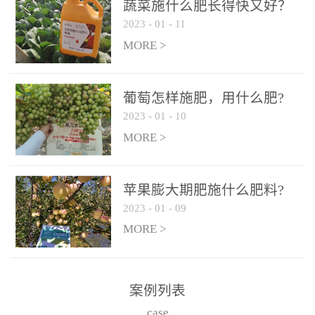
施、滴灌2.5-5kg/亩/次配
施、滴灌2.5-5kg/亩/次配
蔬菜施什么肥长得快又好？
合大量元素水溶肥一起使
合大量元素水溶肥一起使
2023
-
01
-
11
用，促使果实膨大，果肉
用，促使果实膨大，果肉
MORE >
饱满，品质好，果、枝健
饱满，品质好，果、枝健
壮。4、果实转色期或生长
壮。4、果实转色期或生长
葡萄怎样施肥，用什么肥?
后期∶冲施、滴灌2.5-5kg/
后期∶冲施、滴灌2.5-5kg/
2023
-
01
-
10
亩/次配合大量元素水溶肥
亩/次配合大量元素水溶肥
MORE >
一起使用，果实转色均
一起使用，果实转色均
匀，口感好，糖度提高，
匀，口感好，糖度提高，
预防枝叶早衰。5、叶面喷
预防枝叶早衰。5、叶面喷
苹果膨大期肥施什么肥料?
施︰浓度800-1500倍（1-
施︰浓度800-1500倍（1-
2023
-
01
-
09
6kg/公顷，间隔10-14天一
6kg/公顷，间隔10-14天一
MORE >
次，喷1-3次。
次，喷1-3次。
案例列表
case