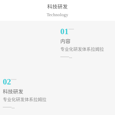
样的水溶肥品牌才更具有
典型案例，在河北地区，
科技研发
实力。今天要讲的水溶肥
有位王大姐今年使用一款
Technology
品牌，是...
非常火爆...
01
内容
专业化研发体系拉姆拉
——...
专注特种肥料研发和生
02
产，制定了“两个中心六个
科技研发
分中心”的科研开发系统，
专业化研发体系拉姆拉
拉姆拉特种肥料技术中心
——...
（特种...