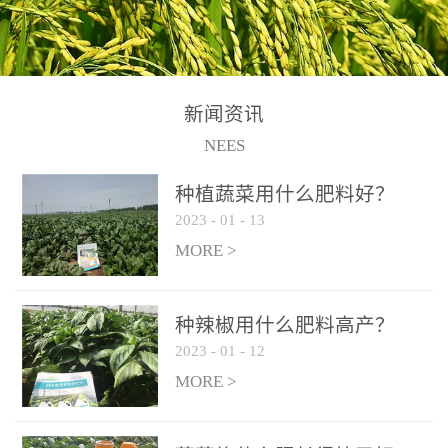
N+K2O70g/L、PH:6.5-
N+K2O70g/L、PH:6.5-
果期及采摘后各施一次，
拌苗床土：每平方米苗床
8.5、水不溶物≤50g/L【执
8.5、水不溶物≤50g/L【执
间隔2-3周喷施一次。4、
土用本品1kg-2kg与苗床土
行标准】NY/T3831-
行标准】NY/T3831-
作为叶面肥喷施使用：稀
混匀后播种。5、园林盆
2011【登记证号】农肥
2011【登记证号】农肥
释300-800倍液，间隔2-3
栽、花卉草坪：每公斤盆
(2019)准字15306号【使用
(2019)准字15306号【使用
新闻资讯
周喷施一次。5、冲施及滴
土用本品30g-50g追肥或作
方法】适合于基施、追
方法】适合于基施、追
NEES
灌：亩用量2-3公斤，冲施
底肥。
施、冲施、叶面喷施，滴
施、冲施、叶面喷施，滴
进水75%后再进肥效果更
种植蔬菜用什么肥料好？
灌及无土栽培和营养液的
灌及无土栽培和营养液的
佳。
2023
-
01
-
13
配方施肥。1、苗期冲施、
配方施肥。1、苗期冲施、
MORE >
滴灌:3-5kg/亩/次(45-75kg/
滴灌:3-5kg/亩/次(45-75kg/
公顷/次)。2、花前花后或
公顷/次)。2、花前花后或
生长前期︰冲施、滴灌2.5-
生长前期︰冲施、滴灌2.5-
种辣椒用什么肥料高产？
5kg/亩/次配合大量元素水
5kg/亩/次配合大量元素水
2023
-
01
-
12
溶肥一起使用，花芽、花
溶肥一起使用，花芽、花
MORE >
苞饱满，座果率高。3、幼
苞饱满，座果率高。3、幼
果膨大期或生长中期︰冲
果膨大期或生长中期︰冲