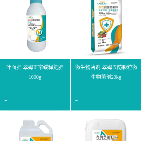
叶面肥-翠姆正宗缓释氮肥
微生物菌剂-翠姆五防颗粒微
1000g
生物菌剂20kg
...
...
【通用名称】脲甲醛缓释
【通用名称】微生物菌剂
氮肥【产品形态】水剂
【产品剂型】颗粒【产品