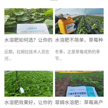
水溶肥如何选？让你的
水溶肥不简单，草莓种
老棚土好产量高
植户指名要使用
近期，拉姆拉技术人员在
冬季，正是草莓成熟的季
河...
节...
南走访时，发现当地许多
，也是山东窦大哥开心的
蔬菜产区，老棚数量占多
时刻，从一大早接到收购
数，连年的重茬、土壤板
商的电话，就开始在草莓
结等原因，导致土壤差，
大棚里忙碌。为什么窦大
水溶肥效果好，让你的
翠姆水溶肥：草莓高产
作物根系...
哥家的草...