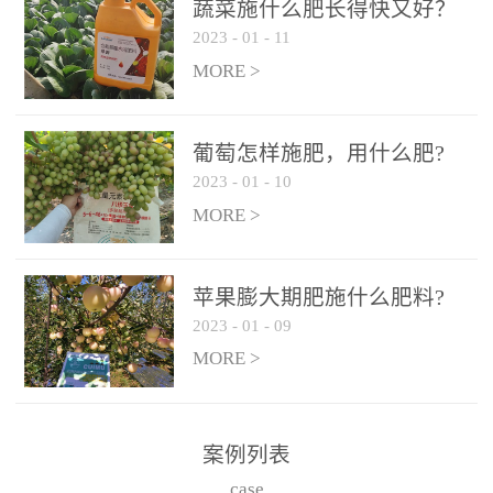
施、滴灌2.5-5kg/亩/次配
施、滴灌2.5-5kg/亩/次配
蔬菜施什么肥长得快又好？
合大量元素水溶肥一起使
合大量元素水溶肥一起使
2023
-
01
-
11
用，促使果实膨大，果肉
用，促使果实膨大，果肉
MORE >
饱满，品质好，果、枝健
饱满，品质好，果、枝健
壮。4、果实转色期或生长
壮。4、果实转色期或生长
葡萄怎样施肥，用什么肥?
后期∶冲施、滴灌2.5-5kg/
后期∶冲施、滴灌2.5-5kg/
2023
-
01
-
10
亩/次配合大量元素水溶肥
亩/次配合大量元素水溶肥
MORE >
一起使用，果实转色均
一起使用，果实转色均
匀，口感好，糖度提高，
匀，口感好，糖度提高，
预防枝叶早衰。5、叶面喷
预防枝叶早衰。5、叶面喷
苹果膨大期肥施什么肥料?
施︰浓度800-1500倍（1-
施︰浓度800-1500倍（1-
2023
-
01
-
09
6kg/公顷，间隔10-14天一
6kg/公顷，间隔10-14天一
MORE >
次，喷1-3次。
次，喷1-3次。
案例列表
case