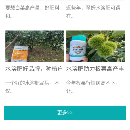
白菜增产不是问题
的好帮手
要想白菜高产量，好肥料
近些年，翠姆水溶肥可谓
和...
在...
好的技术管理缺一不可，
河北草莓区域话题不减，
相信广大白菜种植户们都
不但在草莓上表现效果明
深有体会。今天就一起来
显，使用的种植户更是越
看看，什么样的水溶肥可
来越多。今天，借此机
水溶肥好品牌，种植户
水溶肥助力板栗高产丰
以让你的...
会，一起来...
纷纷为“翠姆“点赞
产
一个好的水溶肥品牌，不
今年板栗行情居高不下，
仅...
让...
更多>>
帮助作物增产增收，更要
许多板栗种植户都获得了
让种植户信赖和认可，这
不小的收获。有这样一个