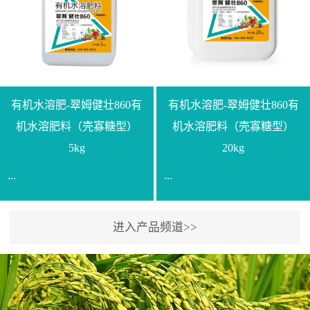
【产品规格】1000g【技术
规格】20kg【技术指标】
指标】N≥330g/L【企业标
有效活菌数≥10.0亿/克【增
准】Q/LML O01-2022【使
效物质】有机质≥40%;小分
用方法】1、飞防：每亩
子有机碳≥23%;壳寡糖
500-700克，根据水量添加
≥10PPM【使用方法】1、
复配其他农药、肥料并提
底肥：亩用本品40kg-
有机水溶肥-翠姆健壮860有
有机水溶肥-翠姆健壮860有
高药效，间隔2-3周，可连
100kg可替代有机肥，配合
机水溶肥料（壳寡糖型）
机水溶肥料（壳寡糖型）
续使用2-3次。2、苗期：
复合肥做底肥使用。2、追
5kg
20kg
移栽前三天，15倍-30倍稀
肥：亩用本品10kg-20kg，
...
...
释均匀喷施苗床;移栽前一
与复合肥、水溶肥或细土
天，用同样方法再喷施一
混均后沟施、穴施、撒施
次。移栽前使用，储存在
均可。3、沟施穴施:幼树
进入产品频道>>
【通用名称】有机水溶肥
【通用名称】有机水溶肥
苗株体内，移栽后，逐步
环状沟施，每棵用150-
料【产品剂型】水剂【产
料【产品剂型】水剂【产
释放并快速补充营养。3、
200g，成年树放射状沟
品规格】5kg、20kg【技术
品规格】5kg、20kg【技术
作为补氮肥使用：30-100
施，每棵用0.5kg-1kg，可
指标】有机质≥200g/L、
指标】有机质≥200g/L、
倍喷施，在开花前期、幼
拌肥施，也可拌土施。4、