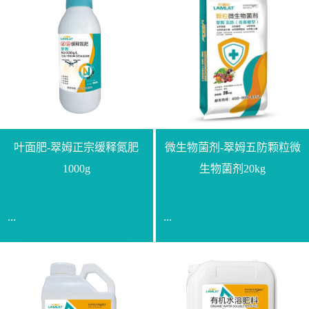
叶面肥-翠姆正宗缓释氮肥
微生物菌剂-翠姆五防颗粒微
1000g
生物菌剂20kg
...
...
【通用名称】脲甲醛缓释
【通用名称】微生物菌剂
氮肥【产品形态】水剂
【产品剂型】颗粒【产品