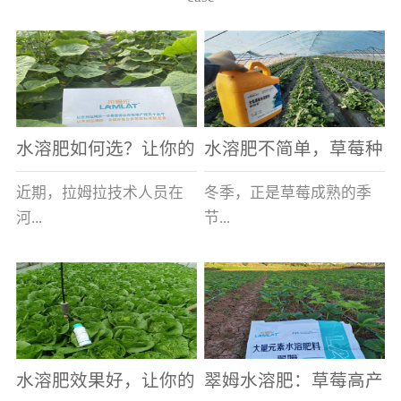
水溶肥如何选？让你的
水溶肥不简单，草莓种
老棚土好产量高
植户指名要使用
近期，拉姆拉技术人员在
冬季，正是草莓成熟的季
河...
节...
南走访时，发现当地许多
，也是山东窦大哥开心的
蔬菜产区，老棚数量占多
时刻，从一大早接到收购
数，连年的重茬、土壤板
商的电话，就开始在草莓
结等原因，导致土壤差，
大棚里忙碌。为什么窦大
水溶肥效果好，让你的
翠姆水溶肥：草莓高产
作物根系...
哥家的草...