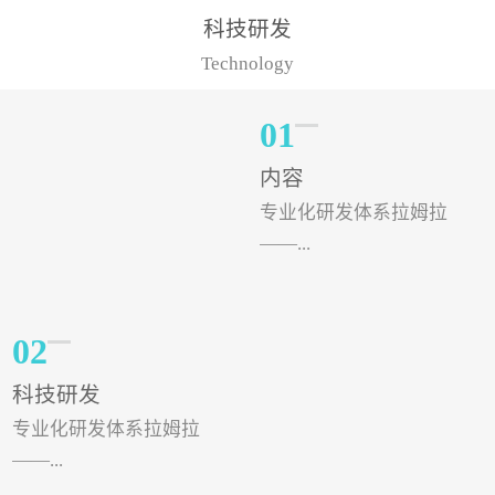
样的水溶肥品牌才更具有
典型案例，在河北地区，
科技研发
实力。今天要讲的水溶肥
有位王大姐今年使用一款
Technology
品牌，是...
非常火爆...
01
内容
专业化研发体系拉姆拉
——...
专注特种肥料研发和生
02
产，制定了“两个中心六个
科技研发
分中心”的科研开发系统，
专业化研发体系拉姆拉
拉姆拉特种肥料技术中心
——...
（特种...