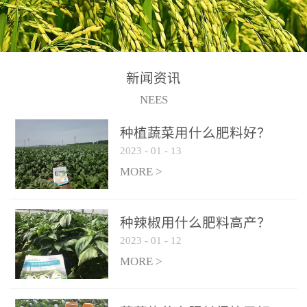
N+K2O70g/L、PH:6.5-
N+K2O70g/L、PH:6.5-
果期及采摘后各施一次，
拌苗床土：每平方米苗床
8.5、水不溶物≤50g/L【执
8.5、水不溶物≤50g/L【执
间隔2-3周喷施一次。4、
土用本品1kg-2kg与苗床土
行标准】NY/T3831-
行标准】NY/T3831-
作为叶面肥喷施使用：稀
混匀后播种。5、园林盆
2011【登记证号】农肥
2011【登记证号】农肥
释300-800倍液，间隔2-3
栽、花卉草坪：每公斤盆
(2019)准字15306号【使用
(2019)准字15306号【使用
新闻资讯
周喷施一次。5、冲施及滴
土用本品30g-50g追肥或作
方法】适合于基施、追
方法】适合于基施、追
NEES
灌：亩用量2-3公斤，冲施
底肥。
施、冲施、叶面喷施，滴
施、冲施、叶面喷施，滴
进水75%后再进肥效果更
种植蔬菜用什么肥料好？
灌及无土栽培和营养液的
灌及无土栽培和营养液的
佳。
2023
-
01
-
13
配方施肥。1、苗期冲施、
配方施肥。1、苗期冲施、
MORE >
滴灌:3-5kg/亩/次(45-75kg/
滴灌:3-5kg/亩/次(45-75kg/
公顷/次)。2、花前花后或
公顷/次)。2、花前花后或
生长前期︰冲施、滴灌2.5-
生长前期︰冲施、滴灌2.5-
种辣椒用什么肥料高产？
5kg/亩/次配合大量元素水
5kg/亩/次配合大量元素水
2023
-
01
-
12
溶肥一起使用，花芽、花
溶肥一起使用，花芽、花
MORE >
苞饱满，座果率高。3、幼
苞饱满，座果率高。3、幼
果膨大期或生长中期︰冲
果膨大期或生长中期︰冲