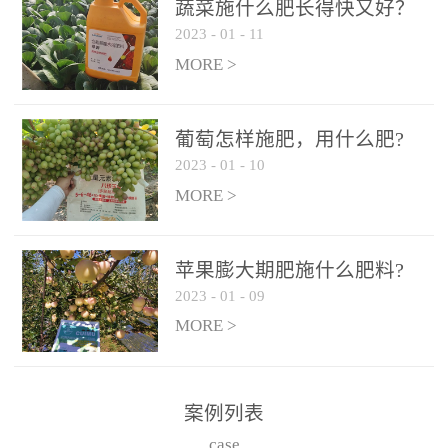
施、滴灌2.5-5kg/亩/次配
施、滴灌2.5-5kg/亩/次配
蔬菜施什么肥长得快又好？
合大量元素水溶肥一起使
合大量元素水溶肥一起使
2023
-
01
-
11
用，促使果实膨大，果肉
用，促使果实膨大，果肉
MORE >
饱满，品质好，果、枝健
饱满，品质好，果、枝健
壮。4、果实转色期或生长
壮。4、果实转色期或生长
葡萄怎样施肥，用什么肥?
后期∶冲施、滴灌2.5-5kg/
后期∶冲施、滴灌2.5-5kg/
2023
-
01
-
10
亩/次配合大量元素水溶肥
亩/次配合大量元素水溶肥
MORE >
一起使用，果实转色均
一起使用，果实转色均
匀，口感好，糖度提高，
匀，口感好，糖度提高，
预防枝叶早衰。5、叶面喷
预防枝叶早衰。5、叶面喷
苹果膨大期肥施什么肥料?
施︰浓度800-1500倍（1-
施︰浓度800-1500倍（1-
2023
-
01
-
09
6kg/公顷，间隔10-14天一
6kg/公顷，间隔10-14天一
MORE >
次，喷1-3次。
次，喷1-3次。
案例列表
case