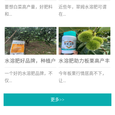
白菜增产不是问题
的好帮手
要想白菜高产量，好肥料
近些年，翠姆水溶肥可谓
和...
在...
好的技术管理缺一不可，
河北草莓区域话题不减，
相信广大白菜种植户们都
不但在草莓上表现效果明
深有体会。今天就一起来
显，使用的种植户更是越
看看，什么样的水溶肥可
来越多。今天，借此机
水溶肥好品牌，种植户
水溶肥助力板栗高产丰
以让你的...
会，一起来...
纷纷为“翠姆“点赞
产
一个好的水溶肥品牌，不
今年板栗行情居高不下，
仅...
让...
更多>>
帮助作物增产增收，更要
许多板栗种植户都获得了
让种植户信赖和认可，这
不小的收获。有这样一个