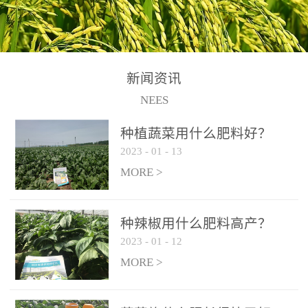
N+K2O70g/L、PH:6.5-
N+K2O70g/L、PH:6.5-
果期及采摘后各施一次，
拌苗床土：每平方米苗床
8.5、水不溶物≤50g/L【执
8.5、水不溶物≤50g/L【执
间隔2-3周喷施一次。4、
土用本品1kg-2kg与苗床土
行标准】NY/T3831-
行标准】NY/T3831-
作为叶面肥喷施使用：稀
混匀后播种。5、园林盆
2011【登记证号】农肥
2011【登记证号】农肥
释300-800倍液，间隔2-3
栽、花卉草坪：每公斤盆
(2019)准字15306号【使用
(2019)准字15306号【使用
新闻资讯
周喷施一次。5、冲施及滴
土用本品30g-50g追肥或作
方法】适合于基施、追
方法】适合于基施、追
NEES
灌：亩用量2-3公斤，冲施
底肥。
施、冲施、叶面喷施，滴
施、冲施、叶面喷施，滴
进水75%后再进肥效果更
种植蔬菜用什么肥料好？
灌及无土栽培和营养液的
灌及无土栽培和营养液的
佳。
2023
-
01
-
13
配方施肥。1、苗期冲施、
配方施肥。1、苗期冲施、
MORE >
滴灌:3-5kg/亩/次(45-75kg/
滴灌:3-5kg/亩/次(45-75kg/
公顷/次)。2、花前花后或
公顷/次)。2、花前花后或
生长前期︰冲施、滴灌2.5-
生长前期︰冲施、滴灌2.5-
种辣椒用什么肥料高产？
5kg/亩/次配合大量元素水
5kg/亩/次配合大量元素水
2023
-
01
-
12
溶肥一起使用，花芽、花
溶肥一起使用，花芽、花
MORE >
苞饱满，座果率高。3、幼
苞饱满，座果率高。3、幼
果膨大期或生长中期︰冲
果膨大期或生长中期︰冲