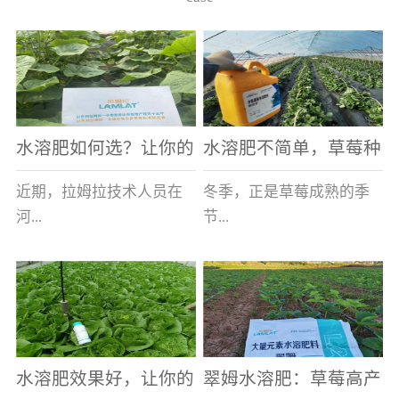
水溶肥如何选？让你的
水溶肥不简单，草莓种
老棚土好产量高
植户指名要使用
近期，拉姆拉技术人员在
冬季，正是草莓成熟的季
河...
节...
南走访时，发现当地许多
，也是山东窦大哥开心的
蔬菜产区，老棚数量占多
时刻，从一大早接到收购
数，连年的重茬、土壤板
商的电话，就开始在草莓
结等原因，导致土壤差，
大棚里忙碌。为什么窦大
水溶肥效果好，让你的
翠姆水溶肥：草莓高产
作物根系...
哥家的草...