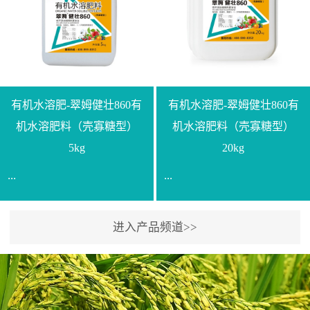
【产品规格】1000g【技术
规格】20kg【技术指标】
指标】N≥330g/L【企业标
有效活菌数≥10.0亿/克【增
准】Q/LML O01-2022【使
效物质】有机质≥40%;小分
用方法】1、飞防：每亩
子有机碳≥23%;壳寡糖
500-700克，根据水量添加
≥10PPM【使用方法】1、
复配其他农药、肥料并提
底肥：亩用本品40kg-
有机水溶肥-翠姆健壮860有
有机水溶肥-翠姆健壮860有
高药效，间隔2-3周，可连
100kg可替代有机肥，配合
机水溶肥料（壳寡糖型）
机水溶肥料（壳寡糖型）
续使用2-3次。2、苗期：
复合肥做底肥使用。2、追
5kg
20kg
移栽前三天，15倍-30倍稀
肥：亩用本品10kg-20kg，
...
...
释均匀喷施苗床;移栽前一
与复合肥、水溶肥或细土
天，用同样方法再喷施一
混均后沟施、穴施、撒施
次。移栽前使用，储存在
均可。3、沟施穴施:幼树
进入产品频道>>
【通用名称】有机水溶肥
【通用名称】有机水溶肥
苗株体内，移栽后，逐步
环状沟施，每棵用150-
料【产品剂型】水剂【产
料【产品剂型】水剂【产
释放并快速补充营养。3、
200g，成年树放射状沟
品规格】5kg、20kg【技术
品规格】5kg、20kg【技术
作为补氮肥使用：30-100
施，每棵用0.5kg-1kg，可
指标】有机质≥200g/L、
指标】有机质≥200g/L、
倍喷施，在开花前期、幼
拌肥施，也可拌土施。4、