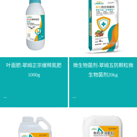
叶面肥-翠姆正宗缓释氮肥
微生物菌剂-翠姆五防颗粒微
1000g
生物菌剂20kg
...
...
【通用名称】脲甲醛缓释
【通用名称】微生物菌剂
氮肥【产品形态】水剂
【产品剂型】颗粒【产品