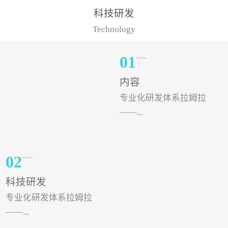
样的水溶肥品牌才更具有
典型案例，在河北地区，
科技研发
实力。今天要讲的水溶肥
有位王大姐今年使用一款
Technology
品牌，是...
非常火爆...
01
内容
专业化研发体系拉姆拉
——...
专注特种肥料研发和生
02
产，制定了“两个中心六个
科技研发
分中心”的科研开发系统，
专业化研发体系拉姆拉
拉姆拉特种肥料技术中心
——...
（特种...