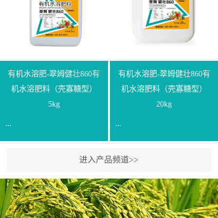
【产品规格】1000g【技术
规格】20kg【技术指标】
指标】N≥330g/L【企业标
有效活菌数≥10.0亿/克【增
准】Q/LML O01-2022【使
效物质】有机质≥40%;小分
用方法】1、飞防：每亩
子有机碳≥23%;壳寡糖
500-700克，根据水量添加
≥10PPM【使用方法】1、
复配其他农药、肥料并提
底肥：亩用本品40kg-
有机水溶肥-翠姆健壮860有
有机水溶肥-翠姆健壮860有
高药效，间隔2-3周，可连
100kg可替代有机肥，配合
机水溶肥料（壳寡糖型）
机水溶肥料（壳寡糖型）
续使用2-3次。2、苗期：
复合肥做底肥使用。2、追
5kg
20kg
移栽前三天，15倍-30倍稀
肥：亩用本品10kg-20kg，
...
...
释均匀喷施苗床;移栽前一
与复合肥、水溶肥或细土
天，用同样方法再喷施一
混均后沟施、穴施、撒施
次。移栽前使用，储存在
均可。3、沟施穴施:幼树
进入产品频道>>
【通用名称】有机水溶肥
【通用名称】有机水溶肥
苗株体内，移栽后，逐步
环状沟施，每棵用150-
料【产品剂型】水剂【产
料【产品剂型】水剂【产
释放并快速补充营养。3、
200g，成年树放射状沟
品规格】5kg、20kg【技术
品规格】5kg、20kg【技术
作为补氮肥使用：30-100
施，每棵用0.5kg-1kg，可
指标】有机质≥200g/L、
指标】有机质≥200g/L、
倍喷施，在开花前期、幼
拌肥施，也可拌土施。4、