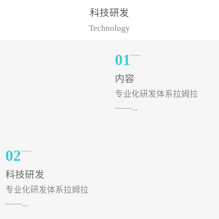
样的水溶肥品牌才更具有
典型案例，在河北地区，
科技研发
实力。今天要讲的水溶肥
有位王大姐今年使用一款
Technology
品牌，是...
非常火爆...
01
内容
专业化研发体系拉姆拉
——...
专注特种肥料研发和生
02
产，制定了“两个中心六个
科技研发
分中心”的科研开发系统，
专业化研发体系拉姆拉
拉姆拉特种肥料技术中心
——...
（特种...