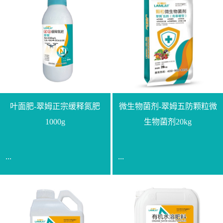
叶面肥-翠姆正宗缓释氮肥
微生物菌剂-翠姆五防颗粒微
1000g
生物菌剂20kg
...
...
【通用名称】脲甲醛缓释
【通用名称】微生物菌剂
氮肥【产品形态】水剂
【产品剂型】颗粒【产品