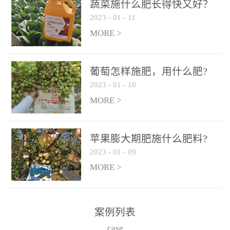
施、滴灌2.5-5kg/亩/次配
施、滴灌2.5-5kg/亩/次配
蔬菜施什么肥长得快又好？
合大量元素水溶肥一起使
合大量元素水溶肥一起使
2023
-
01
-
11
用，促使果实膨大，果肉
用，促使果实膨大，果肉
MORE >
饱满，品质好，果、枝健
饱满，品质好，果、枝健
壮。4、果实转色期或生长
壮。4、果实转色期或生长
葡萄怎样施肥，用什么肥?
后期∶冲施、滴灌2.5-5kg/
后期∶冲施、滴灌2.5-5kg/
2023
-
01
-
10
亩/次配合大量元素水溶肥
亩/次配合大量元素水溶肥
MORE >
一起使用，果实转色均
一起使用，果实转色均
匀，口感好，糖度提高，
匀，口感好，糖度提高，
预防枝叶早衰。5、叶面喷
预防枝叶早衰。5、叶面喷
苹果膨大期肥施什么肥料?
施︰浓度800-1500倍（1-
施︰浓度800-1500倍（1-
2023
-
01
-
09
6kg/公顷，间隔10-14天一
6kg/公顷，间隔10-14天一
MORE >
次，喷1-3次。
次，喷1-3次。
案例列表
case