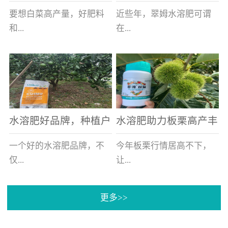
白菜增产不是问题
的好帮手
要想白菜高产量，好肥料
近些年，翠姆水溶肥可谓
和...
在...
好的技术管理缺一不可，
河北草莓区域话题不减，
相信广大白菜种植户们都
不但在草莓上表现效果明
深有体会。今天就一起来
显，使用的种植户更是越
看看，什么样的水溶肥可
来越多。今天，借此机
水溶肥好品牌，种植户
水溶肥助力板栗高产丰
以让你的...
会，一起来...
纷纷为“翠姆“点赞
产
一个好的水溶肥品牌，不
今年板栗行情居高不下，
仅...
让...
更多>>
帮助作物增产增收，更要
许多板栗种植户都获得了
让种植户信赖和认可，这
不小的收获。有这样一个