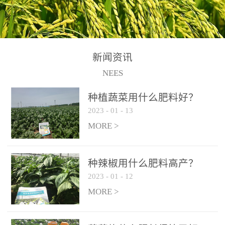
N+K2O70g/L、PH:6.5-
N+K2O70g/L、PH:6.5-
果期及采摘后各施一次，
拌苗床土：每平方米苗床
8.5、水不溶物≤50g/L【执
8.5、水不溶物≤50g/L【执
间隔2-3周喷施一次。4、
土用本品1kg-2kg与苗床土
行标准】NY/T3831-
行标准】NY/T3831-
作为叶面肥喷施使用：稀
混匀后播种。5、园林盆
2011【登记证号】农肥
2011【登记证号】农肥
释300-800倍液，间隔2-3
栽、花卉草坪：每公斤盆
(2019)准字15306号【使用
(2019)准字15306号【使用
新闻资讯
周喷施一次。5、冲施及滴
土用本品30g-50g追肥或作
方法】适合于基施、追
方法】适合于基施、追
NEES
灌：亩用量2-3公斤，冲施
底肥。
施、冲施、叶面喷施，滴
施、冲施、叶面喷施，滴
进水75%后再进肥效果更
种植蔬菜用什么肥料好？
灌及无土栽培和营养液的
灌及无土栽培和营养液的
佳。
2023
-
01
-
13
配方施肥。1、苗期冲施、
配方施肥。1、苗期冲施、
MORE >
滴灌:3-5kg/亩/次(45-75kg/
滴灌:3-5kg/亩/次(45-75kg/
公顷/次)。2、花前花后或
公顷/次)。2、花前花后或
生长前期︰冲施、滴灌2.5-
生长前期︰冲施、滴灌2.5-
种辣椒用什么肥料高产？
5kg/亩/次配合大量元素水
5kg/亩/次配合大量元素水
2023
-
01
-
12
溶肥一起使用，花芽、花
溶肥一起使用，花芽、花
MORE >
苞饱满，座果率高。3、幼
苞饱满，座果率高。3、幼
果膨大期或生长中期︰冲
果膨大期或生长中期︰冲