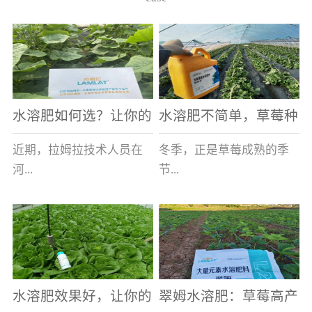
水溶肥如何选？让你的
水溶肥不简单，草莓种
老棚土好产量高
植户指名要使用
近期，拉姆拉技术人员在
冬季，正是草莓成熟的季
河...
节...
南走访时，发现当地许多
，也是山东窦大哥开心的
蔬菜产区，老棚数量占多
时刻，从一大早接到收购
数，连年的重茬、土壤板
商的电话，就开始在草莓
结等原因，导致土壤差，
大棚里忙碌。为什么窦大
水溶肥效果好，让你的
翠姆水溶肥：草莓高产
作物根系...
哥家的草...