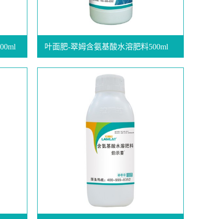
0ml
叶面肥-翠姆含氨基酸水溶肥料500ml