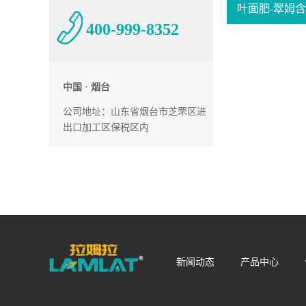
叶面肥-翠姆含
400-999-8352
中国 · 烟台
公司地址：山东省烟台市芝罘区进
出口加工区保税区内
新闻动态
产品中心