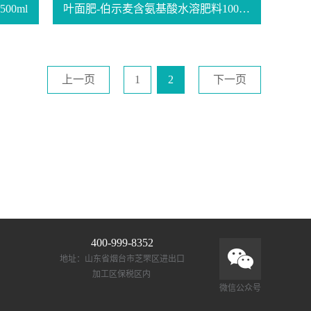
0ml
叶面肥-伯示麦含氨基酸水溶肥料1000ml
上一页
1
2
下一页
400-999-8352
地址：山东省烟台市芝罘区进出口
加工区保税区内
微信公众号