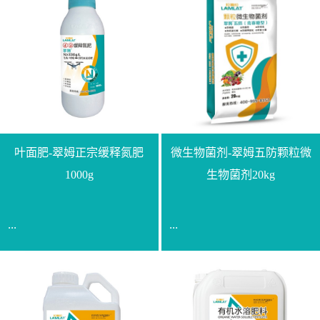
叶面肥-翠姆正宗缓释氮肥
微生物菌剂-翠姆五防颗粒微
1000g
生物菌剂20kg
...
...
【通用名称】脲甲醛缓释
【通用名称】微生物菌剂
氮肥【产品形态】水剂
【产品剂型】颗粒【产品