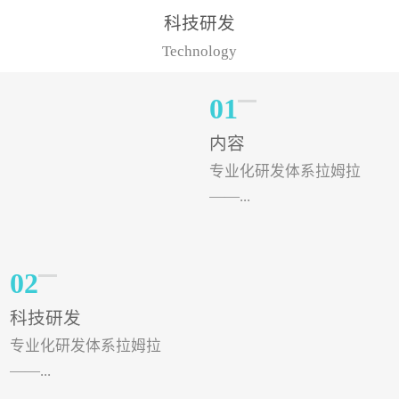
样的水溶肥品牌才更具有
典型案例，在河北地区，
科技研发
实力。今天要讲的水溶肥
有位王大姐今年使用一款
Technology
品牌，是...
非常火爆...
01
内容
专业化研发体系拉姆拉
——...
专注特种肥料研发和生
02
产，制定了“两个中心六个
科技研发
分中心”的科研开发系统，
专业化研发体系拉姆拉
拉姆拉特种肥料技术中心
——...
（特种...