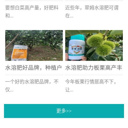
白菜增产不是问题
的好帮手
要想白菜高产量，好肥料
近些年，翠姆水溶肥可谓
和...
在...
好的技术管理缺一不可，
河北草莓区域话题不减，
相信广大白菜种植户们都
不但在草莓上表现效果明
深有体会。今天就一起来
显，使用的种植户更是越
看看，什么样的水溶肥可
来越多。今天，借此机
水溶肥好品牌，种植户
水溶肥助力板栗高产丰
以让你的...
会，一起来...
纷纷为“翠姆“点赞
产
一个好的水溶肥品牌，不
今年板栗行情居高不下，
仅...
让...
更多>>
帮助作物增产增收，更要
许多板栗种植户都获得了
让种植户信赖和认可，这
不小的收获。有这样一个