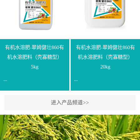
【产品规格】1000g【技术
规格】20kg【技术指标】
指标】N≥330g/L【企业标
有效活菌数≥10.0亿/克【增
准】Q/LML O01-2022【使
效物质】有机质≥40%;小分
用方法】1、飞防：每亩
子有机碳≥23%;壳寡糖
500-700克，根据水量添加
≥10PPM【使用方法】1、
复配其他农药、肥料并提
底肥：亩用本品40kg-
有机水溶肥-翠姆健壮860有
有机水溶肥-翠姆健壮860有
高药效，间隔2-3周，可连
100kg可替代有机肥，配合
机水溶肥料（壳寡糖型）
机水溶肥料（壳寡糖型）
续使用2-3次。2、苗期：
复合肥做底肥使用。2、追
5kg
20kg
移栽前三天，15倍-30倍稀
肥：亩用本品10kg-20kg，
...
...
释均匀喷施苗床;移栽前一
与复合肥、水溶肥或细土
天，用同样方法再喷施一
混均后沟施、穴施、撒施
次。移栽前使用，储存在
均可。3、沟施穴施:幼树
进入产品频道>>
【通用名称】有机水溶肥
【通用名称】有机水溶肥
苗株体内，移栽后，逐步
环状沟施，每棵用150-
料【产品剂型】水剂【产
料【产品剂型】水剂【产
释放并快速补充营养。3、
200g，成年树放射状沟
品规格】5kg、20kg【技术
品规格】5kg、20kg【技术
作为补氮肥使用：30-100
施，每棵用0.5kg-1kg，可
指标】有机质≥200g/L、
指标】有机质≥200g/L、
倍喷施，在开花前期、幼
拌肥施，也可拌土施。4、