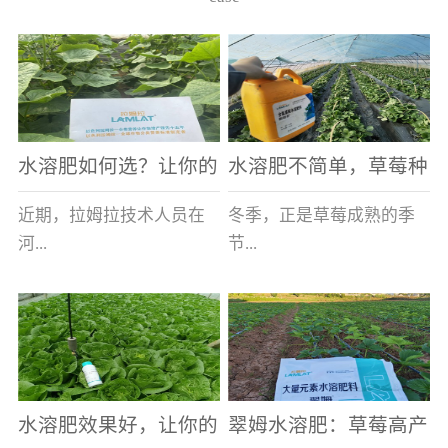
水溶肥如何选？让你的
水溶肥不简单，草莓种
老棚土好产量高
植户指名要使用
近期，拉姆拉技术人员在
冬季，正是草莓成熟的季
河...
节...
南走访时，发现当地许多
，也是山东窦大哥开心的
蔬菜产区，老棚数量占多
时刻，从一大早接到收购
数，连年的重茬、土壤板
商的电话，就开始在草莓
结等原因，导致土壤差，
大棚里忙碌。为什么窦大
水溶肥效果好，让你的
翠姆水溶肥：草莓高产
作物根系...
哥家的草...