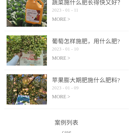
施、滴灌2.5-5kg/亩/次配
施、滴灌2.5-5kg/亩/次配
蔬菜施什么肥长得快又好？
合大量元素水溶肥一起使
合大量元素水溶肥一起使
2023
-
01
-
11
用，促使果实膨大，果肉
用，促使果实膨大，果肉
MORE >
饱满，品质好，果、枝健
饱满，品质好，果、枝健
壮。4、果实转色期或生长
壮。4、果实转色期或生长
葡萄怎样施肥，用什么肥?
后期∶冲施、滴灌2.5-5kg/
后期∶冲施、滴灌2.5-5kg/
2023
-
01
-
10
亩/次配合大量元素水溶肥
亩/次配合大量元素水溶肥
MORE >
一起使用，果实转色均
一起使用，果实转色均
匀，口感好，糖度提高，
匀，口感好，糖度提高，
预防枝叶早衰。5、叶面喷
预防枝叶早衰。5、叶面喷
苹果膨大期肥施什么肥料?
施︰浓度800-1500倍（1-
施︰浓度800-1500倍（1-
2023
-
01
-
09
6kg/公顷，间隔10-14天一
6kg/公顷，间隔10-14天一
MORE >
次，喷1-3次。
次，喷1-3次。
案例列表
case