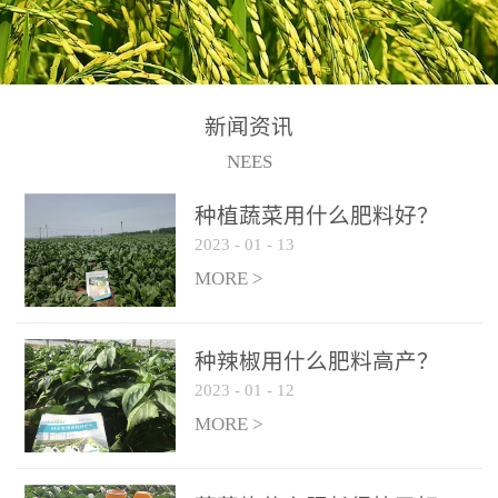
N+K2O70g/L、PH:6.5-
N+K2O70g/L、PH:6.5-
果期及采摘后各施一次，
拌苗床土：每平方米苗床
8.5、水不溶物≤50g/L【执
8.5、水不溶物≤50g/L【执
间隔2-3周喷施一次。4、
土用本品1kg-2kg与苗床土
行标准】NY/T3831-
行标准】NY/T3831-
作为叶面肥喷施使用：稀
混匀后播种。5、园林盆
2011【登记证号】农肥
2011【登记证号】农肥
释300-800倍液，间隔2-3
栽、花卉草坪：每公斤盆
(2019)准字15306号【使用
(2019)准字15306号【使用
新闻资讯
周喷施一次。5、冲施及滴
土用本品30g-50g追肥或作
方法】适合于基施、追
方法】适合于基施、追
NEES
灌：亩用量2-3公斤，冲施
底肥。
施、冲施、叶面喷施，滴
施、冲施、叶面喷施，滴
进水75%后再进肥效果更
种植蔬菜用什么肥料好？
灌及无土栽培和营养液的
灌及无土栽培和营养液的
佳。
2023
-
01
-
13
配方施肥。1、苗期冲施、
配方施肥。1、苗期冲施、
MORE >
滴灌:3-5kg/亩/次(45-75kg/
滴灌:3-5kg/亩/次(45-75kg/
公顷/次)。2、花前花后或
公顷/次)。2、花前花后或
生长前期︰冲施、滴灌2.5-
生长前期︰冲施、滴灌2.5-
种辣椒用什么肥料高产？
5kg/亩/次配合大量元素水
5kg/亩/次配合大量元素水
2023
-
01
-
12
溶肥一起使用，花芽、花
溶肥一起使用，花芽、花
MORE >
苞饱满，座果率高。3、幼
苞饱满，座果率高。3、幼
果膨大期或生长中期︰冲
果膨大期或生长中期︰冲