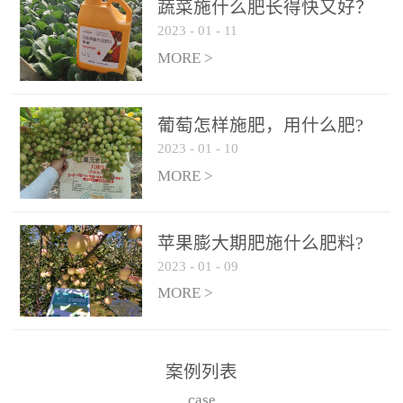
施、滴灌2.5-5kg/亩/次配
施、滴灌2.5-5kg/亩/次配
蔬菜施什么肥长得快又好？
合大量元素水溶肥一起使
合大量元素水溶肥一起使
2023
-
01
-
11
用，促使果实膨大，果肉
用，促使果实膨大，果肉
MORE >
饱满，品质好，果、枝健
饱满，品质好，果、枝健
壮。4、果实转色期或生长
壮。4、果实转色期或生长
葡萄怎样施肥，用什么肥?
后期∶冲施、滴灌2.5-5kg/
后期∶冲施、滴灌2.5-5kg/
2023
-
01
-
10
亩/次配合大量元素水溶肥
亩/次配合大量元素水溶肥
MORE >
一起使用，果实转色均
一起使用，果实转色均
匀，口感好，糖度提高，
匀，口感好，糖度提高，
预防枝叶早衰。5、叶面喷
预防枝叶早衰。5、叶面喷
苹果膨大期肥施什么肥料?
施︰浓度800-1500倍（1-
施︰浓度800-1500倍（1-
2023
-
01
-
09
6kg/公顷，间隔10-14天一
6kg/公顷，间隔10-14天一
MORE >
次，喷1-3次。
次，喷1-3次。
案例列表
case