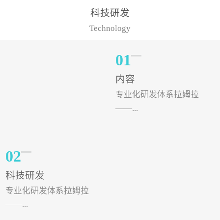
样的水溶肥品牌才更具有
典型案例，在河北地区，
科技研发
实力。今天要讲的水溶肥
有位王大姐今年使用一款
Technology
品牌，是...
非常火爆...
01
内容
专业化研发体系拉姆拉
——...
专注特种肥料研发和生
02
产，制定了“两个中心六个
科技研发
分中心”的科研开发系统，
专业化研发体系拉姆拉
拉姆拉特种肥料技术中心
——...
（特种...