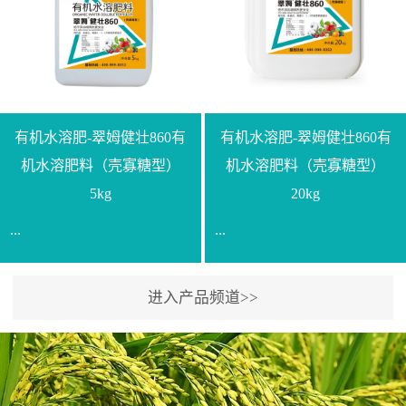
【产品规格】1000g【技术
规格】20kg【技术指标】
指标】N≥330g/L【企业标
有效活菌数≥10.0亿/克【增
准】Q/LML O01-2022【使
效物质】有机质≥40%;小分
用方法】1、飞防：每亩
子有机碳≥23%;壳寡糖
500-700克，根据水量添加
≥10PPM【使用方法】1、
复配其他农药、肥料并提
底肥：亩用本品40kg-
有机水溶肥-翠姆健壮860有
有机水溶肥-翠姆健壮860有
高药效，间隔2-3周，可连
100kg可替代有机肥，配合
机水溶肥料（壳寡糖型）
机水溶肥料（壳寡糖型）
续使用2-3次。2、苗期：
复合肥做底肥使用。2、追
5kg
20kg
移栽前三天，15倍-30倍稀
肥：亩用本品10kg-20kg，
...
...
释均匀喷施苗床;移栽前一
与复合肥、水溶肥或细土
天，用同样方法再喷施一
混均后沟施、穴施、撒施
次。移栽前使用，储存在
均可。3、沟施穴施:幼树
进入产品频道>>
【通用名称】有机水溶肥
【通用名称】有机水溶肥
苗株体内，移栽后，逐步
环状沟施，每棵用150-
料【产品剂型】水剂【产
料【产品剂型】水剂【产
释放并快速补充营养。3、
200g，成年树放射状沟
品规格】5kg、20kg【技术
品规格】5kg、20kg【技术
作为补氮肥使用：30-100
施，每棵用0.5kg-1kg，可
指标】有机质≥200g/L、
指标】有机质≥200g/L、
倍喷施，在开花前期、幼
拌肥施，也可拌土施。4、