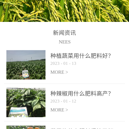
N+K2O70g/L、PH:6.5-
N+K2O70g/L、PH:6.5-
果期及采摘后各施一次，
拌苗床土：每平方米苗床
8.5、水不溶物≤50g/L【执
8.5、水不溶物≤50g/L【执
间隔2-3周喷施一次。4、
土用本品1kg-2kg与苗床土
行标准】NY/T3831-
行标准】NY/T3831-
作为叶面肥喷施使用：稀
混匀后播种。5、园林盆
2011【登记证号】农肥
2011【登记证号】农肥
释300-800倍液，间隔2-3
栽、花卉草坪：每公斤盆
(2019)准字15306号【使用
(2019)准字15306号【使用
新闻资讯
周喷施一次。5、冲施及滴
土用本品30g-50g追肥或作
方法】适合于基施、追
方法】适合于基施、追
NEES
灌：亩用量2-3公斤，冲施
底肥。
施、冲施、叶面喷施，滴
施、冲施、叶面喷施，滴
进水75%后再进肥效果更
种植蔬菜用什么肥料好？
灌及无土栽培和营养液的
灌及无土栽培和营养液的
佳。
2023
-
01
-
13
配方施肥。1、苗期冲施、
配方施肥。1、苗期冲施、
MORE >
滴灌:3-5kg/亩/次(45-75kg/
滴灌:3-5kg/亩/次(45-75kg/
公顷/次)。2、花前花后或
公顷/次)。2、花前花后或
生长前期︰冲施、滴灌2.5-
生长前期︰冲施、滴灌2.5-
种辣椒用什么肥料高产？
5kg/亩/次配合大量元素水
5kg/亩/次配合大量元素水
2023
-
01
-
12
溶肥一起使用，花芽、花
溶肥一起使用，花芽、花
MORE >
苞饱满，座果率高。3、幼
苞饱满，座果率高。3、幼
果膨大期或生长中期︰冲
果膨大期或生长中期︰冲