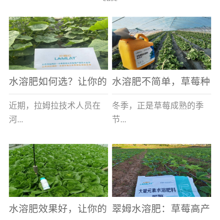
水溶肥如何选？让你的
水溶肥不简单，草莓种
老棚土好产量高
植户指名要使用
近期，拉姆拉技术人员在
冬季，正是草莓成熟的季
河...
节...
南走访时，发现当地许多
，也是山东窦大哥开心的
蔬菜产区，老棚数量占多
时刻，从一大早接到收购
数，连年的重茬、土壤板
商的电话，就开始在草莓
结等原因，导致土壤差，
大棚里忙碌。为什么窦大
水溶肥效果好，让你的
翠姆水溶肥：草莓高产
作物根系...
哥家的草...