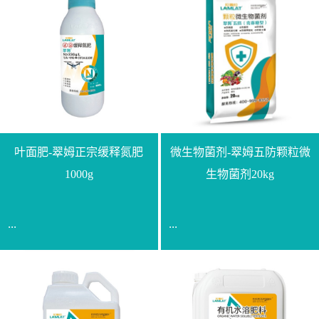
叶面肥-翠姆正宗缓释氮肥
微生物菌剂-翠姆五防颗粒微
1000g
生物菌剂20kg
...
...
【通用名称】脲甲醛缓释
【通用名称】微生物菌剂
氮肥【产品形态】水剂
【产品剂型】颗粒【产品