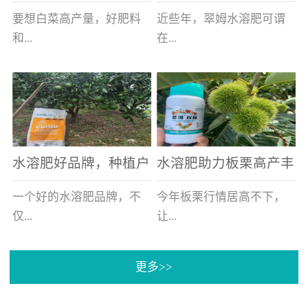
白菜增产不是问题
的好帮手
要想白菜高产量，好肥料
近些年，翠姆水溶肥可谓
和...
在...
好的技术管理缺一不可，
河北草莓区域话题不减，
相信广大白菜种植户们都
不但在草莓上表现效果明
深有体会。今天就一起来
显，使用的种植户更是越
看看，什么样的水溶肥可
来越多。今天，借此机
水溶肥好品牌，种植户
水溶肥助力板栗高产丰
以让你的...
会，一起来...
纷纷为“翠姆“点赞
产
一个好的水溶肥品牌，不
今年板栗行情居高不下，
仅...
让...
更多>>
帮助作物增产增收，更要
许多板栗种植户都获得了
让种植户信赖和认可，这
不小的收获。有这样一个