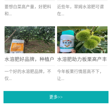
白菜增产不是问题
的好帮手
要想白菜高产量，好肥料
近些年，翠姆水溶肥可谓
和...
在...
好的技术管理缺一不可，
河北草莓区域话题不减，
相信广大白菜种植户们都
不但在草莓上表现效果明
深有体会。今天就一起来
显，使用的种植户更是越
看看，什么样的水溶肥可
来越多。今天，借此机
水溶肥好品牌，种植户
水溶肥助力板栗高产丰
以让你的...
会，一起来...
纷纷为“翠姆“点赞
产
一个好的水溶肥品牌，不
今年板栗行情居高不下，
仅...
让...
更多>>
帮助作物增产增收，更要
许多板栗种植户都获得了
让种植户信赖和认可，这
不小的收获。有这样一个