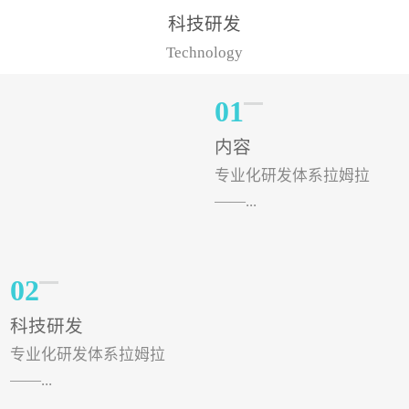
样的水溶肥品牌才更具有
典型案例，在河北地区，
科技研发
实力。今天要讲的水溶肥
有位王大姐今年使用一款
Technology
品牌，是...
非常火爆...
01
内容
专业化研发体系拉姆拉
——...
专注特种肥料研发和生
02
产，制定了“两个中心六个
科技研发
分中心”的科研开发系统，
专业化研发体系拉姆拉
拉姆拉特种肥料技术中心
——...
（特种...