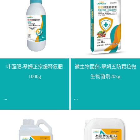
叶面肥-翠姆正宗缓释氮肥
微生物菌剂-翠姆五防颗粒微
1000g
生物菌剂20kg
...
...
【通用名称】脲甲醛缓释
【通用名称】微生物菌剂
氮肥【产品形态】水剂
【产品剂型】颗粒【产品