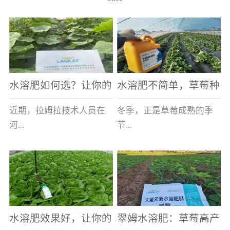
水溶肥如何选？让你的
水溶肥不简单，草莓种
老棚土好产量高
植户指名要使用
近期，拉姆拉技术人员在
冬季，正是草莓成熟的季
河...
节...
南走访时，发现当地许多
，也是山东窦大哥开心的
蔬菜产区，老棚数量占多
时刻，从一大早接到收购
数，连年的重茬、土壤板
商的电话，就开始在草莓
结等原因，导致土壤差，
大棚里忙碌。为什么窦大
水溶肥效果好，让你的
翠姆水溶肥：草莓高产
作物根系...
哥家的草...