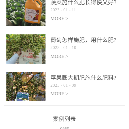
施、滴灌2.5-5kg/亩/次配
施、滴灌2.5-5kg/亩/次配
蔬菜施什么肥长得快又好？
合大量元素水溶肥一起使
合大量元素水溶肥一起使
2023
-
01
-
11
用，促使果实膨大，果肉
用，促使果实膨大，果肉
MORE >
饱满，品质好，果、枝健
饱满，品质好，果、枝健
壮。4、果实转色期或生长
壮。4、果实转色期或生长
葡萄怎样施肥，用什么肥?
后期∶冲施、滴灌2.5-5kg/
后期∶冲施、滴灌2.5-5kg/
2023
-
01
-
10
亩/次配合大量元素水溶肥
亩/次配合大量元素水溶肥
MORE >
一起使用，果实转色均
一起使用，果实转色均
匀，口感好，糖度提高，
匀，口感好，糖度提高，
预防枝叶早衰。5、叶面喷
预防枝叶早衰。5、叶面喷
苹果膨大期肥施什么肥料?
施︰浓度800-1500倍（1-
施︰浓度800-1500倍（1-
2023
-
01
-
09
6kg/公顷，间隔10-14天一
6kg/公顷，间隔10-14天一
MORE >
次，喷1-3次。
次，喷1-3次。
案例列表
case