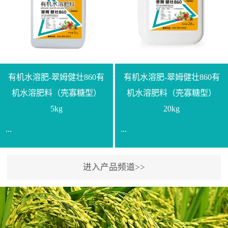
【产品规格】1000g【技术
规格】20kg【技术指标】
指标】N≥330g/L【企业标
有效活菌数≥10.0亿/克【增
准】Q/LML O01-2022【使
效物质】有机质≥40%;小分
用方法】1、飞防：每亩
子有机碳≥23%;壳寡糖
500-700克，根据水量添加
≥10PPM【使用方法】1、
复配其他农药、肥料并提
底肥：亩用本品40kg-
有机水溶肥-翠姆健壮860有
有机水溶肥-翠姆健壮860有
高药效，间隔2-3周，可连
100kg可替代有机肥，配合
机水溶肥料（壳寡糖型）
机水溶肥料（壳寡糖型）
续使用2-3次。2、苗期：
复合肥做底肥使用。2、追
5kg
20kg
移栽前三天，15倍-30倍稀
肥：亩用本品10kg-20kg，
...
...
释均匀喷施苗床;移栽前一
与复合肥、水溶肥或细土
天，用同样方法再喷施一
混均后沟施、穴施、撒施
次。移栽前使用，储存在
均可。3、沟施穴施:幼树
进入产品频道>>
【通用名称】有机水溶肥
【通用名称】有机水溶肥
苗株体内，移栽后，逐步
环状沟施，每棵用150-
料【产品剂型】水剂【产
料【产品剂型】水剂【产
释放并快速补充营养。3、
200g，成年树放射状沟
品规格】5kg、20kg【技术
品规格】5kg、20kg【技术
作为补氮肥使用：30-100
施，每棵用0.5kg-1kg，可
指标】有机质≥200g/L、
指标】有机质≥200g/L、
倍喷施，在开花前期、幼
拌肥施，也可拌土施。4、