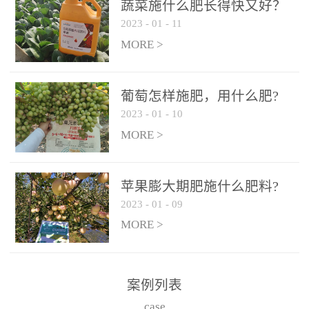
施、滴灌2.5-5kg/亩/次配
施、滴灌2.5-5kg/亩/次配
蔬菜施什么肥长得快又好？
合大量元素水溶肥一起使
合大量元素水溶肥一起使
2023
-
01
-
11
用，促使果实膨大，果肉
用，促使果实膨大，果肉
MORE >
饱满，品质好，果、枝健
饱满，品质好，果、枝健
壮。4、果实转色期或生长
壮。4、果实转色期或生长
葡萄怎样施肥，用什么肥?
后期∶冲施、滴灌2.5-5kg/
后期∶冲施、滴灌2.5-5kg/
2023
-
01
-
10
亩/次配合大量元素水溶肥
亩/次配合大量元素水溶肥
MORE >
一起使用，果实转色均
一起使用，果实转色均
匀，口感好，糖度提高，
匀，口感好，糖度提高，
预防枝叶早衰。5、叶面喷
预防枝叶早衰。5、叶面喷
苹果膨大期肥施什么肥料?
施︰浓度800-1500倍（1-
施︰浓度800-1500倍（1-
2023
-
01
-
09
6kg/公顷，间隔10-14天一
6kg/公顷，间隔10-14天一
MORE >
次，喷1-3次。
次，喷1-3次。
案例列表
case