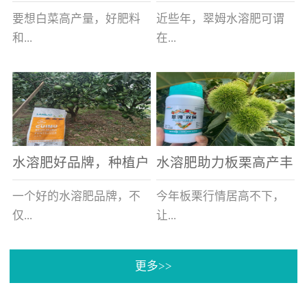
白菜增产不是问题
的好帮手
要想白菜高产量，好肥料
近些年，翠姆水溶肥可谓
和...
在...
好的技术管理缺一不可，
河北草莓区域话题不减，
相信广大白菜种植户们都
不但在草莓上表现效果明
深有体会。今天就一起来
显，使用的种植户更是越
看看，什么样的水溶肥可
来越多。今天，借此机
水溶肥好品牌，种植户
水溶肥助力板栗高产丰
以让你的...
会，一起来...
纷纷为“翠姆“点赞
产
一个好的水溶肥品牌，不
今年板栗行情居高不下，
仅...
让...
更多>>
帮助作物增产增收，更要
许多板栗种植户都获得了
让种植户信赖和认可，这
不小的收获。有这样一个