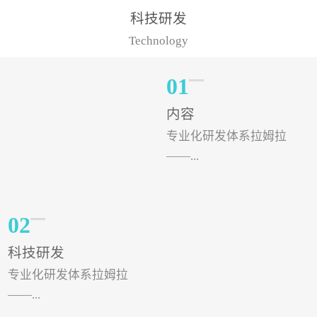
样的水溶肥品牌才更具有
典型案例，在河北地区，
科技研发
实力。今天要讲的水溶肥
有位王大姐今年使用一款
Technology
品牌，是...
非常火爆...
01
内容
专业化研发体系拉姆拉
——...
专注特种肥料研发和生
02
产，制定了“两个中心六个
科技研发
分中心”的科研开发系统，
专业化研发体系拉姆拉
拉姆拉特种肥料技术中心
——...
（特种...