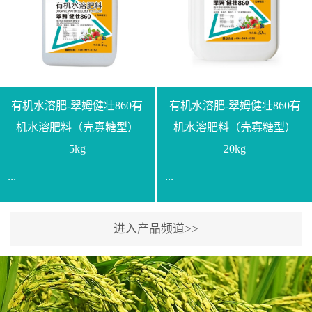
【产品规格】1000g【技术
规格】20kg【技术指标】
指标】N≥330g/L【企业标
有效活菌数≥10.0亿/克【增
准】Q/LML O01-2022【使
效物质】有机质≥40%;小分
用方法】1、飞防：每亩
子有机碳≥23%;壳寡糖
500-700克，根据水量添加
≥10PPM【使用方法】1、
复配其他农药、肥料并提
底肥：亩用本品40kg-
有机水溶肥-翠姆健壮860有
有机水溶肥-翠姆健壮860有
高药效，间隔2-3周，可连
100kg可替代有机肥，配合
机水溶肥料（壳寡糖型）
机水溶肥料（壳寡糖型）
续使用2-3次。2、苗期：
复合肥做底肥使用。2、追
5kg
20kg
移栽前三天，15倍-30倍稀
肥：亩用本品10kg-20kg，
...
...
释均匀喷施苗床;移栽前一
与复合肥、水溶肥或细土
天，用同样方法再喷施一
混均后沟施、穴施、撒施
次。移栽前使用，储存在
均可。3、沟施穴施:幼树
进入产品频道>>
【通用名称】有机水溶肥
【通用名称】有机水溶肥
苗株体内，移栽后，逐步
环状沟施，每棵用150-
料【产品剂型】水剂【产
料【产品剂型】水剂【产
释放并快速补充营养。3、
200g，成年树放射状沟
品规格】5kg、20kg【技术
品规格】5kg、20kg【技术
作为补氮肥使用：30-100
施，每棵用0.5kg-1kg，可
指标】有机质≥200g/L、
指标】有机质≥200g/L、
倍喷施，在开花前期、幼
拌肥施，也可拌土施。4、