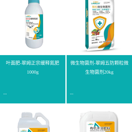
叶面肥-翠姆正宗缓释氮肥
微生物菌剂-翠姆五防颗粒微
1000g
生物菌剂20kg
...
...
【通用名称】脲甲醛缓释
【通用名称】微生物菌剂
氮肥【产品形态】水剂
【产品剂型】颗粒【产品