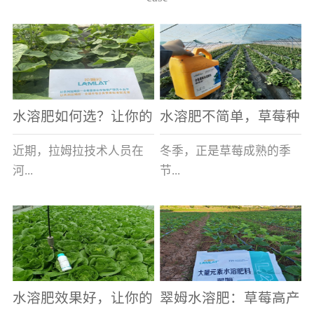
水溶肥如何选？让你的
水溶肥不简单，草莓种
老棚土好产量高
植户指名要使用
近期，拉姆拉技术人员在
冬季，正是草莓成熟的季
河...
节...
南走访时，发现当地许多
，也是山东窦大哥开心的
蔬菜产区，老棚数量占多
时刻，从一大早接到收购
数，连年的重茬、土壤板
商的电话，就开始在草莓
结等原因，导致土壤差，
大棚里忙碌。为什么窦大
水溶肥效果好，让你的
翠姆水溶肥：草莓高产
作物根系...
哥家的草...