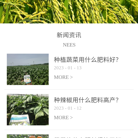
N+K2O70g/L、PH:6.5-
N+K2O70g/L、PH:6.5-
果期及采摘后各施一次，
拌苗床土：每平方米苗床
8.5、水不溶物≤50g/L【执
8.5、水不溶物≤50g/L【执
间隔2-3周喷施一次。4、
土用本品1kg-2kg与苗床土
行标准】NY/T3831-
行标准】NY/T3831-
作为叶面肥喷施使用：稀
混匀后播种。5、园林盆
2011【登记证号】农肥
2011【登记证号】农肥
释300-800倍液，间隔2-3
栽、花卉草坪：每公斤盆
(2019)准字15306号【使用
(2019)准字15306号【使用
新闻资讯
周喷施一次。5、冲施及滴
土用本品30g-50g追肥或作
方法】适合于基施、追
方法】适合于基施、追
NEES
灌：亩用量2-3公斤，冲施
底肥。
施、冲施、叶面喷施，滴
施、冲施、叶面喷施，滴
进水75%后再进肥效果更
种植蔬菜用什么肥料好？
灌及无土栽培和营养液的
灌及无土栽培和营养液的
佳。
2023
-
01
-
13
配方施肥。1、苗期冲施、
配方施肥。1、苗期冲施、
MORE >
滴灌:3-5kg/亩/次(45-75kg/
滴灌:3-5kg/亩/次(45-75kg/
公顷/次)。2、花前花后或
公顷/次)。2、花前花后或
生长前期︰冲施、滴灌2.5-
生长前期︰冲施、滴灌2.5-
种辣椒用什么肥料高产？
5kg/亩/次配合大量元素水
5kg/亩/次配合大量元素水
2023
-
01
-
12
溶肥一起使用，花芽、花
溶肥一起使用，花芽、花
MORE >
苞饱满，座果率高。3、幼
苞饱满，座果率高。3、幼
果膨大期或生长中期︰冲
果膨大期或生长中期︰冲