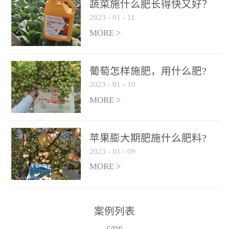
施、滴灌2.5-5kg/亩/次配
施、滴灌2.5-5kg/亩/次配
蔬菜施什么肥长得快又好？
合大量元素水溶肥一起使
合大量元素水溶肥一起使
2023
-
01
-
11
用，促使果实膨大，果肉
用，促使果实膨大，果肉
MORE >
饱满，品质好，果、枝健
饱满，品质好，果、枝健
壮。4、果实转色期或生长
壮。4、果实转色期或生长
葡萄怎样施肥，用什么肥?
后期∶冲施、滴灌2.5-5kg/
后期∶冲施、滴灌2.5-5kg/
2023
-
01
-
10
亩/次配合大量元素水溶肥
亩/次配合大量元素水溶肥
MORE >
一起使用，果实转色均
一起使用，果实转色均
匀，口感好，糖度提高，
匀，口感好，糖度提高，
预防枝叶早衰。5、叶面喷
预防枝叶早衰。5、叶面喷
苹果膨大期肥施什么肥料?
施︰浓度800-1500倍（1-
施︰浓度800-1500倍（1-
2023
-
01
-
09
6kg/公顷，间隔10-14天一
6kg/公顷，间隔10-14天一
MORE >
次，喷1-3次。
次，喷1-3次。
案例列表
case