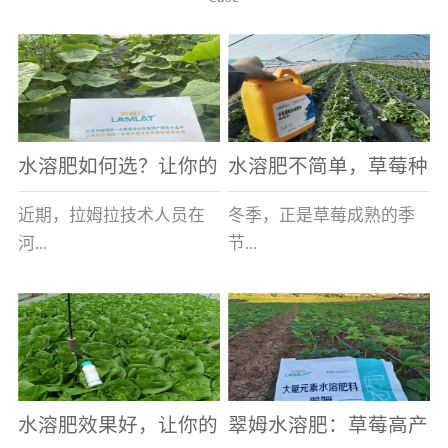
水溶肥如何选？让你的
水溶肥不简单，草莓种
老棚土好产量高
植户指名要使用
近期，拉姆拉技术人员在
冬季，正是草莓成熟的季
河...
节...
南走访时，发现当地许多
，也是山东窦大哥开心的
蔬菜产区，老棚数量占多
时刻，从一大早接到收购
数，连年的重茬、土壤板
商的电话，就开始在草莓
结等原因，导致土壤差，
大棚里忙碌。为什么窦大
水溶肥效果好，让你的
翠姆水溶肥：草莓高产
作物根系...
哥家的草...