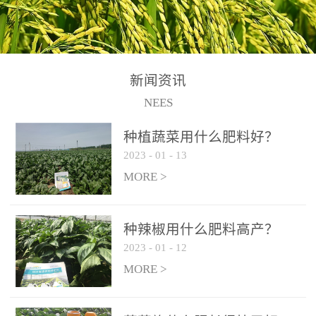
N+K2O70g/L、PH:6.5-
N+K2O70g/L、PH:6.5-
果期及采摘后各施一次，
拌苗床土：每平方米苗床
8.5、水不溶物≤50g/L【执
8.5、水不溶物≤50g/L【执
间隔2-3周喷施一次。4、
土用本品1kg-2kg与苗床土
行标准】NY/T3831-
行标准】NY/T3831-
作为叶面肥喷施使用：稀
混匀后播种。5、园林盆
2011【登记证号】农肥
2011【登记证号】农肥
释300-800倍液，间隔2-3
栽、花卉草坪：每公斤盆
(2019)准字15306号【使用
(2019)准字15306号【使用
新闻资讯
周喷施一次。5、冲施及滴
土用本品30g-50g追肥或作
方法】适合于基施、追
方法】适合于基施、追
NEES
灌：亩用量2-3公斤，冲施
底肥。
施、冲施、叶面喷施，滴
施、冲施、叶面喷施，滴
进水75%后再进肥效果更
种植蔬菜用什么肥料好？
灌及无土栽培和营养液的
灌及无土栽培和营养液的
佳。
2023
-
01
-
13
配方施肥。1、苗期冲施、
配方施肥。1、苗期冲施、
MORE >
滴灌:3-5kg/亩/次(45-75kg/
滴灌:3-5kg/亩/次(45-75kg/
公顷/次)。2、花前花后或
公顷/次)。2、花前花后或
生长前期︰冲施、滴灌2.5-
生长前期︰冲施、滴灌2.5-
种辣椒用什么肥料高产？
5kg/亩/次配合大量元素水
5kg/亩/次配合大量元素水
2023
-
01
-
12
溶肥一起使用，花芽、花
溶肥一起使用，花芽、花
MORE >
苞饱满，座果率高。3、幼
苞饱满，座果率高。3、幼
果膨大期或生长中期︰冲
果膨大期或生长中期︰冲