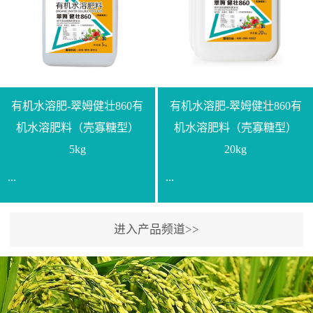
【产品规格】1000g【技术
规格】20kg【技术指标】
指标】N≥330g/L【企业标
有效活菌数≥10.0亿/克【增
准】Q/LML O01-2022【使
效物质】有机质≥40%;小分
用方法】1、飞防：每亩
子有机碳≥23%;壳寡糖
500-700克，根据水量添加
≥10PPM【使用方法】1、
复配其他农药、肥料并提
底肥：亩用本品40kg-
有机水溶肥-翠姆健壮860有
有机水溶肥-翠姆健壮860有
高药效，间隔2-3周，可连
100kg可替代有机肥，配合
机水溶肥料（壳寡糖型）
机水溶肥料（壳寡糖型）
续使用2-3次。2、苗期：
复合肥做底肥使用。2、追
5kg
20kg
移栽前三天，15倍-30倍稀
肥：亩用本品10kg-20kg，
...
...
释均匀喷施苗床;移栽前一
与复合肥、水溶肥或细土
天，用同样方法再喷施一
混均后沟施、穴施、撒施
次。移栽前使用，储存在
均可。3、沟施穴施:幼树
进入产品频道>>
【通用名称】有机水溶肥
【通用名称】有机水溶肥
苗株体内，移栽后，逐步
环状沟施，每棵用150-
料【产品剂型】水剂【产
料【产品剂型】水剂【产
释放并快速补充营养。3、
200g，成年树放射状沟
品规格】5kg、20kg【技术
品规格】5kg、20kg【技术
作为补氮肥使用：30-100
施，每棵用0.5kg-1kg，可
指标】有机质≥200g/L、
指标】有机质≥200g/L、
倍喷施，在开花前期、幼
拌肥施，也可拌土施。4、