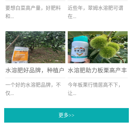
白菜增产不是问题
的好帮手
要想白菜高产量，好肥料
近些年，翠姆水溶肥可谓
和...
在...
好的技术管理缺一不可，
河北草莓区域话题不减，
相信广大白菜种植户们都
不但在草莓上表现效果明
深有体会。今天就一起来
显，使用的种植户更是越
看看，什么样的水溶肥可
来越多。今天，借此机
水溶肥好品牌，种植户
水溶肥助力板栗高产丰
以让你的...
会，一起来...
纷纷为“翠姆“点赞
产
一个好的水溶肥品牌，不
今年板栗行情居高不下，
仅...
让...
更多>>
帮助作物增产增收，更要
许多板栗种植户都获得了
让种植户信赖和认可，这
不小的收获。有这样一个