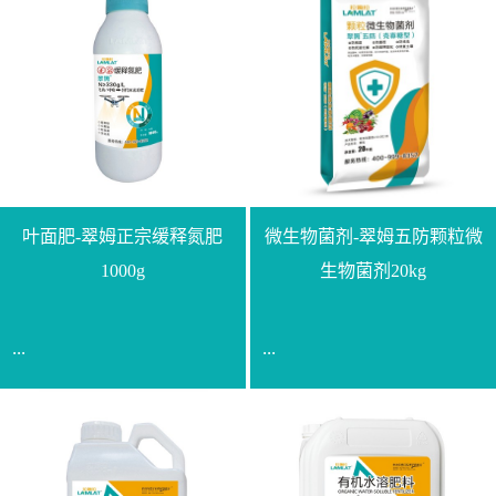
叶面肥-翠姆正宗缓释氮肥
微生物菌剂-翠姆五防颗粒微
1000g
生物菌剂20kg
...
...
【通用名称】脲甲醛缓释
【通用名称】微生物菌剂
氮肥【产品形态】水剂
【产品剂型】颗粒【产品