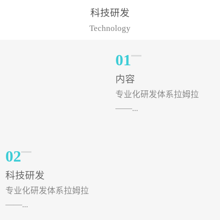
样的水溶肥品牌才更具有
典型案例，在河北地区，
科技研发
实力。今天要讲的水溶肥
有位王大姐今年使用一款
Technology
品牌，是...
非常火爆...
01
内容
专业化研发体系拉姆拉
——...
专注特种肥料研发和生
02
产，制定了“两个中心六个
科技研发
分中心”的科研开发系统，
专业化研发体系拉姆拉
拉姆拉特种肥料技术中心
——...
（特种...