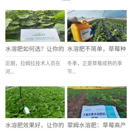
水溶肥如何选？让你的
水溶肥不简单，草莓种
老棚土好产量高
植户指名要使用
近期，拉姆拉技术人员在
冬季，正是草莓成熟的季
河...
节...
南走访时，发现当地许多
，也是山东窦大哥开心的
蔬菜产区，老棚数量占多
时刻，从一大早接到收购
数，连年的重茬、土壤板
商的电话，就开始在草莓
结等原因，导致土壤差，
大棚里忙碌。为什么窦大
水溶肥效果好，让你的
翠姆水溶肥：草莓高产
作物根系...
哥家的草...