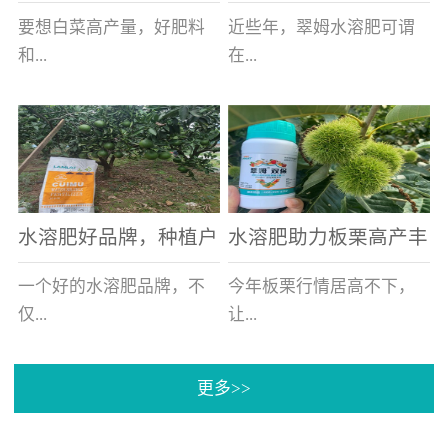
白菜增产不是问题
的好帮手
要想白菜高产量，好肥料
近些年，翠姆水溶肥可谓
和...
在...
好的技术管理缺一不可，
河北草莓区域话题不减，
相信广大白菜种植户们都
不但在草莓上表现效果明
深有体会。今天就一起来
显，使用的种植户更是越
看看，什么样的水溶肥可
来越多。今天，借此机
水溶肥好品牌，种植户
水溶肥助力板栗高产丰
以让你的...
会，一起来...
纷纷为“翠姆“点赞
产
一个好的水溶肥品牌，不
今年板栗行情居高不下，
仅...
让...
更多>>
帮助作物增产增收，更要
许多板栗种植户都获得了
让种植户信赖和认可，这
不小的收获。有这样一个