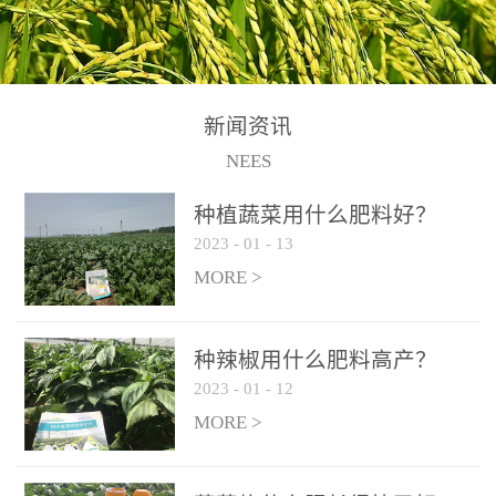
N+K2O70g/L、PH:6.5-
N+K2O70g/L、PH:6.5-
果期及采摘后各施一次，
拌苗床土：每平方米苗床
8.5、水不溶物≤50g/L【执
8.5、水不溶物≤50g/L【执
间隔2-3周喷施一次。4、
土用本品1kg-2kg与苗床土
行标准】NY/T3831-
行标准】NY/T3831-
作为叶面肥喷施使用：稀
混匀后播种。5、园林盆
2011【登记证号】农肥
2011【登记证号】农肥
释300-800倍液，间隔2-3
栽、花卉草坪：每公斤盆
(2019)准字15306号【使用
(2019)准字15306号【使用
新闻资讯
周喷施一次。5、冲施及滴
土用本品30g-50g追肥或作
方法】适合于基施、追
方法】适合于基施、追
NEES
灌：亩用量2-3公斤，冲施
底肥。
施、冲施、叶面喷施，滴
施、冲施、叶面喷施，滴
进水75%后再进肥效果更
种植蔬菜用什么肥料好？
灌及无土栽培和营养液的
灌及无土栽培和营养液的
佳。
2023
-
01
-
13
配方施肥。1、苗期冲施、
配方施肥。1、苗期冲施、
MORE >
滴灌:3-5kg/亩/次(45-75kg/
滴灌:3-5kg/亩/次(45-75kg/
公顷/次)。2、花前花后或
公顷/次)。2、花前花后或
生长前期︰冲施、滴灌2.5-
生长前期︰冲施、滴灌2.5-
种辣椒用什么肥料高产？
5kg/亩/次配合大量元素水
5kg/亩/次配合大量元素水
2023
-
01
-
12
溶肥一起使用，花芽、花
溶肥一起使用，花芽、花
MORE >
苞饱满，座果率高。3、幼
苞饱满，座果率高。3、幼
果膨大期或生长中期︰冲
果膨大期或生长中期︰冲