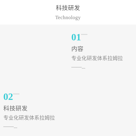
样的水溶肥品牌才更具有
典型案例，在河北地区，
科技研发
实力。今天要讲的水溶肥
有位王大姐今年使用一款
Technology
品牌，是...
非常火爆...
01
内容
专业化研发体系拉姆拉
——...
专注特种肥料研发和生
02
产，制定了“两个中心六个
科技研发
分中心”的科研开发系统，
专业化研发体系拉姆拉
拉姆拉特种肥料技术中心
——...
（特种...