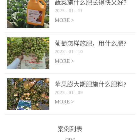
施、滴灌2.5-5kg/亩/次配
施、滴灌2.5-5kg/亩/次配
蔬菜施什么肥长得快又好？
合大量元素水溶肥一起使
合大量元素水溶肥一起使
2023
-
01
-
11
用，促使果实膨大，果肉
用，促使果实膨大，果肉
MORE >
饱满，品质好，果、枝健
饱满，品质好，果、枝健
壮。4、果实转色期或生长
壮。4、果实转色期或生长
葡萄怎样施肥，用什么肥?
后期∶冲施、滴灌2.5-5kg/
后期∶冲施、滴灌2.5-5kg/
2023
-
01
-
10
亩/次配合大量元素水溶肥
亩/次配合大量元素水溶肥
MORE >
一起使用，果实转色均
一起使用，果实转色均
匀，口感好，糖度提高，
匀，口感好，糖度提高，
预防枝叶早衰。5、叶面喷
预防枝叶早衰。5、叶面喷
苹果膨大期肥施什么肥料?
施︰浓度800-1500倍（1-
施︰浓度800-1500倍（1-
2023
-
01
-
09
6kg/公顷，间隔10-14天一
6kg/公顷，间隔10-14天一
MORE >
次，喷1-3次。
次，喷1-3次。
案例列表
case