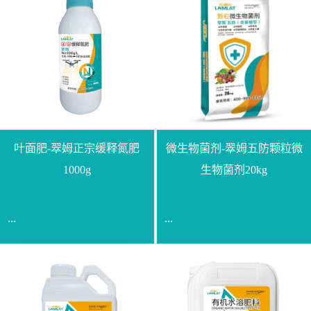
叶面肥-翠姆正宗缓释氮肥
微生物菌剂-翠姆五防颗粒微
1000g
生物菌剂20kg
...
...
【通用名称】脲甲醛缓释
【通用名称】微生物菌剂
氮肥【产品形态】水剂
【产品剂型】颗粒【产品