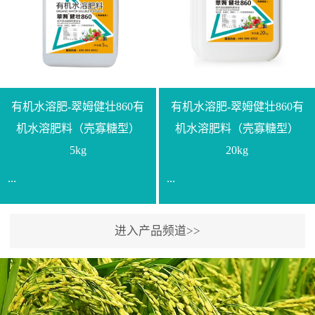
【产品规格】1000g【技术
规格】20kg【技术指标】
指标】N≥330g/L【企业标
有效活菌数≥10.0亿/克【增
准】Q/LML O01-2022【使
效物质】有机质≥40%;小分
用方法】1、飞防：每亩
子有机碳≥23%;壳寡糖
500-700克，根据水量添加
≥10PPM【使用方法】1、
复配其他农药、肥料并提
底肥：亩用本品40kg-
有机水溶肥-翠姆健壮860有
有机水溶肥-翠姆健壮860有
高药效，间隔2-3周，可连
100kg可替代有机肥，配合
机水溶肥料（壳寡糖型）
机水溶肥料（壳寡糖型）
续使用2-3次。2、苗期：
复合肥做底肥使用。2、追
5kg
20kg
移栽前三天，15倍-30倍稀
肥：亩用本品10kg-20kg，
...
...
释均匀喷施苗床;移栽前一
与复合肥、水溶肥或细土
天，用同样方法再喷施一
混均后沟施、穴施、撒施
次。移栽前使用，储存在
均可。3、沟施穴施:幼树
进入产品频道>>
【通用名称】有机水溶肥
【通用名称】有机水溶肥
苗株体内，移栽后，逐步
环状沟施，每棵用150-
料【产品剂型】水剂【产
料【产品剂型】水剂【产
释放并快速补充营养。3、
200g，成年树放射状沟
品规格】5kg、20kg【技术
品规格】5kg、20kg【技术
作为补氮肥使用：30-100
施，每棵用0.5kg-1kg，可
指标】有机质≥200g/L、
指标】有机质≥200g/L、
倍喷施，在开花前期、幼
拌肥施，也可拌土施。4、