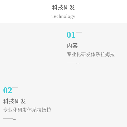
样的水溶肥品牌才更具有
典型案例，在河北地区，
科技研发
实力。今天要讲的水溶肥
有位王大姐今年使用一款
Technology
品牌，是...
非常火爆...
01
内容
专业化研发体系拉姆拉
——...
专注特种肥料研发和生
02
产，制定了“两个中心六个
科技研发
分中心”的科研开发系统，
专业化研发体系拉姆拉
拉姆拉特种肥料技术中心
——...
（特种...