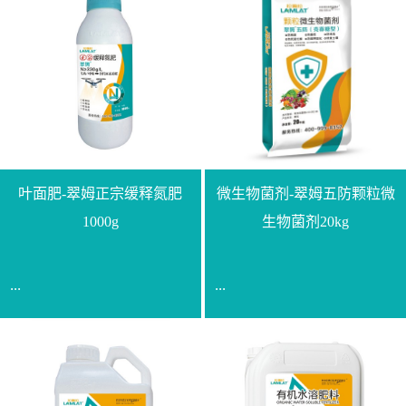
叶面肥-翠姆正宗缓释氮肥
微生物菌剂-翠姆五防颗粒微
1000g
生物菌剂20kg
...
...
【通用名称】脲甲醛缓释
【通用名称】微生物菌剂
氮肥【产品形态】水剂
【产品剂型】颗粒【产品