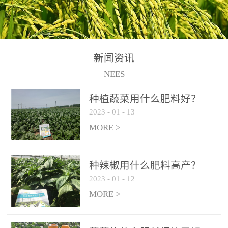
N+K2O70g/L、PH:6.5-
N+K2O70g/L、PH:6.5-
果期及采摘后各施一次，
拌苗床土：每平方米苗床
8.5、水不溶物≤50g/L【执
8.5、水不溶物≤50g/L【执
间隔2-3周喷施一次。4、
土用本品1kg-2kg与苗床土
行标准】NY/T3831-
行标准】NY/T3831-
作为叶面肥喷施使用：稀
混匀后播种。5、园林盆
2011【登记证号】农肥
2011【登记证号】农肥
释300-800倍液，间隔2-3
栽、花卉草坪：每公斤盆
(2019)准字15306号【使用
(2019)准字15306号【使用
新闻资讯
周喷施一次。5、冲施及滴
土用本品30g-50g追肥或作
方法】适合于基施、追
方法】适合于基施、追
NEES
灌：亩用量2-3公斤，冲施
底肥。
施、冲施、叶面喷施，滴
施、冲施、叶面喷施，滴
进水75%后再进肥效果更
种植蔬菜用什么肥料好？
灌及无土栽培和营养液的
灌及无土栽培和营养液的
佳。
2023
-
01
-
13
配方施肥。1、苗期冲施、
配方施肥。1、苗期冲施、
MORE >
滴灌:3-5kg/亩/次(45-75kg/
滴灌:3-5kg/亩/次(45-75kg/
公顷/次)。2、花前花后或
公顷/次)。2、花前花后或
生长前期︰冲施、滴灌2.5-
生长前期︰冲施、滴灌2.5-
种辣椒用什么肥料高产？
5kg/亩/次配合大量元素水
5kg/亩/次配合大量元素水
2023
-
01
-
12
溶肥一起使用，花芽、花
溶肥一起使用，花芽、花
MORE >
苞饱满，座果率高。3、幼
苞饱满，座果率高。3、幼
果膨大期或生长中期︰冲
果膨大期或生长中期︰冲