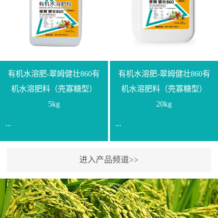
【产品规格】1000g【技术
规格】20kg【技术指标】
指标】N≥330g/L【企业标
有效活菌数≥10.0亿/克【增
准】Q/LML O01-2022【使
效物质】有机质≥40%;小分
用方法】1、飞防：每亩
子有机碳≥23%;壳寡糖
500-700克，根据水量添加
≥10PPM【使用方法】1、
复配其他农药、肥料并提
底肥：亩用本品40kg-
有机水溶肥-翠姆健壮860有
有机水溶肥-翠姆健壮860有
高药效，间隔2-3周，可连
100kg可替代有机肥，配合
机水溶肥料（壳寡糖型）
机水溶肥料（壳寡糖型）
续使用2-3次。2、苗期：
复合肥做底肥使用。2、追
5kg
20kg
移栽前三天，15倍-30倍稀
肥：亩用本品10kg-20kg，
...
...
释均匀喷施苗床;移栽前一
与复合肥、水溶肥或细土
天，用同样方法再喷施一
混均后沟施、穴施、撒施
次。移栽前使用，储存在
均可。3、沟施穴施:幼树
进入产品频道>>
【通用名称】有机水溶肥
【通用名称】有机水溶肥
苗株体内，移栽后，逐步
环状沟施，每棵用150-
料【产品剂型】水剂【产
料【产品剂型】水剂【产
释放并快速补充营养。3、
200g，成年树放射状沟
品规格】5kg、20kg【技术
品规格】5kg、20kg【技术
作为补氮肥使用：30-100
施，每棵用0.5kg-1kg，可
指标】有机质≥200g/L、
指标】有机质≥200g/L、
倍喷施，在开花前期、幼
拌肥施，也可拌土施。4、