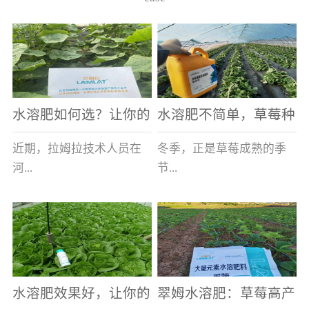
水溶肥如何选？让你的
水溶肥不简单，草莓种
老棚土好产量高
植户指名要使用
近期，拉姆拉技术人员在
冬季，正是草莓成熟的季
河...
节...
南走访时，发现当地许多
，也是山东窦大哥开心的
蔬菜产区，老棚数量占多
时刻，从一大早接到收购
数，连年的重茬、土壤板
商的电话，就开始在草莓
结等原因，导致土壤差，
大棚里忙碌。为什么窦大
水溶肥效果好，让你的
翠姆水溶肥：草莓高产
作物根系...
哥家的草...