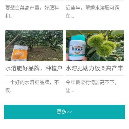
白菜增产不是问题
的好帮手
要想白菜高产量，好肥料
近些年，翠姆水溶肥可谓
和...
在...
好的技术管理缺一不可，
河北草莓区域话题不减，
相信广大白菜种植户们都
不但在草莓上表现效果明
深有体会。今天就一起来
显，使用的种植户更是越
看看，什么样的水溶肥可
来越多。今天，借此机
水溶肥好品牌，种植户
水溶肥助力板栗高产丰
以让你的...
会，一起来...
纷纷为“翠姆“点赞
产
一个好的水溶肥品牌，不
今年板栗行情居高不下，
仅...
让...
更多>>
帮助作物增产增收，更要
许多板栗种植户都获得了
让种植户信赖和认可，这
不小的收获。有这样一个