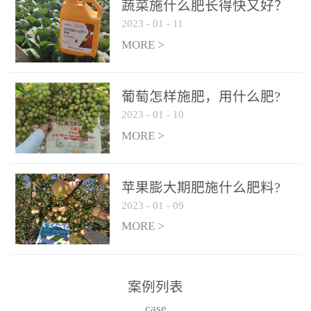
施、滴灌2.5-5kg/亩/次配
施、滴灌2.5-5kg/亩/次配
蔬菜施什么肥长得快又好？
合大量元素水溶肥一起使
合大量元素水溶肥一起使
2023
-
01
-
11
用，促使果实膨大，果肉
用，促使果实膨大，果肉
MORE >
饱满，品质好，果、枝健
饱满，品质好，果、枝健
壮。4、果实转色期或生长
壮。4、果实转色期或生长
葡萄怎样施肥，用什么肥?
后期∶冲施、滴灌2.5-5kg/
后期∶冲施、滴灌2.5-5kg/
2023
-
01
-
10
亩/次配合大量元素水溶肥
亩/次配合大量元素水溶肥
MORE >
一起使用，果实转色均
一起使用，果实转色均
匀，口感好，糖度提高，
匀，口感好，糖度提高，
预防枝叶早衰。5、叶面喷
预防枝叶早衰。5、叶面喷
苹果膨大期肥施什么肥料?
施︰浓度800-1500倍（1-
施︰浓度800-1500倍（1-
2023
-
01
-
09
6kg/公顷，间隔10-14天一
6kg/公顷，间隔10-14天一
MORE >
次，喷1-3次。
次，喷1-3次。
案例列表
case