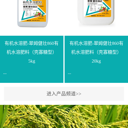
【产品规格】1000g【技术
规格】20kg【技术指标】
指标】N≥330g/L【企业标
有效活菌数≥10.0亿/克【增
准】Q/LML O01-2022【使
效物质】有机质≥40%;小分
用方法】1、飞防：每亩
子有机碳≥23%;壳寡糖
500-700克，根据水量添加
≥10PPM【使用方法】1、
复配其他农药、肥料并提
底肥：亩用本品40kg-
有机水溶肥-翠姆健壮860有
有机水溶肥-翠姆健壮860有
高药效，间隔2-3周，可连
100kg可替代有机肥，配合
机水溶肥料（壳寡糖型）
机水溶肥料（壳寡糖型）
续使用2-3次。2、苗期：
复合肥做底肥使用。2、追
5kg
20kg
移栽前三天，15倍-30倍稀
肥：亩用本品10kg-20kg，
...
...
释均匀喷施苗床;移栽前一
与复合肥、水溶肥或细土
天，用同样方法再喷施一
混均后沟施、穴施、撒施
次。移栽前使用，储存在
均可。3、沟施穴施:幼树
进入产品频道>>
【通用名称】有机水溶肥
【通用名称】有机水溶肥
苗株体内，移栽后，逐步
环状沟施，每棵用150-
料【产品剂型】水剂【产
料【产品剂型】水剂【产
释放并快速补充营养。3、
200g，成年树放射状沟
品规格】5kg、20kg【技术
品规格】5kg、20kg【技术
作为补氮肥使用：30-100
施，每棵用0.5kg-1kg，可
指标】有机质≥200g/L、
指标】有机质≥200g/L、
倍喷施，在开花前期、幼
拌肥施，也可拌土施。4、