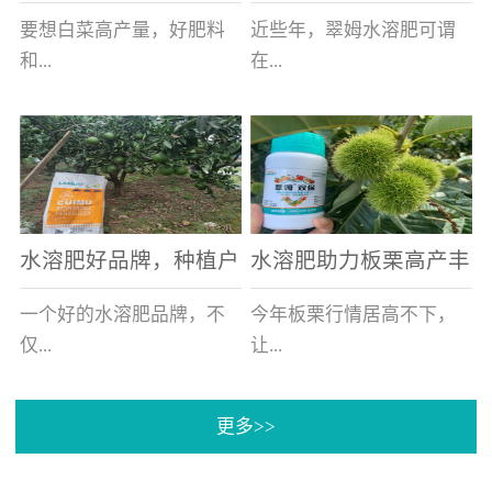
白菜增产不是问题
的好帮手
要想白菜高产量，好肥料
近些年，翠姆水溶肥可谓
和...
在...
好的技术管理缺一不可，
河北草莓区域话题不减，
相信广大白菜种植户们都
不但在草莓上表现效果明
深有体会。今天就一起来
显，使用的种植户更是越
看看，什么样的水溶肥可
来越多。今天，借此机
水溶肥好品牌，种植户
水溶肥助力板栗高产丰
以让你的...
会，一起来...
纷纷为“翠姆“点赞
产
一个好的水溶肥品牌，不
今年板栗行情居高不下，
仅...
让...
更多>>
帮助作物增产增收，更要
许多板栗种植户都获得了
让种植户信赖和认可，这
不小的收获。有这样一个