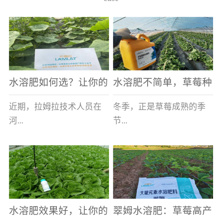
水溶肥如何选？让你的
水溶肥不简单，草莓种
老棚土好产量高
植户指名要使用
近期，拉姆拉技术人员在
冬季，正是草莓成熟的季
河...
节...
南走访时，发现当地许多
，也是山东窦大哥开心的
蔬菜产区，老棚数量占多
时刻，从一大早接到收购
数，连年的重茬、土壤板
商的电话，就开始在草莓
结等原因，导致土壤差，
大棚里忙碌。为什么窦大
水溶肥效果好，让你的
翠姆水溶肥：草莓高产
作物根系...
哥家的草...