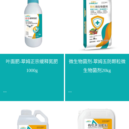
叶面肥-翠姆正宗缓释氮肥
微生物菌剂-翠姆五防颗粒微
1000g
生物菌剂20kg
...
...
【通用名称】脲甲醛缓释
【通用名称】微生物菌剂
氮肥【产品形态】水剂
【产品剂型】颗粒【产品