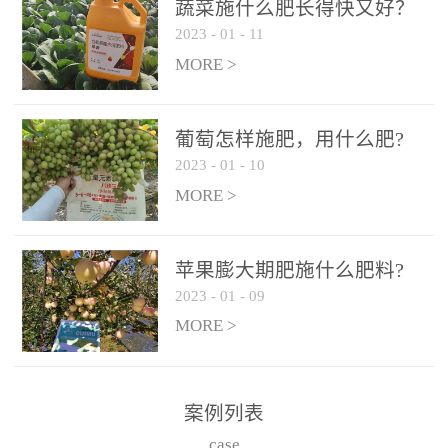
施、滴灌2.5-5kg/亩/次配
施、滴灌2.5-5kg/亩/次配
蔬菜施什么肥长得快又好？
合大量元素水溶肥一起使
合大量元素水溶肥一起使
2023
-
01
-
11
用，促使果实膨大，果肉
用，促使果实膨大，果肉
MORE >
饱满，品质好，果、枝健
饱满，品质好，果、枝健
壮。4、果实转色期或生长
壮。4、果实转色期或生长
葡萄怎样施肥，用什么肥?
后期∶冲施、滴灌2.5-5kg/
后期∶冲施、滴灌2.5-5kg/
2023
-
01
-
10
亩/次配合大量元素水溶肥
亩/次配合大量元素水溶肥
MORE >
一起使用，果实转色均
一起使用，果实转色均
匀，口感好，糖度提高，
匀，口感好，糖度提高，
预防枝叶早衰。5、叶面喷
预防枝叶早衰。5、叶面喷
苹果膨大期肥施什么肥料?
施︰浓度800-1500倍（1-
施︰浓度800-1500倍（1-
2023
-
01
-
09
6kg/公顷，间隔10-14天一
6kg/公顷，间隔10-14天一
MORE >
次，喷1-3次。
次，喷1-3次。
案例列表
case