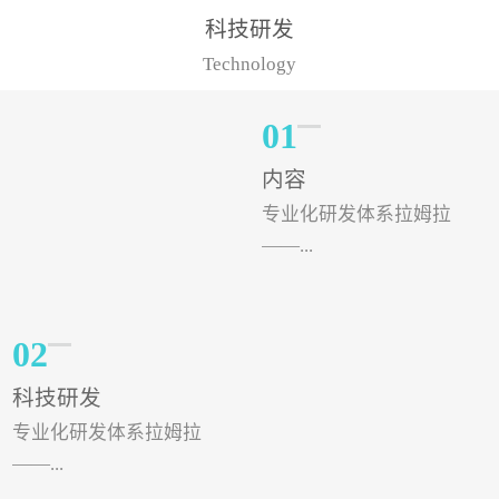
样的水溶肥品牌才更具有
典型案例，在河北地区，
科技研发
实力。今天要讲的水溶肥
有位王大姐今年使用一款
Technology
品牌，是...
非常火爆...
01
内容
专业化研发体系拉姆拉
——...
专注特种肥料研发和生
02
产，制定了“两个中心六个
科技研发
分中心”的科研开发系统，
专业化研发体系拉姆拉
拉姆拉特种肥料技术中心
——...
（特种...