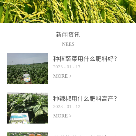
N+K2O70g/L、PH:6.5-
N+K2O70g/L、PH:6.5-
果期及采摘后各施一次，
拌苗床土：每平方米苗床
8.5、水不溶物≤50g/L【执
8.5、水不溶物≤50g/L【执
间隔2-3周喷施一次。4、
土用本品1kg-2kg与苗床土
行标准】NY/T3831-
行标准】NY/T3831-
作为叶面肥喷施使用：稀
混匀后播种。5、园林盆
2011【登记证号】农肥
2011【登记证号】农肥
释300-800倍液，间隔2-3
栽、花卉草坪：每公斤盆
(2019)准字15306号【使用
(2019)准字15306号【使用
新闻资讯
周喷施一次。5、冲施及滴
土用本品30g-50g追肥或作
方法】适合于基施、追
方法】适合于基施、追
NEES
灌：亩用量2-3公斤，冲施
底肥。
施、冲施、叶面喷施，滴
施、冲施、叶面喷施，滴
进水75%后再进肥效果更
种植蔬菜用什么肥料好？
灌及无土栽培和营养液的
灌及无土栽培和营养液的
佳。
2023
-
01
-
13
配方施肥。1、苗期冲施、
配方施肥。1、苗期冲施、
MORE >
滴灌:3-5kg/亩/次(45-75kg/
滴灌:3-5kg/亩/次(45-75kg/
公顷/次)。2、花前花后或
公顷/次)。2、花前花后或
生长前期︰冲施、滴灌2.5-
生长前期︰冲施、滴灌2.5-
种辣椒用什么肥料高产？
5kg/亩/次配合大量元素水
5kg/亩/次配合大量元素水
2023
-
01
-
12
溶肥一起使用，花芽、花
溶肥一起使用，花芽、花
MORE >
苞饱满，座果率高。3、幼
苞饱满，座果率高。3、幼
果膨大期或生长中期︰冲
果膨大期或生长中期︰冲