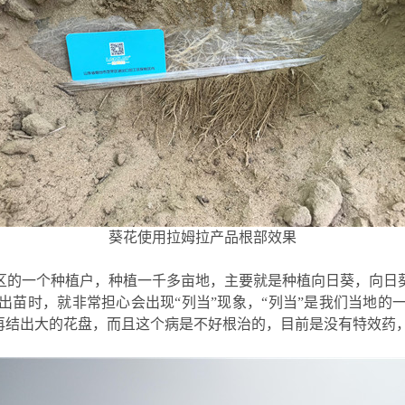
葵花使用拉姆拉产品根部效果
区的一个种植户，种植一千多亩地，主要就是种植向日葵，向日
出苗时
，就非常担心
会
出现
“列当”
现象
，
“列当”是我们当地的
再结出大的花盘，而且这个病是
不好根治
的，目前
是
没有特效药