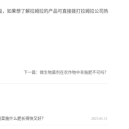
益，如果想了解拉姆拉的产品可直接
拨打拉姆拉
公司热
下一篇：
微生物菌剂在农作物中非施肥不可吗？
蔬菜施什么肥长得快又好？
2023
-
01
-
11