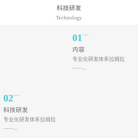
样的水溶肥品牌才更具有
典型案例，在河北地区，
科技研发
实力。今天要讲的水溶肥
有位王大姐今年使用一款
Technology
品牌，是...
非常火爆...
01
内容
专业化研发体系拉姆拉
——...
专注特种肥料研发和生
02
产，制定了“两个中心六个
科技研发
分中心”的科研开发系统，
专业化研发体系拉姆拉
拉姆拉特种肥料技术中心
——...
（特种...