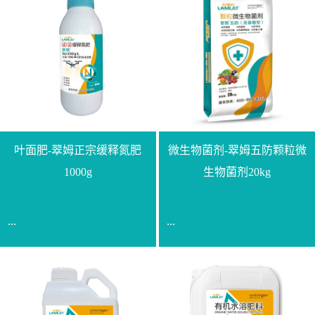
叶面肥-翠姆正宗缓释氮肥
微生物菌剂-翠姆五防颗粒微
1000g
生物菌剂20kg
...
...
【通用名称】脲甲醛缓释
【通用名称】微生物菌剂
氮肥【产品形态】水剂
【产品剂型】颗粒【产品