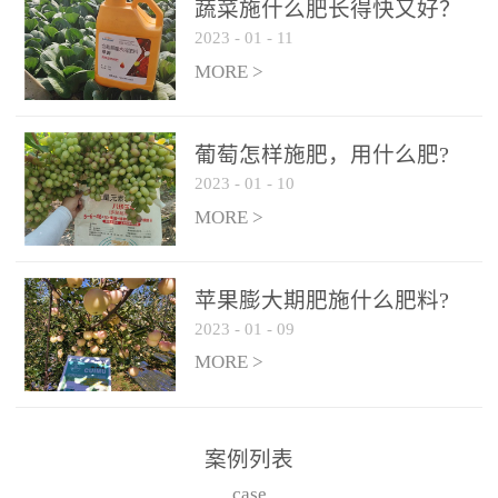
施、滴灌2.5-5kg/亩/次配
施、滴灌2.5-5kg/亩/次配
蔬菜施什么肥长得快又好？
合大量元素水溶肥一起使
合大量元素水溶肥一起使
2023
-
01
-
11
用，促使果实膨大，果肉
用，促使果实膨大，果肉
MORE >
饱满，品质好，果、枝健
饱满，品质好，果、枝健
壮。4、果实转色期或生长
壮。4、果实转色期或生长
葡萄怎样施肥，用什么肥?
后期∶冲施、滴灌2.5-5kg/
后期∶冲施、滴灌2.5-5kg/
2023
-
01
-
10
亩/次配合大量元素水溶肥
亩/次配合大量元素水溶肥
MORE >
一起使用，果实转色均
一起使用，果实转色均
匀，口感好，糖度提高，
匀，口感好，糖度提高，
预防枝叶早衰。5、叶面喷
预防枝叶早衰。5、叶面喷
苹果膨大期肥施什么肥料?
施︰浓度800-1500倍（1-
施︰浓度800-1500倍（1-
2023
-
01
-
09
6kg/公顷，间隔10-14天一
6kg/公顷，间隔10-14天一
MORE >
次，喷1-3次。
次，喷1-3次。
案例列表
case