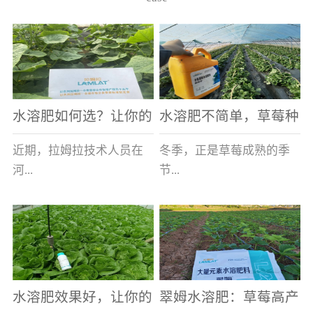
水溶肥如何选？让你的
水溶肥不简单，草莓种
老棚土好产量高
植户指名要使用
近期，拉姆拉技术人员在
冬季，正是草莓成熟的季
河...
节...
南走访时，发现当地许多
，也是山东窦大哥开心的
蔬菜产区，老棚数量占多
时刻，从一大早接到收购
数，连年的重茬、土壤板
商的电话，就开始在草莓
结等原因，导致土壤差，
大棚里忙碌。为什么窦大
水溶肥效果好，让你的
翠姆水溶肥：草莓高产
作物根系...
哥家的草...