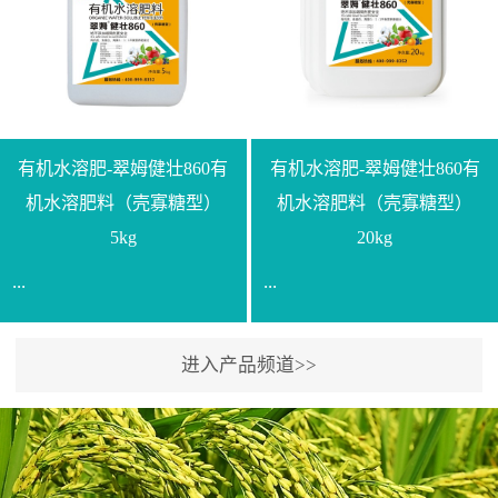
【产品规格】1000g【技术
规格】20kg【技术指标】
指标】N≥330g/L【企业标
有效活菌数≥10.0亿/克【增
准】Q/LML O01-2022【使
效物质】有机质≥40%;小分
用方法】1、飞防：每亩
子有机碳≥23%;壳寡糖
500-700克，根据水量添加
≥10PPM【使用方法】1、
复配其他农药、肥料并提
底肥：亩用本品40kg-
有机水溶肥-翠姆健壮860有
有机水溶肥-翠姆健壮860有
高药效，间隔2-3周，可连
100kg可替代有机肥，配合
机水溶肥料（壳寡糖型）
机水溶肥料（壳寡糖型）
续使用2-3次。2、苗期：
复合肥做底肥使用。2、追
5kg
20kg
移栽前三天，15倍-30倍稀
肥：亩用本品10kg-20kg，
...
...
释均匀喷施苗床;移栽前一
与复合肥、水溶肥或细土
天，用同样方法再喷施一
混均后沟施、穴施、撒施
次。移栽前使用，储存在
均可。3、沟施穴施:幼树
进入产品频道>>
【通用名称】有机水溶肥
【通用名称】有机水溶肥
苗株体内，移栽后，逐步
环状沟施，每棵用150-
料【产品剂型】水剂【产
料【产品剂型】水剂【产
释放并快速补充营养。3、
200g，成年树放射状沟
品规格】5kg、20kg【技术
品规格】5kg、20kg【技术
作为补氮肥使用：30-100
施，每棵用0.5kg-1kg，可
指标】有机质≥200g/L、
指标】有机质≥200g/L、
倍喷施，在开花前期、幼
拌肥施，也可拌土施。4、