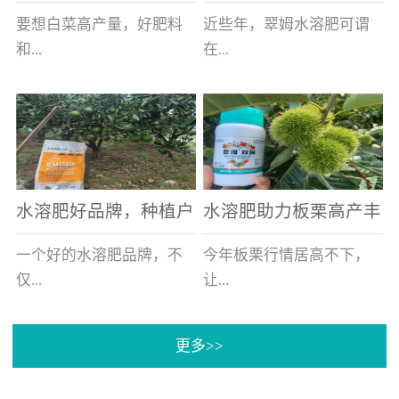
白菜增产不是问题
的好帮手
要想白菜高产量，好肥料
近些年，翠姆水溶肥可谓
和...
在...
好的技术管理缺一不可，
河北草莓区域话题不减，
相信广大白菜种植户们都
不但在草莓上表现效果明
深有体会。今天就一起来
显，使用的种植户更是越
看看，什么样的水溶肥可
来越多。今天，借此机
水溶肥好品牌，种植户
水溶肥助力板栗高产丰
以让你的...
会，一起来...
纷纷为“翠姆“点赞
产
一个好的水溶肥品牌，不
今年板栗行情居高不下，
仅...
让...
更多>>
帮助作物增产增收，更要
许多板栗种植户都获得了
让种植户信赖和认可，这
不小的收获。有这样一个