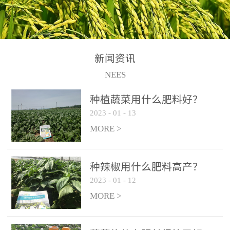
N+K2O70g/L、PH:6.5-
N+K2O70g/L、PH:6.5-
果期及采摘后各施一次，
拌苗床土：每平方米苗床
8.5、水不溶物≤50g/L【执
8.5、水不溶物≤50g/L【执
间隔2-3周喷施一次。4、
土用本品1kg-2kg与苗床土
行标准】NY/T3831-
行标准】NY/T3831-
作为叶面肥喷施使用：稀
混匀后播种。5、园林盆
2011【登记证号】农肥
2011【登记证号】农肥
释300-800倍液，间隔2-3
栽、花卉草坪：每公斤盆
(2019)准字15306号【使用
(2019)准字15306号【使用
新闻资讯
周喷施一次。5、冲施及滴
土用本品30g-50g追肥或作
方法】适合于基施、追
方法】适合于基施、追
NEES
灌：亩用量2-3公斤，冲施
底肥。
施、冲施、叶面喷施，滴
施、冲施、叶面喷施，滴
进水75%后再进肥效果更
种植蔬菜用什么肥料好？
灌及无土栽培和营养液的
灌及无土栽培和营养液的
佳。
2023
-
01
-
13
配方施肥。1、苗期冲施、
配方施肥。1、苗期冲施、
MORE >
滴灌:3-5kg/亩/次(45-75kg/
滴灌:3-5kg/亩/次(45-75kg/
公顷/次)。2、花前花后或
公顷/次)。2、花前花后或
生长前期︰冲施、滴灌2.5-
生长前期︰冲施、滴灌2.5-
种辣椒用什么肥料高产？
5kg/亩/次配合大量元素水
5kg/亩/次配合大量元素水
2023
-
01
-
12
溶肥一起使用，花芽、花
溶肥一起使用，花芽、花
MORE >
苞饱满，座果率高。3、幼
苞饱满，座果率高。3、幼
果膨大期或生长中期︰冲
果膨大期或生长中期︰冲