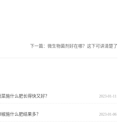
下一篇：
微生物菌剂好在哪？这下可讲清楚了
蔬菜施什么肥长得快又好？
2023
-
01
-
11
辣椒施什么肥结果多？
2023
-
01
-
06