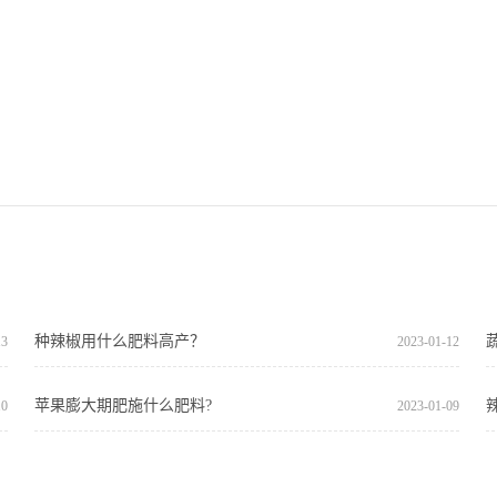
种辣椒用什么肥料高产？
13
2023
-
01
-
12
苹果膨大期肥施什么肥料?
10
2023
-
01
-
09