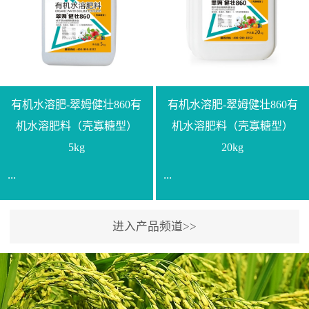
【产品规格】1000g【技术
规格】20kg【技术指标】
指标】N≥330g/L【企业标
有效活菌数≥10.0亿/克【增
准】Q/LML O01-2022【使
效物质】有机质≥40%;小分
用方法】1、飞防：每亩
子有机碳≥23%;壳寡糖
500-700克，根据水量添加
≥10PPM【使用方法】1、
复配其他农药、肥料并提
底肥：亩用本品40kg-
有机水溶肥-翠姆健壮860有
有机水溶肥-翠姆健壮860有
高药效，间隔2-3周，可连
100kg可替代有机肥，配合
机水溶肥料（壳寡糖型）
机水溶肥料（壳寡糖型）
续使用2-3次。2、苗期：
复合肥做底肥使用。2、追
5kg
20kg
移栽前三天，15倍-30倍稀
肥：亩用本品10kg-20kg，
...
...
释均匀喷施苗床;移栽前一
与复合肥、水溶肥或细土
天，用同样方法再喷施一
混均后沟施、穴施、撒施
次。移栽前使用，储存在
均可。3、沟施穴施:幼树
进入产品频道>>
【通用名称】有机水溶肥
【通用名称】有机水溶肥
苗株体内，移栽后，逐步
环状沟施，每棵用150-
料【产品剂型】水剂【产
料【产品剂型】水剂【产
释放并快速补充营养。3、
200g，成年树放射状沟
品规格】5kg、20kg【技术
品规格】5kg、20kg【技术
作为补氮肥使用：30-100
施，每棵用0.5kg-1kg，可
指标】有机质≥200g/L、
指标】有机质≥200g/L、
倍喷施，在开花前期、幼
拌肥施，也可拌土施。4、