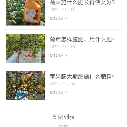
施、滴灌2.5-5kg/亩/次配
施、滴灌2.5-5kg/亩/次配
蔬菜施什么肥长得快又好？
合大量元素水溶肥一起使
合大量元素水溶肥一起使
2023
-
01
-
11
用，促使果实膨大，果肉
用，促使果实膨大，果肉
MORE >
饱满，品质好，果、枝健
饱满，品质好，果、枝健
壮。4、果实转色期或生长
壮。4、果实转色期或生长
葡萄怎样施肥，用什么肥?
后期∶冲施、滴灌2.5-5kg/
后期∶冲施、滴灌2.5-5kg/
2023
-
01
-
10
亩/次配合大量元素水溶肥
亩/次配合大量元素水溶肥
MORE >
一起使用，果实转色均
一起使用，果实转色均
匀，口感好，糖度提高，
匀，口感好，糖度提高，
预防枝叶早衰。5、叶面喷
预防枝叶早衰。5、叶面喷
苹果膨大期肥施什么肥料?
施︰浓度800-1500倍（1-
施︰浓度800-1500倍（1-
2023
-
01
-
09
6kg/公顷，间隔10-14天一
6kg/公顷，间隔10-14天一
MORE >
次，喷1-3次。
次，喷1-3次。
案例列表
case