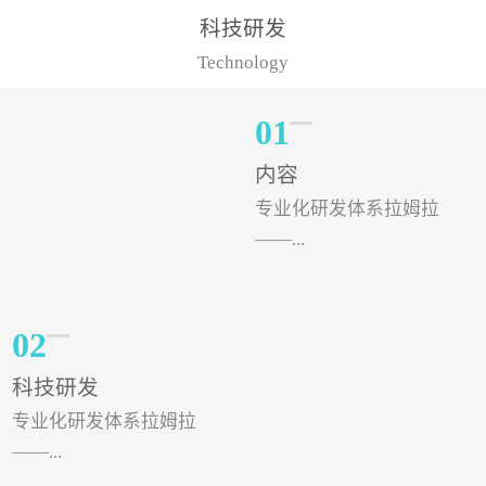
样的水溶肥品牌才更具有
典型案例，在河北地区，
科技研发
实力。今天要讲的水溶肥
有位王大姐今年使用一款
Technology
品牌，是...
非常火爆...
01
内容
专业化研发体系拉姆拉
——...
专注特种肥料研发和生
02
产，制定了“两个中心六个
科技研发
分中心”的科研开发系统，
专业化研发体系拉姆拉
拉姆拉特种肥料技术中心
——...
（特种...