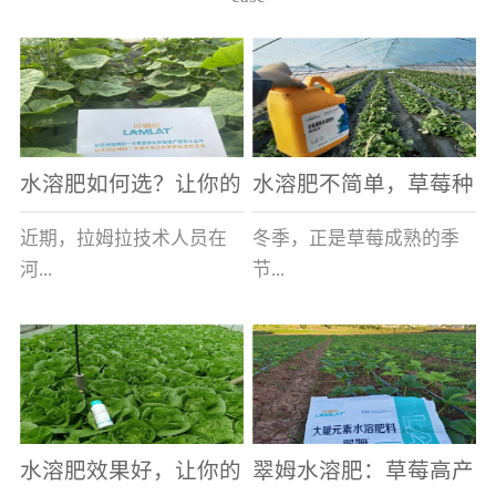
水溶肥如何选？让你的
水溶肥不简单，草莓种
老棚土好产量高
植户指名要使用
近期，拉姆拉技术人员在
冬季，正是草莓成熟的季
河...
节...
南走访时，发现当地许多
，也是山东窦大哥开心的
蔬菜产区，老棚数量占多
时刻，从一大早接到收购
数，连年的重茬、土壤板
商的电话，就开始在草莓
结等原因，导致土壤差，
大棚里忙碌。为什么窦大
水溶肥效果好，让你的
翠姆水溶肥：草莓高产
作物根系...
哥家的草...