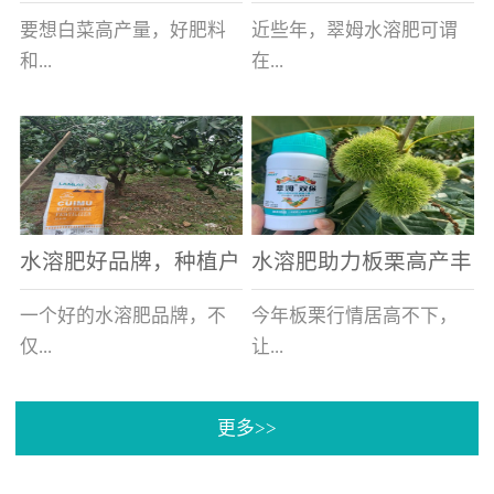
白菜增产不是问题
的好帮手
要想白菜高产量，好肥料
近些年，翠姆水溶肥可谓
和...
在...
好的技术管理缺一不可，
河北草莓区域话题不减，
相信广大白菜种植户们都
不但在草莓上表现效果明
深有体会。今天就一起来
显，使用的种植户更是越
看看，什么样的水溶肥可
来越多。今天，借此机
水溶肥好品牌，种植户
水溶肥助力板栗高产丰
以让你的...
会，一起来...
纷纷为“翠姆“点赞
产
一个好的水溶肥品牌，不
今年板栗行情居高不下，
仅...
让...
更多>>
帮助作物增产增收，更要
许多板栗种植户都获得了
让种植户信赖和认可，这
不小的收获。有这样一个