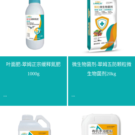
叶面肥-翠姆正宗缓释氮肥
微生物菌剂-翠姆五防颗粒微
1000g
生物菌剂20kg
...
...
【通用名称】脲甲醛缓释
【通用名称】微生物菌剂
氮肥【产品形态】水剂
【产品剂型】颗粒【产品