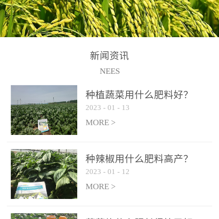
N+K2O70g/L、PH:6.5-
N+K2O70g/L、PH:6.5-
果期及采摘后各施一次，
拌苗床土：每平方米苗床
8.5、水不溶物≤50g/L【执
8.5、水不溶物≤50g/L【执
间隔2-3周喷施一次。4、
土用本品1kg-2kg与苗床土
行标准】NY/T3831-
行标准】NY/T3831-
作为叶面肥喷施使用：稀
混匀后播种。5、园林盆
2011【登记证号】农肥
2011【登记证号】农肥
释300-800倍液，间隔2-3
栽、花卉草坪：每公斤盆
(2019)准字15306号【使用
(2019)准字15306号【使用
新闻资讯
周喷施一次。5、冲施及滴
土用本品30g-50g追肥或作
方法】适合于基施、追
方法】适合于基施、追
NEES
灌：亩用量2-3公斤，冲施
底肥。
施、冲施、叶面喷施，滴
施、冲施、叶面喷施，滴
进水75%后再进肥效果更
种植蔬菜用什么肥料好？
灌及无土栽培和营养液的
灌及无土栽培和营养液的
佳。
2023
-
01
-
13
配方施肥。1、苗期冲施、
配方施肥。1、苗期冲施、
MORE >
滴灌:3-5kg/亩/次(45-75kg/
滴灌:3-5kg/亩/次(45-75kg/
公顷/次)。2、花前花后或
公顷/次)。2、花前花后或
生长前期︰冲施、滴灌2.5-
生长前期︰冲施、滴灌2.5-
种辣椒用什么肥料高产？
5kg/亩/次配合大量元素水
5kg/亩/次配合大量元素水
2023
-
01
-
12
溶肥一起使用，花芽、花
溶肥一起使用，花芽、花
MORE >
苞饱满，座果率高。3、幼
苞饱满，座果率高。3、幼
果膨大期或生长中期︰冲
果膨大期或生长中期︰冲