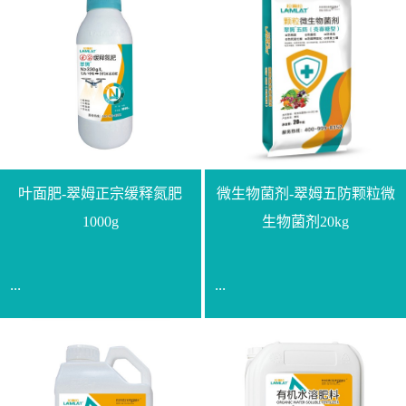
叶面肥-翠姆正宗缓释氮肥
微生物菌剂-翠姆五防颗粒微
1000g
生物菌剂20kg
...
...
【通用名称】脲甲醛缓释
【通用名称】微生物菌剂
氮肥【产品形态】水剂
【产品剂型】颗粒【产品