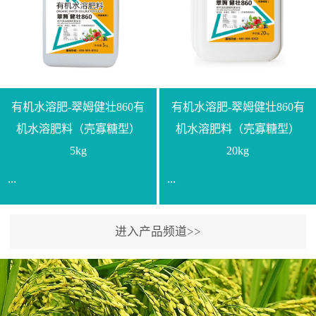
【产品规格】1000g【技术
规格】20kg【技术指标】
指标】N≥330g/L【企业标
有效活菌数≥10.0亿/克【增
准】Q/LML O01-2022【使
效物质】有机质≥40%;小分
用方法】1、飞防：每亩
子有机碳≥23%;壳寡糖
500-700克，根据水量添加
≥10PPM【使用方法】1、
复配其他农药、肥料并提
底肥：亩用本品40kg-
有机水溶肥-翠姆健壮860有
有机水溶肥-翠姆健壮860有
高药效，间隔2-3周，可连
100kg可替代有机肥，配合
机水溶肥料（壳寡糖型）
机水溶肥料（壳寡糖型）
续使用2-3次。2、苗期：
复合肥做底肥使用。2、追
5kg
20kg
移栽前三天，15倍-30倍稀
肥：亩用本品10kg-20kg，
...
...
释均匀喷施苗床;移栽前一
与复合肥、水溶肥或细土
天，用同样方法再喷施一
混均后沟施、穴施、撒施
次。移栽前使用，储存在
均可。3、沟施穴施:幼树
进入产品频道>>
【通用名称】有机水溶肥
【通用名称】有机水溶肥
苗株体内，移栽后，逐步
环状沟施，每棵用150-
料【产品剂型】水剂【产
料【产品剂型】水剂【产
释放并快速补充营养。3、
200g，成年树放射状沟
品规格】5kg、20kg【技术
品规格】5kg、20kg【技术
作为补氮肥使用：30-100
施，每棵用0.5kg-1kg，可
指标】有机质≥200g/L、
指标】有机质≥200g/L、
倍喷施，在开花前期、幼
拌肥施，也可拌土施。4、