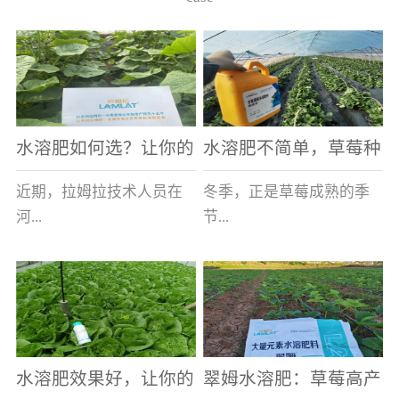
水溶肥如何选？让你的
水溶肥不简单，草莓种
老棚土好产量高
植户指名要使用
近期，拉姆拉技术人员在
冬季，正是草莓成熟的季
河...
节...
南走访时，发现当地许多
，也是山东窦大哥开心的
蔬菜产区，老棚数量占多
时刻，从一大早接到收购
数，连年的重茬、土壤板
商的电话，就开始在草莓
结等原因，导致土壤差，
大棚里忙碌。为什么窦大
水溶肥效果好，让你的
翠姆水溶肥：草莓高产
作物根系...
哥家的草...