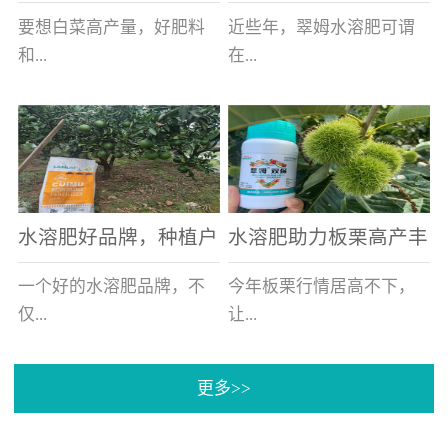
白菜增产不是问题
的好帮手
要想白菜高产量，好肥料
近些年，翠姆水溶肥可谓
和...
在...
好的技术管理缺一不可，
河北草莓区域话题不减，
相信广大白菜种植户们都
不但在草莓上表现效果明
深有体会。今天就一起来
显，使用的种植户更是越
看看，什么样的水溶肥可
来越多。今天，借此机
水溶肥好品牌，种植户
水溶肥助力板栗高产丰
以让你的...
会，一起来...
纷纷为“翠姆“点赞
产
一个好的水溶肥品牌，不
今年板栗行情居高不下，
仅...
让...
更多>>
帮助作物增产增收，更要
许多板栗种植户都获得了
让种植户信赖和认可，这
不小的收获。有这样一个