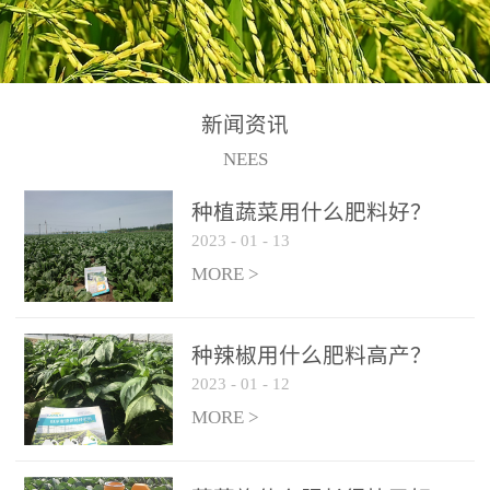
N+K2O70g/L、PH:6.5-
N+K2O70g/L、PH:6.5-
果期及采摘后各施一次，
拌苗床土：每平方米苗床
8.5、水不溶物≤50g/L【执
8.5、水不溶物≤50g/L【执
间隔2-3周喷施一次。4、
土用本品1kg-2kg与苗床土
行标准】NY/T3831-
行标准】NY/T3831-
作为叶面肥喷施使用：稀
混匀后播种。5、园林盆
2011【登记证号】农肥
2011【登记证号】农肥
释300-800倍液，间隔2-3
栽、花卉草坪：每公斤盆
(2019)准字15306号【使用
(2019)准字15306号【使用
新闻资讯
周喷施一次。5、冲施及滴
土用本品30g-50g追肥或作
方法】适合于基施、追
方法】适合于基施、追
NEES
灌：亩用量2-3公斤，冲施
底肥。
施、冲施、叶面喷施，滴
施、冲施、叶面喷施，滴
进水75%后再进肥效果更
种植蔬菜用什么肥料好？
灌及无土栽培和营养液的
灌及无土栽培和营养液的
佳。
2023
-
01
-
13
配方施肥。1、苗期冲施、
配方施肥。1、苗期冲施、
MORE >
滴灌:3-5kg/亩/次(45-75kg/
滴灌:3-5kg/亩/次(45-75kg/
公顷/次)。2、花前花后或
公顷/次)。2、花前花后或
生长前期︰冲施、滴灌2.5-
生长前期︰冲施、滴灌2.5-
种辣椒用什么肥料高产？
5kg/亩/次配合大量元素水
5kg/亩/次配合大量元素水
2023
-
01
-
12
溶肥一起使用，花芽、花
溶肥一起使用，花芽、花
MORE >
苞饱满，座果率高。3、幼
苞饱满，座果率高。3、幼
果膨大期或生长中期︰冲
果膨大期或生长中期︰冲