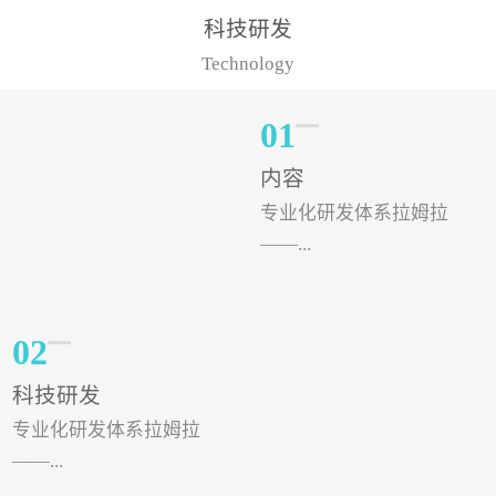
样的水溶肥品牌才更具有
典型案例，在河北地区，
科技研发
实力。今天要讲的水溶肥
有位王大姐今年使用一款
Technology
品牌，是...
非常火爆...
01
内容
专业化研发体系拉姆拉
——...
专注特种肥料研发和生
02
产，制定了“两个中心六个
科技研发
分中心”的科研开发系统，
专业化研发体系拉姆拉
拉姆拉特种肥料技术中心
——...
（特种...