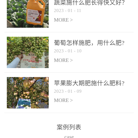
施、滴灌2.5-5kg/亩/次配
施、滴灌2.5-5kg/亩/次配
蔬菜施什么肥长得快又好？
合大量元素水溶肥一起使
合大量元素水溶肥一起使
2023
-
01
-
11
用，促使果实膨大，果肉
用，促使果实膨大，果肉
MORE >
饱满，品质好，果、枝健
饱满，品质好，果、枝健
壮。4、果实转色期或生长
壮。4、果实转色期或生长
葡萄怎样施肥，用什么肥?
后期∶冲施、滴灌2.5-5kg/
后期∶冲施、滴灌2.5-5kg/
2023
-
01
-
10
亩/次配合大量元素水溶肥
亩/次配合大量元素水溶肥
MORE >
一起使用，果实转色均
一起使用，果实转色均
匀，口感好，糖度提高，
匀，口感好，糖度提高，
预防枝叶早衰。5、叶面喷
预防枝叶早衰。5、叶面喷
苹果膨大期肥施什么肥料?
施︰浓度800-1500倍（1-
施︰浓度800-1500倍（1-
2023
-
01
-
09
6kg/公顷，间隔10-14天一
6kg/公顷，间隔10-14天一
MORE >
次，喷1-3次。
次，喷1-3次。
案例列表
case