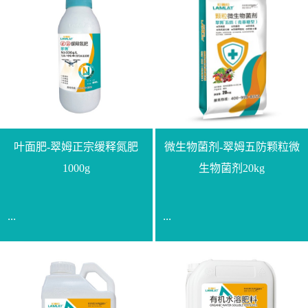
叶面肥-翠姆正宗缓释氮肥
微生物菌剂-翠姆五防颗粒微
1000g
生物菌剂20kg
...
...
【通用名称】脲甲醛缓释
【通用名称】微生物菌剂
氮肥【产品形态】水剂
【产品剂型】颗粒【产品