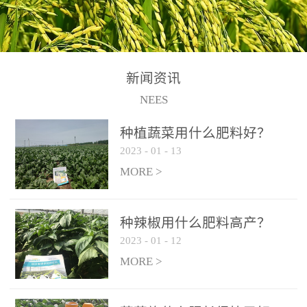
N+K2O70g/L、PH:6.5-
N+K2O70g/L、PH:6.5-
果期及采摘后各施一次，
拌苗床土：每平方米苗床
8.5、水不溶物≤50g/L【执
8.5、水不溶物≤50g/L【执
间隔2-3周喷施一次。4、
土用本品1kg-2kg与苗床土
行标准】NY/T3831-
行标准】NY/T3831-
作为叶面肥喷施使用：稀
混匀后播种。5、园林盆
2011【登记证号】农肥
2011【登记证号】农肥
释300-800倍液，间隔2-3
栽、花卉草坪：每公斤盆
(2019)准字15306号【使用
(2019)准字15306号【使用
新闻资讯
周喷施一次。5、冲施及滴
土用本品30g-50g追肥或作
方法】适合于基施、追
方法】适合于基施、追
NEES
灌：亩用量2-3公斤，冲施
底肥。
施、冲施、叶面喷施，滴
施、冲施、叶面喷施，滴
进水75%后再进肥效果更
种植蔬菜用什么肥料好？
灌及无土栽培和营养液的
灌及无土栽培和营养液的
佳。
2023
-
01
-
13
配方施肥。1、苗期冲施、
配方施肥。1、苗期冲施、
MORE >
滴灌:3-5kg/亩/次(45-75kg/
滴灌:3-5kg/亩/次(45-75kg/
公顷/次)。2、花前花后或
公顷/次)。2、花前花后或
生长前期︰冲施、滴灌2.5-
生长前期︰冲施、滴灌2.5-
种辣椒用什么肥料高产？
5kg/亩/次配合大量元素水
5kg/亩/次配合大量元素水
2023
-
01
-
12
溶肥一起使用，花芽、花
溶肥一起使用，花芽、花
MORE >
苞饱满，座果率高。3、幼
苞饱满，座果率高。3、幼
果膨大期或生长中期︰冲
果膨大期或生长中期︰冲