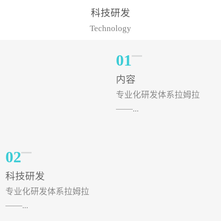
样的水溶肥品牌才更具有
典型案例，在河北地区，
科技研发
实力。今天要讲的水溶肥
有位王大姐今年使用一款
Technology
品牌，是...
非常火爆...
01
内容
专业化研发体系拉姆拉
——...
专注特种肥料研发和生
02
产，制定了“两个中心六个
科技研发
分中心”的科研开发系统，
专业化研发体系拉姆拉
拉姆拉特种肥料技术中心
——...
（特种...