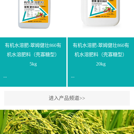
【产品规格】1000g【技术
规格】20kg【技术指标】
指标】N≥330g/L【企业标
有效活菌数≥10.0亿/克【增
准】Q/LML O01-2022【使
效物质】有机质≥40%;小分
用方法】1、飞防：每亩
子有机碳≥23%;壳寡糖
500-700克，根据水量添加
≥10PPM【使用方法】1、
复配其他农药、肥料并提
底肥：亩用本品40kg-
有机水溶肥-翠姆健壮860有
有机水溶肥-翠姆健壮860有
高药效，间隔2-3周，可连
100kg可替代有机肥，配合
机水溶肥料（壳寡糖型）
机水溶肥料（壳寡糖型）
续使用2-3次。2、苗期：
复合肥做底肥使用。2、追
5kg
20kg
移栽前三天，15倍-30倍稀
肥：亩用本品10kg-20kg，
...
...
释均匀喷施苗床;移栽前一
与复合肥、水溶肥或细土
天，用同样方法再喷施一
混均后沟施、穴施、撒施
次。移栽前使用，储存在
均可。3、沟施穴施:幼树
进入产品频道>>
【通用名称】有机水溶肥
【通用名称】有机水溶肥
苗株体内，移栽后，逐步
环状沟施，每棵用150-
料【产品剂型】水剂【产
料【产品剂型】水剂【产
释放并快速补充营养。3、
200g，成年树放射状沟
品规格】5kg、20kg【技术
品规格】5kg、20kg【技术
作为补氮肥使用：30-100
施，每棵用0.5kg-1kg，可
指标】有机质≥200g/L、
指标】有机质≥200g/L、
倍喷施，在开花前期、幼
拌肥施，也可拌土施。4、