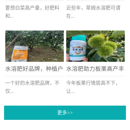
白菜增产不是问题
的好帮手
要想白菜高产量，好肥料
近些年，翠姆水溶肥可谓
和...
在...
好的技术管理缺一不可，
河北草莓区域话题不减，
相信广大白菜种植户们都
不但在草莓上表现效果明
深有体会。今天就一起来
显，使用的种植户更是越
看看，什么样的水溶肥可
来越多。今天，借此机
水溶肥好品牌，种植户
水溶肥助力板栗高产丰
以让你的...
会，一起来...
纷纷为“翠姆“点赞
产
一个好的水溶肥品牌，不
今年板栗行情居高不下，
仅...
让...
更多>>
帮助作物增产增收，更要
许多板栗种植户都获得了
让种植户信赖和认可，这
不小的收获。有这样一个