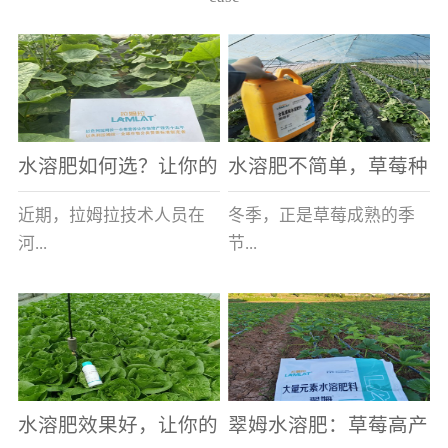
水溶肥如何选？让你的
水溶肥不简单，草莓种
老棚土好产量高
植户指名要使用
近期，拉姆拉技术人员在
冬季，正是草莓成熟的季
河...
节...
南走访时，发现当地许多
，也是山东窦大哥开心的
蔬菜产区，老棚数量占多
时刻，从一大早接到收购
数，连年的重茬、土壤板
商的电话，就开始在草莓
结等原因，导致土壤差，
大棚里忙碌。为什么窦大
水溶肥效果好，让你的
翠姆水溶肥：草莓高产
作物根系...
哥家的草...