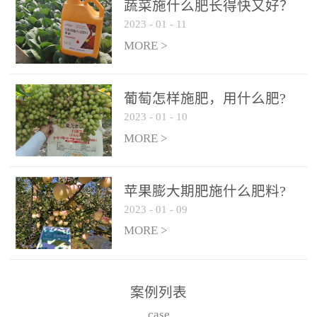
施、滴灌2.5-5kg/亩/次配
施、滴灌2.5-5kg/亩/次配
蔬菜施什么肥长得快又好？
合大量元素水溶肥一起使
合大量元素水溶肥一起使
2023
-
01
-
11
用，促使果实膨大，果肉
用，促使果实膨大，果肉
MORE >
饱满，品质好，果、枝健
饱满，品质好，果、枝健
壮。4、果实转色期或生长
壮。4、果实转色期或生长
葡萄怎样施肥，用什么肥?
后期∶冲施、滴灌2.5-5kg/
后期∶冲施、滴灌2.5-5kg/
2023
-
01
-
10
亩/次配合大量元素水溶肥
亩/次配合大量元素水溶肥
MORE >
一起使用，果实转色均
一起使用，果实转色均
匀，口感好，糖度提高，
匀，口感好，糖度提高，
预防枝叶早衰。5、叶面喷
预防枝叶早衰。5、叶面喷
苹果膨大期肥施什么肥料?
施︰浓度800-1500倍（1-
施︰浓度800-1500倍（1-
2023
-
01
-
09
6kg/公顷，间隔10-14天一
6kg/公顷，间隔10-14天一
MORE >
次，喷1-3次。
次，喷1-3次。
案例列表
case