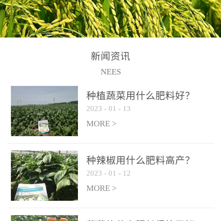
N+K2O70g/L、PH:6.5-
N+K2O70g/L、PH:6.5-
果期及采摘后各施一次，
拌苗床土：每平方米苗床
8.5、水不溶物≤50g/L【执
8.5、水不溶物≤50g/L【执
间隔2-3周喷施一次。4、
土用本品1kg-2kg与苗床土
行标准】NY/T3831-
行标准】NY/T3831-
作为叶面肥喷施使用：稀
混匀后播种。5、园林盆
2011【登记证号】农肥
2011【登记证号】农肥
释300-800倍液，间隔2-3
栽、花卉草坪：每公斤盆
(2019)准字15306号【使用
(2019)准字15306号【使用
新闻资讯
周喷施一次。5、冲施及滴
土用本品30g-50g追肥或作
方法】适合于基施、追
方法】适合于基施、追
NEES
灌：亩用量2-3公斤，冲施
底肥。
施、冲施、叶面喷施，滴
施、冲施、叶面喷施，滴
进水75%后再进肥效果更
种植蔬菜用什么肥料好？
灌及无土栽培和营养液的
灌及无土栽培和营养液的
佳。
2023
-
01
-
13
配方施肥。1、苗期冲施、
配方施肥。1、苗期冲施、
MORE >
滴灌:3-5kg/亩/次(45-75kg/
滴灌:3-5kg/亩/次(45-75kg/
公顷/次)。2、花前花后或
公顷/次)。2、花前花后或
生长前期︰冲施、滴灌2.5-
生长前期︰冲施、滴灌2.5-
种辣椒用什么肥料高产？
5kg/亩/次配合大量元素水
5kg/亩/次配合大量元素水
2023
-
01
-
12
溶肥一起使用，花芽、花
溶肥一起使用，花芽、花
MORE >
苞饱满，座果率高。3、幼
苞饱满，座果率高。3、幼
果膨大期或生长中期︰冲
果膨大期或生长中期︰冲