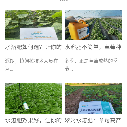
水溶肥如何选？让你的
水溶肥不简单，草莓种
老棚土好产量高
植户指名要使用
近期，拉姆拉技术人员在
冬季，正是草莓成熟的季
河...
节...
南走访时，发现当地许多
，也是山东窦大哥开心的
蔬菜产区，老棚数量占多
时刻，从一大早接到收购
数，连年的重茬、土壤板
商的电话，就开始在草莓
结等原因，导致土壤差，
大棚里忙碌。为什么窦大
水溶肥效果好，让你的
翠姆水溶肥：草莓高产
作物根系...
哥家的草...