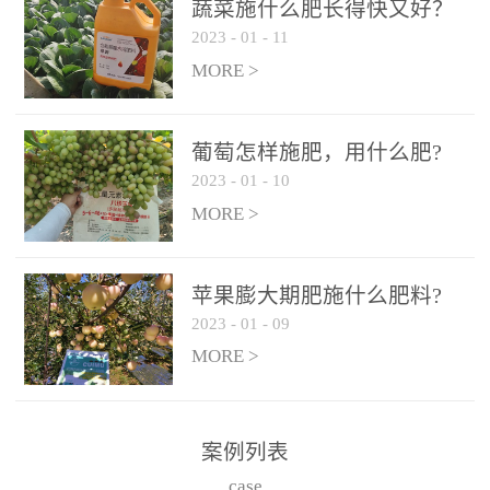
施、滴灌2.5-5kg/亩/次配
施、滴灌2.5-5kg/亩/次配
蔬菜施什么肥长得快又好？
合大量元素水溶肥一起使
合大量元素水溶肥一起使
2023
-
01
-
11
用，促使果实膨大，果肉
用，促使果实膨大，果肉
MORE >
饱满，品质好，果、枝健
饱满，品质好，果、枝健
壮。4、果实转色期或生长
壮。4、果实转色期或生长
葡萄怎样施肥，用什么肥?
后期∶冲施、滴灌2.5-5kg/
后期∶冲施、滴灌2.5-5kg/
2023
-
01
-
10
亩/次配合大量元素水溶肥
亩/次配合大量元素水溶肥
MORE >
一起使用，果实转色均
一起使用，果实转色均
匀，口感好，糖度提高，
匀，口感好，糖度提高，
预防枝叶早衰。5、叶面喷
预防枝叶早衰。5、叶面喷
苹果膨大期肥施什么肥料?
施︰浓度800-1500倍（1-
施︰浓度800-1500倍（1-
2023
-
01
-
09
6kg/公顷，间隔10-14天一
6kg/公顷，间隔10-14天一
MORE >
次，喷1-3次。
次，喷1-3次。
案例列表
case