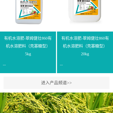
【产品规格】1000g【技术
规格】20kg【技术指标】
指标】N≥330g/L【企业标
有效活菌数≥10.0亿/克【增
准】Q/LML O01-2022【使
效物质】有机质≥40%;小分
用方法】1、飞防：每亩
子有机碳≥23%;壳寡糖
500-700克，根据水量添加
≥10PPM【使用方法】1、
复配其他农药、肥料并提
底肥：亩用本品40kg-
有机水溶肥-翠姆健壮860有
有机水溶肥-翠姆健壮860有
高药效，间隔2-3周，可连
100kg可替代有机肥，配合
机水溶肥料（壳寡糖型）
机水溶肥料（壳寡糖型）
续使用2-3次。2、苗期：
复合肥做底肥使用。2、追
5kg
20kg
移栽前三天，15倍-30倍稀
肥：亩用本品10kg-20kg，
...
...
释均匀喷施苗床;移栽前一
与复合肥、水溶肥或细土
天，用同样方法再喷施一
混均后沟施、穴施、撒施
次。移栽前使用，储存在
均可。3、沟施穴施:幼树
进入产品频道>>
【通用名称】有机水溶肥
【通用名称】有机水溶肥
苗株体内，移栽后，逐步
环状沟施，每棵用150-
料【产品剂型】水剂【产
料【产品剂型】水剂【产
释放并快速补充营养。3、
200g，成年树放射状沟
品规格】5kg、20kg【技术
品规格】5kg、20kg【技术
作为补氮肥使用：30-100
施，每棵用0.5kg-1kg，可
指标】有机质≥200g/L、
指标】有机质≥200g/L、
倍喷施，在开花前期、幼
拌肥施，也可拌土施。4、