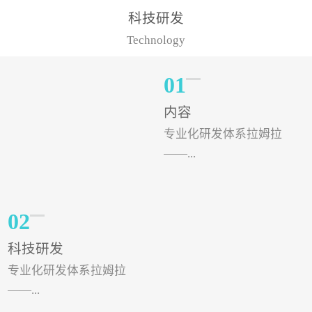
样的水溶肥品牌才更具有
典型案例，在河北地区，
科技研发
实力。今天要讲的水溶肥
有位王大姐今年使用一款
Technology
品牌，是...
非常火爆...
01
内容
专业化研发体系拉姆拉
——...
专注特种肥料研发和生
02
产，制定了“两个中心六个
科技研发
分中心”的科研开发系统，
专业化研发体系拉姆拉
拉姆拉特种肥料技术中心
——...
（特种...