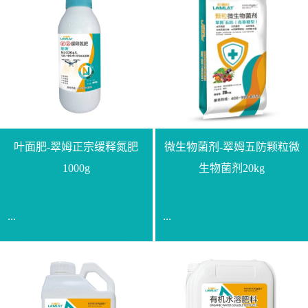
叶面肥-翠姆正宗缓释氮肥
微生物菌剂-翠姆五防颗粒微
1000g
生物菌剂20kg
...
...
【通用名称】脲甲醛缓释
【通用名称】微生物菌剂
氮肥【产品形态】水剂
【产品剂型】颗粒【产品