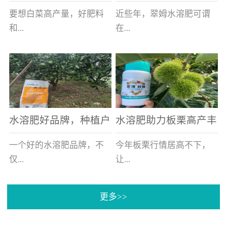
白菜增产不是问题
的好帮手
要想白菜高产量，好肥料
近些年，翠姆水溶肥可谓
和...
在...
好的技术管理缺一不可，
河北草莓区域话题不减，
相信广大白菜种植户们都
不但在草莓上表现效果明
深有体会。今天就一起来
显，使用的种植户更是越
看看，什么样的水溶肥可
来越多。今天，借此机
水溶肥好品牌，种植户
水溶肥助力板栗高产丰
以让你的...
会，一起来...
纷纷为“翠姆“点赞
产
一个好的水溶肥品牌，不
今年板栗行情居高不下，
仅...
让...
更多>>
帮助作物增产增收，更要
许多板栗种植户都获得了
让种植户信赖和认可，这
不小的收获。有这样一个