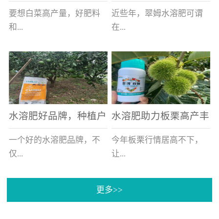
白菜增产不是问题
的好帮手
要想白菜高产量，好肥料
近些年，翠姆水溶肥可谓
和...
在...
好的技术管理缺一不可，
河北草莓区域话题不减，
相信广大白菜种植户们都
不但在草莓上表现效果明
深有体会。今天就一起来
显，使用的种植户更是越
看看，什么样的水溶肥可
来越多。今天，借此机
水溶肥好品牌，种植户
水溶肥助力板栗高产丰
以让你的...
会，一起来...
纷纷为“翠姆“点赞
产
一个好的水溶肥品牌，不
今年板栗行情居高不下，
仅...
让...
更多>>
帮助作物增产增收，更要
许多板栗种植户都获得了
让种植户信赖和认可，这
不小的收获。有这样一个