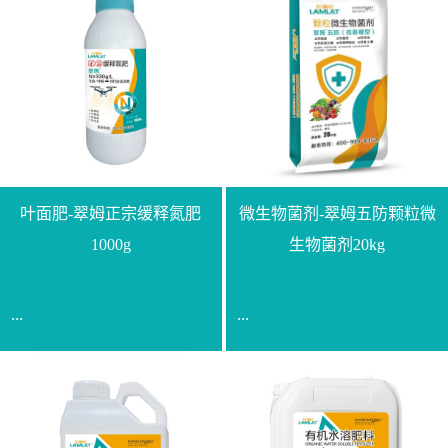
叶面肥-翠姆正宗缓释氮肥
微生物菌剂-翠姆五防颗粒微
1000g
生物菌剂20kg
...
...
【通用名称】脲甲醛缓释
【通用名称】微生物菌剂
氮肥【产品形态】水剂
【产品剂型】颗粒【产品