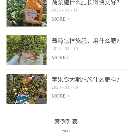
施、滴灌2.5-5kg/亩/次配
施、滴灌2.5-5kg/亩/次配
蔬菜施什么肥长得快又好？
合大量元素水溶肥一起使
合大量元素水溶肥一起使
2023
-
01
-
11
用，促使果实膨大，果肉
用，促使果实膨大，果肉
MORE >
饱满，品质好，果、枝健
饱满，品质好，果、枝健
壮。4、果实转色期或生长
壮。4、果实转色期或生长
葡萄怎样施肥，用什么肥?
后期∶冲施、滴灌2.5-5kg/
后期∶冲施、滴灌2.5-5kg/
2023
-
01
-
10
亩/次配合大量元素水溶肥
亩/次配合大量元素水溶肥
MORE >
一起使用，果实转色均
一起使用，果实转色均
匀，口感好，糖度提高，
匀，口感好，糖度提高，
预防枝叶早衰。5、叶面喷
预防枝叶早衰。5、叶面喷
苹果膨大期肥施什么肥料?
施︰浓度800-1500倍（1-
施︰浓度800-1500倍（1-
2023
-
01
-
09
6kg/公顷，间隔10-14天一
6kg/公顷，间隔10-14天一
MORE >
次，喷1-3次。
次，喷1-3次。
案例列表
case