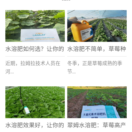
水溶肥如何选？让你的
水溶肥不简单，草莓种
老棚土好产量高
植户指名要使用
近期，拉姆拉技术人员在
冬季，正是草莓成熟的季
河...
节...
南走访时，发现当地许多
，也是山东窦大哥开心的
蔬菜产区，老棚数量占多
时刻，从一大早接到收购
数，连年的重茬、土壤板
商的电话，就开始在草莓
结等原因，导致土壤差，
大棚里忙碌。为什么窦大
水溶肥效果好，让你的
翠姆水溶肥：草莓高产
作物根系...
哥家的草...