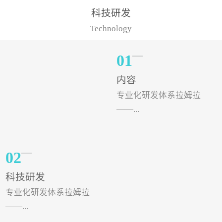
样的水溶肥品牌才更具有
典型案例，在河北地区，
科技研发
实力。今天要讲的水溶肥
有位王大姐今年使用一款
Technology
品牌，是...
非常火爆...
01
内容
专业化研发体系拉姆拉
——...
专注特种肥料研发和生
02
产，制定了“两个中心六个
科技研发
分中心”的科研开发系统，
专业化研发体系拉姆拉
拉姆拉特种肥料技术中心
——...
（特种...