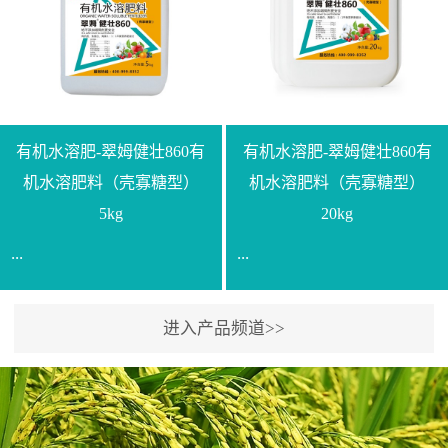
【产品规格】1000g【技术
规格】20kg【技术指标】
指标】N≥330g/L【企业标
有效活菌数≥10.0亿/克【增
准】Q/LML O01-2022【使
效物质】有机质≥40%;小分
用方法】1、飞防：每亩
子有机碳≥23%;壳寡糖
500-700克，根据水量添加
≥10PPM【使用方法】1、
复配其他农药、肥料并提
底肥：亩用本品40kg-
有机水溶肥-翠姆健壮860有
有机水溶肥-翠姆健壮860有
高药效，间隔2-3周，可连
100kg可替代有机肥，配合
机水溶肥料（壳寡糖型）
机水溶肥料（壳寡糖型）
续使用2-3次。2、苗期：
复合肥做底肥使用。2、追
5kg
20kg
移栽前三天，15倍-30倍稀
肥：亩用本品10kg-20kg，
...
...
释均匀喷施苗床;移栽前一
与复合肥、水溶肥或细土
天，用同样方法再喷施一
混均后沟施、穴施、撒施
次。移栽前使用，储存在
均可。3、沟施穴施:幼树
进入产品频道>>
【通用名称】有机水溶肥
【通用名称】有机水溶肥
苗株体内，移栽后，逐步
环状沟施，每棵用150-
料【产品剂型】水剂【产
料【产品剂型】水剂【产
释放并快速补充营养。3、
200g，成年树放射状沟
品规格】5kg、20kg【技术
品规格】5kg、20kg【技术
作为补氮肥使用：30-100
施，每棵用0.5kg-1kg，可
指标】有机质≥200g/L、
指标】有机质≥200g/L、
倍喷施，在开花前期、幼
拌肥施，也可拌土施。4、