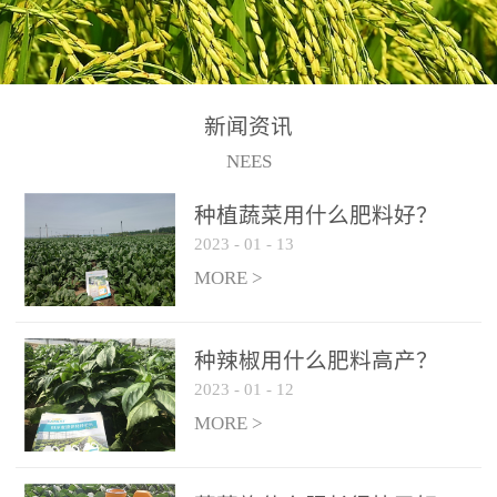
N+K2O70g/L、PH:6.5-
N+K2O70g/L、PH:6.5-
果期及采摘后各施一次，
拌苗床土：每平方米苗床
8.5、水不溶物≤50g/L【执
8.5、水不溶物≤50g/L【执
间隔2-3周喷施一次。4、
土用本品1kg-2kg与苗床土
行标准】NY/T3831-
行标准】NY/T3831-
作为叶面肥喷施使用：稀
混匀后播种。5、园林盆
2011【登记证号】农肥
2011【登记证号】农肥
释300-800倍液，间隔2-3
栽、花卉草坪：每公斤盆
(2019)准字15306号【使用
(2019)准字15306号【使用
新闻资讯
周喷施一次。5、冲施及滴
土用本品30g-50g追肥或作
方法】适合于基施、追
方法】适合于基施、追
NEES
灌：亩用量2-3公斤，冲施
底肥。
施、冲施、叶面喷施，滴
施、冲施、叶面喷施，滴
进水75%后再进肥效果更
种植蔬菜用什么肥料好？
灌及无土栽培和营养液的
灌及无土栽培和营养液的
佳。
2023
-
01
-
13
配方施肥。1、苗期冲施、
配方施肥。1、苗期冲施、
MORE >
滴灌:3-5kg/亩/次(45-75kg/
滴灌:3-5kg/亩/次(45-75kg/
公顷/次)。2、花前花后或
公顷/次)。2、花前花后或
生长前期︰冲施、滴灌2.5-
生长前期︰冲施、滴灌2.5-
种辣椒用什么肥料高产？
5kg/亩/次配合大量元素水
5kg/亩/次配合大量元素水
2023
-
01
-
12
溶肥一起使用，花芽、花
溶肥一起使用，花芽、花
MORE >
苞饱满，座果率高。3、幼
苞饱满，座果率高。3、幼
果膨大期或生长中期︰冲
果膨大期或生长中期︰冲