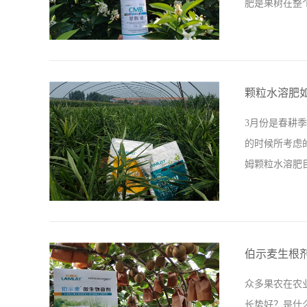
肥是果树在整
观都极为重要
一些帮助，如果
出现“蕾而不
到很大影响。
颗粒水溶肥
非常高的硼肥
3月份是春耕
下，硼肥的比
的时候所考虑
主要的是他的
姆颗粒水溶肥
上没有，听后
农朋友们推荐这
吸引人之处，
心呵护，大姜
伯示麦生根
小培土时期用
众多果农在农
行冲施。 大
长势好？是什