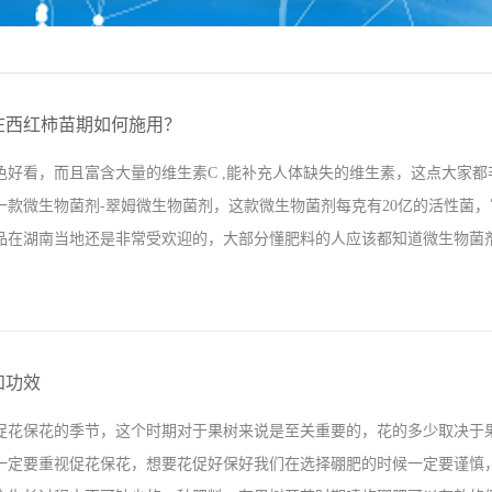
在西红柿苗期如何施用？
色好看，而且富含大量的维生素C ,能补充人体缺失的维生素，这点大家
一款微生物菌剂-翠姆微生物菌剂，这款微生物菌剂每克有20亿的活性菌
品在湖南当地还是非常受欢迎的，大部分懂肥料的人应该都知道微生物菌剂是
料，也是作物定植时必不可缺少的，但是也有很多人对微生物菌剂还不是
西红柿使用翠姆微生物菌剂湖南衡阳张大哥种植的西红柿，之前使用的一
和功效
严重，病虫害又多，导致西红柿后期果个偏小，转色不均匀，但自从使用
促花保花的季节，这个时期对于果树来说是至关重要的，花的多少取决于
土壤疏松，西红柿转色也比较早，果个均匀，要比其他农户的西红柿提早
一定要重视促花保花，想要花促好保好我们在选择硼肥的时候一定要谨慎
效果还是挺满意的，日后也会继续使用拉姆拉产品的。 西红柿使用翠姆