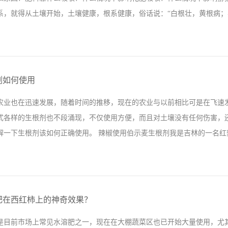
肥时做个参考，可能姜农会更倾向于大化肥，但是大化肥目前在市场上零
，就得从土壤开始，土壤健康，根系健康，俗话说：“白根壮，黄根病；黑根
大姜的种类虽多，像红芽姜，白姜，黄姜，嫩姜，老姜，沙姜，南姜等等
溶肥在烟台拉姆拉进出口...
生物菌剂我们在农业生产中影响根系生长的原因有药害和肥害，很多人不
用多少，自己也跟着用多少，这样时间长了就成了肥害，肥料不但没有起
剂如何使用
猴桃树的根系，根据作物根系情况选择施肥量。生根，养根，护根，推荐
农业也在迅速发展，随着时间的推移，现在的农业与以前相比可是在飞速
用的伯示麦生根剂，在没有使用前，和邻家的猕猴桃树一样，叶片泛黄，
式各样的生根剂也不段涌现，不仅使用方便，而且对土壤没有任何伤害，
又绿，结的桃子也是又大又多，看到今年这么好的猕猴桃，张师傅对于效
解一下生根剂该如何正确使用。 辣椒使用伯示麦生根剂我是吉林的一名红辣
用伯示麦生根剂和市场上普通复合肥做对比试验，虽然说使用普通的复合
傅笑了起来说使用了伯示麦...
用一些市场上常见的复合肥料做底肥，后期也不怎么追肥，偶尔会叶面喷
上滴灌设备，开始找一些滴灌肥去使用，对于滴灌肥自己也是什么也不懂
肥在西红柿上的神奇效果？
生根剂，看了产品效果很不错，就向厂家订了半吨货，等到辣椒苗移栽完的
是目前市场上常见水溶肥之一，现在在大棚蔬菜区也已开始大量使用，尤
效果非常明显，使用伯示麦生根剂的地块，辣椒须根明显增多，而且仔细