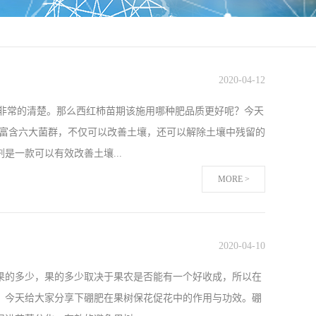
2020
-
04
-
12
都非常的清楚。那么西红柿苗期该施用哪种肥品质更好呢？今天
，富含六大菌群，不仅可以改善土壤，还可以解除土壤中残留的
一款可以有效改善土壤...
MORE >
太了解，那么今天我们一起来探究微生物菌剂在西红柿苗期该
直都是传统的复合肥料，西红柿苗不仅成活率很低，长势差，土
2020
-
04
-
10
了拉姆拉微生物菌剂+根碧多后，死苗烂棵的现象没有了，长
果的多少，果的多少取决于果农是否能有一个好收成，所以在
7天上市，最主要的也是自己的收益提高了很多，张大哥表示
，今天给大家分享下硼肥在果树保花促花中的作用与功效。硼
微生物菌剂西红柿是我们大家生活中不可缺少的蔬菜，品质，外