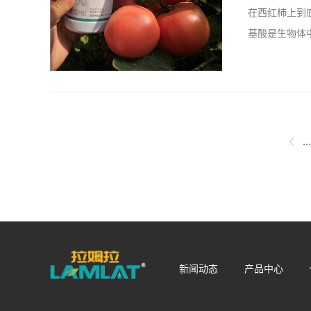
在西红柿上到
时浓绿，当我
基酸是生物体
果真的很不错
知识还未讲解到
做为载体，里
就可以被吸收
态氮需要先转
...
多种重金属元
喜爱。 西红
增收效果非常的
新闻动态
产品中心