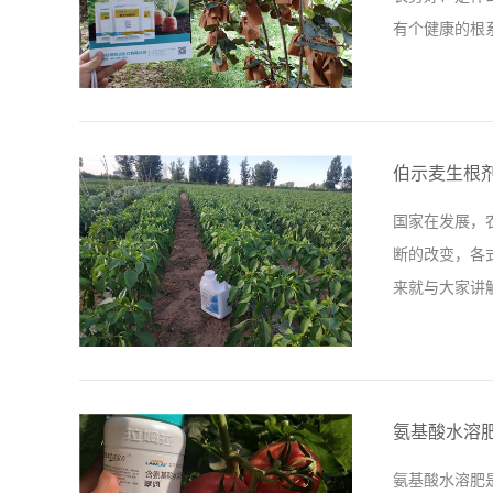
们在给大姜施
有个健康的根系
的发展趋势，
用。翠姆颗粒水
姆拉伯示麦微
化肥，每亩地
伯示麦生根
根看看自己猕
国家在发展，
到今年一直使
断的改变，各
了，叶片又厚
来就与大家讲
自己的果园使
比效果时，魏师
施肥，都是使
是也在地里铺
氨基酸水溶
在使用伯示麦
氨基酸水溶肥
量不算大，但