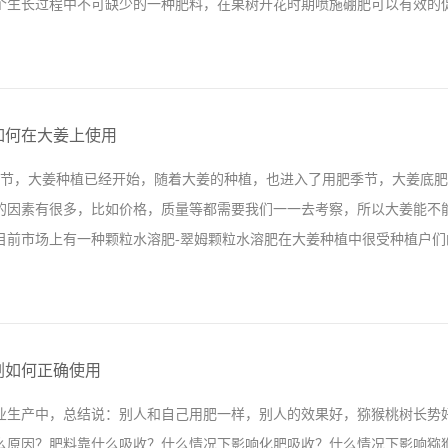
个生长过程中不可缺少的一种肥料，在果树开花时期喷施硼肥可以有效的促进
，所以我们用肥也要选择一款安全系数比较高的产品，即能保证品质又能
大家想进一步的...
花，花而不实”的现象，还能增强作物的抗旱，抗病能力和促进作物早熟的
柑橘使用拉姆拉翠姆硼肥现在市场上硼肥大部分都是以硼砂为主，使用不
如何在大姜上使用
，我现在手里操作了一款翠姆硼肥，效果非常不错，身边的朋友也一直在
季节，大姜种植已经开始，随着大姜的种植，也进入了用肥季节，大姜底
重是1:1.38，比市场上普通硼肥比重要重一些，朋友说翠姆硼肥的安全
的因素有很多，比如价格，质量等都需要我们一一去考察，所以大姜能不
果树之前开花很少，雨水多的时候畸形花还很多，每年一到保花季节都很
目前市场上有一种颗粒水溶肥-翠姆颗粒水溶肥在大姜种植中很受种植户们的
我也拿了些产品回去使用，效果确实非常好，每年果树促花保花的季节我
款翠姆硼肥，安全系数高，促花保花效果...
又如何在大姜上使用，接下来我们就一起探究一下。大姜在幼苗期植株生
在底肥时大家使用翠姆平衡颗粒水溶肥，出芽期可以使用翠姆根碧多来促
剂如何正确使用
翠姆平衡颗粒水溶肥进行沟施，再加上一些平衡水溶肥+高钾水溶肥冲施
业生产中，总结说：别人和自己用肥一样，别人的效果好，猕猴桃树长势
姜使用翠姆颗粒水溶肥上述就是颗粒水溶肥在大姜上的使用方法，仅供参
么原因？肥料靠什么吸收？什么情况下影响化肥吸收？什么情况下影响猕