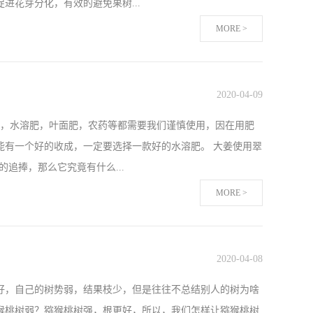
花芽分化，有效的避免果树...
提高收益。以上就是我给大家带来的分享，希望能给大家带来
MORE >
作用，如果果树缺硼未能及时补充的话，后期果实品质也会受
当容易产生硼中毒现象，所以在选择硼肥时一定要选择安全性
2020
-
04
-
09
用，有次去果园看到他用的翠姆硼肥，但是就简单了解了一
肥，水溶肥，叶面肥，农药等都需要我们谨慎使用，因在用肥
系数非常高，即使稀释倍数大一些也不会出现硼中毒的现象，最
能有一个好的收成，一定要选择一款好的水溶肥。 大姜使用翠
头疼，自从喷施翠姆硼肥后，果树花蕾都非常多，畸形花基本
追捧，那么它究竟有什么...
都会喷施翠姆硼肥。柑橘使用拉姆拉翠姆硼肥在这也给各位果
MORE >
长缓慢，幼苗对肥料中的氮磷钾吸收也很小，这个时期需要精
进根系生长，近三股叉期使用翠姆高磷颗粒水溶肥进行冲施，
2020
-
04
-
08
一遍。大培土用高钾颗粒水溶肥进行沟施和高钾颗粒水溶肥进
好，自己的树势弱，结果枝少，但是往往不总结别人的树为啥
考，大姜在河北，山东等地区种植面积都挺大，也希望姜农朋友
猴桃树弱？猕猴桃树强，根更好，所以，我们怎样让猕猴桃树