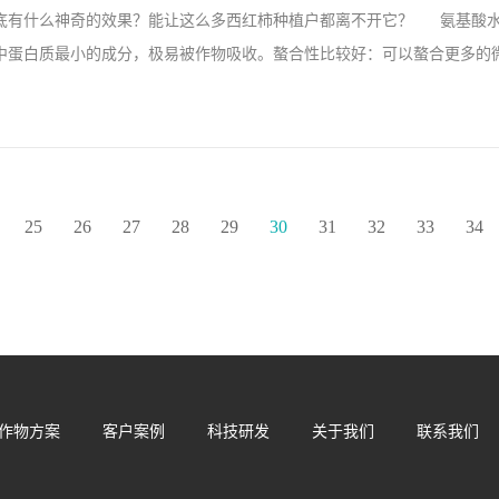
底有什么神奇的效果？能让这么多西红柿种植户都离不开它？ 氨基酸水
滴灌了第二次后，辣椒根系发达，茎秆粗壮，整体长势都要比使用前的辣
中蛋白质最小的成分，极易被作物吸收。螯合性比较好：可以螯合更多的微量
，使用量不多，但效果确实好的，只有自己亲身体验过才知道，产品值得
位，大家可百度搜索拉...
面可以添加多外中微量元素，比如钙镁锌铜锰铁等。氨基酸可分为左旋氨
利用，右旋氨基酸是需要先转化成左旋氨基酸才能被吸收利用（就像氮肥
化成硝态氮才能被吸收利用是一样的道理）。氨基酸水溶肥西红柿上使用
25
26
27
28
29
30
31
32
33
34
素，减轻其毒副作用，降低肥害，并且对硝酸盐也有一定的抑制作用，提
柿使用翠姆氨基酸叶面肥在琳琅满目的肥料市场，一款名为翠姆氨基酸水
显著，并且性能稳定，果品好，卖价高，产投比分超过50：1，回购率高达
作物方案
客户案例
科技研发
关于我们
联系我们