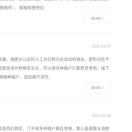
增长，而且几乎是负增长，所以我们也看到了水溶肥在市场上
死”。 猕猴桃使用拉...
。但是颗粒水溶肥是不挑品种的，所有品种的大姜都可以使
MORE >
看自己猕猴桃树的根系，只听邻居猕猴桃树长的好，都用什么
到好的作用，还对根系造成了伤害，所以在施肥前，可以先刨
2020
-
04
-
07
大家使用伯示麦生根剂＋伯示麦微生物菌剂。陕西张师傅去年
发展，施肥从以前的人工也已转为全自动机械化，肥料也在不
树势弱，使用伯示麦生根剂+微生物菌剂后，树势不仅变好
还能促进作物根系生长，所以很多种植户们都愿意使用，接下
果也非常的满意。 猕猴桃使用拉姆拉伯示麦生根剂魏师傅在他
椒种植户，因前期不讲究...
肥要比使用伯示麦生根剂少花了3０块钱，但当被问到实验对
MORE >
施一些叶面肥，但随着很多身边朋友们都使用了滴灌设施，于
，就询问身边的朋友是如何选择滴灌肥的，了解到他们一直都
2020
-
04
-
06
时候，我第一次2亩地滴灌了一桶5公斤的伯示麦生根剂，用
其是西红柿区，几乎很多种植户都在使用，那么氨基酸水溶肥
观察还能看出来土壤也比以前疏松了许多，叶子也要比为使用