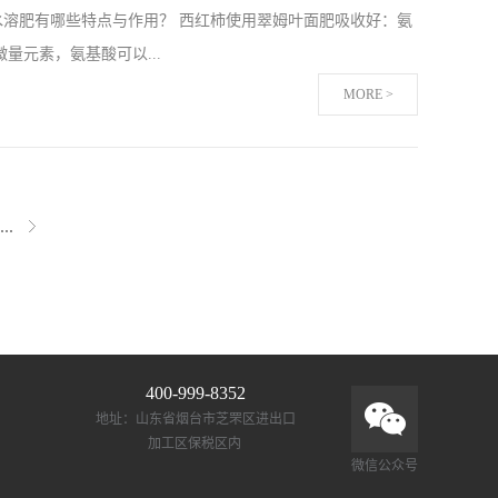
溶肥有哪些特点与作用？ 西红柿使用翠姆叶面肥吸收好：氨
椒苗好。 辣椒使用伯示麦生根剂伯示麦生根剂在辣椒上使用效
元素，氨基酸可以...
信赖，以上就是我一个辣椒种植户的分享，还用更多产品专业
MORE >
基酸和右旋氨基酸两种类型，左旋氨基酸不需要被转化，直接
中的硝态氮和铵态氮一样，硝态氮是可以直接被吸收利用，铵
，在提供蛋白质的同时，还能提供养分和能量。氨基酸能钝化
...
高西红柿对干旱、高温、盐胁迫等耐受能力，所以倍受种植户
溶肥特别受西红柿种植户们的喜爱，用户们都反馈这款肥料增产
90%以上。在云南红河州，有很多西红柿种...
400-999-8352
地址：山东省烟台市芝罘区进出口
加工区保税区内
微信公众号