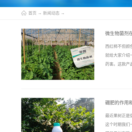
首页
→
新闻动态
→
微生物菌剂
西红柿不但颜
就给大家介绍
药害。这款产
环境的一种肥
如何施用。 
硼肥的作用
壤板结更是很
最近果树正是
势相当不错，
这个时期我们
对拉姆拉产品