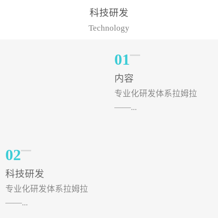
样的水溶肥品牌才更具有
典型案例，在河北地区，
科技研发
实力。今天要讲的水溶肥
有位王大姐今年使用一款
Technology
品牌，是...
非常火爆...
01
内容
专业化研发体系拉姆拉
——...
专注特种肥料研发和生
02
产，制定了“两个中心六个
科技研发
分中心”的科研开发系统，
专业化研发体系拉姆拉
拉姆拉特种肥料技术中心
——...
（特种...