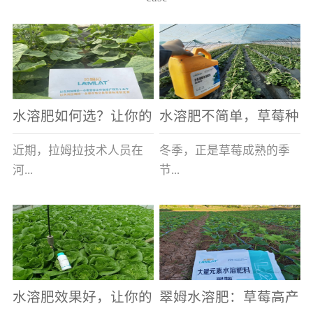
水溶肥如何选？让你的
水溶肥不简单，草莓种
老棚土好产量高
植户指名要使用
近期，拉姆拉技术人员在
冬季，正是草莓成熟的季
河...
节...
南走访时，发现当地许多
，也是山东窦大哥开心的
蔬菜产区，老棚数量占多
时刻，从一大早接到收购
数，连年的重茬、土壤板
商的电话，就开始在草莓
结等原因，导致土壤差，
大棚里忙碌。为什么窦大
水溶肥效果好，让你的
翠姆水溶肥：草莓高产
作物根系...
哥家的草...