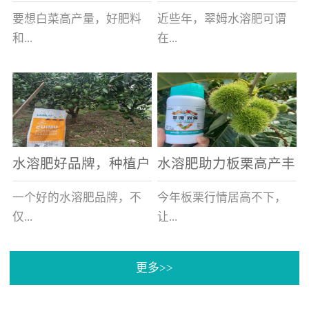
白菜增产不是问题
的好帮手
要想白菜高产量，好肥料
近些年，翠姆水溶肥可谓
和...
在...
好的技术管理缺一不可，
河北草莓区域话题不减，
相信广大白菜种植户们都
不但在草莓上表现效果明
深有体会。今天就一起来
显，使用的种植户更是越
看看，什么样的水溶肥可
来越多。今天，借此机
水溶肥好品牌，种植户
水溶肥助力板栗高产丰
以让你的...
会，一起来...
纷纷为“翠姆“点赞
产
一个好的水溶肥品牌，不
今年板栗行情居高不下，
仅...
让...
更多>>
帮助作物增产增收，更要
许多板栗种植户都获得了
让种植户信赖和认可，这
不小的收获。有这样一个