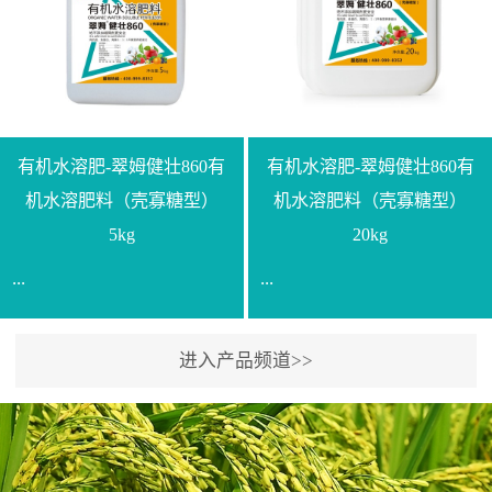
【产品规格】1000g【技术
规格】20kg【技术指标】
指标】N≥330g/L【企业标
有效活菌数≥10.0亿/克【增
准】Q/LML O01-2022【使
效物质】有机质≥40%;小分
用方法】1、飞防：每亩
子有机碳≥23%;壳寡糖
500-700克，根据水量添加
≥10PPM【使用方法】1、
复配其他农药、肥料并提
底肥：亩用本品40kg-
有机水溶肥-翠姆健壮860有
有机水溶肥-翠姆健壮860有
高药效，间隔2-3周，可连
100kg可替代有机肥，配合
机水溶肥料（壳寡糖型）
机水溶肥料（壳寡糖型）
续使用2-3次。2、苗期：
复合肥做底肥使用。2、追
5kg
20kg
移栽前三天，15倍-30倍稀
肥：亩用本品10kg-20kg，
...
...
释均匀喷施苗床;移栽前一
与复合肥、水溶肥或细土
天，用同样方法再喷施一
混均后沟施、穴施、撒施
次。移栽前使用，储存在
均可。3、沟施穴施:幼树
进入产品频道>>
【通用名称】有机水溶肥
【通用名称】有机水溶肥
苗株体内，移栽后，逐步
环状沟施，每棵用150-
料【产品剂型】水剂【产
料【产品剂型】水剂【产
释放并快速补充营养。3、
200g，成年树放射状沟
品规格】5kg、20kg【技术
品规格】5kg、20kg【技术
作为补氮肥使用：30-100
施，每棵用0.5kg-1kg，可
指标】有机质≥200g/L、
指标】有机质≥200g/L、
倍喷施，在开花前期、幼
拌肥施，也可拌土施。4、