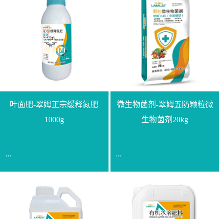
叶面肥-翠姆正宗缓释氮肥
微生物菌剂-翠姆五防颗粒微
1000g
生物菌剂20kg
...
...
【通用名称】脲甲醛缓释
【通用名称】微生物菌剂
氮肥【产品形态】水剂
【产品剂型】颗粒【产品