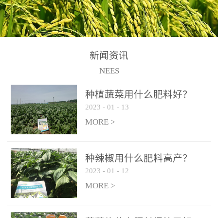
N+K2O70g/L、PH:6.5-
N+K2O70g/L、PH:6.5-
果期及采摘后各施一次，
拌苗床土：每平方米苗床
8.5、水不溶物≤50g/L【执
8.5、水不溶物≤50g/L【执
间隔2-3周喷施一次。4、
土用本品1kg-2kg与苗床土
行标准】NY/T3831-
行标准】NY/T3831-
作为叶面肥喷施使用：稀
混匀后播种。5、园林盆
2011【登记证号】农肥
2011【登记证号】农肥
释300-800倍液，间隔2-3
栽、花卉草坪：每公斤盆
(2019)准字15306号【使用
(2019)准字15306号【使用
新闻资讯
周喷施一次。5、冲施及滴
土用本品30g-50g追肥或作
方法】适合于基施、追
方法】适合于基施、追
NEES
灌：亩用量2-3公斤，冲施
底肥。
施、冲施、叶面喷施，滴
施、冲施、叶面喷施，滴
进水75%后再进肥效果更
种植蔬菜用什么肥料好？
灌及无土栽培和营养液的
灌及无土栽培和营养液的
佳。
2023
-
01
-
13
配方施肥。1、苗期冲施、
配方施肥。1、苗期冲施、
MORE >
滴灌:3-5kg/亩/次(45-75kg/
滴灌:3-5kg/亩/次(45-75kg/
公顷/次)。2、花前花后或
公顷/次)。2、花前花后或
生长前期︰冲施、滴灌2.5-
生长前期︰冲施、滴灌2.5-
种辣椒用什么肥料高产？
5kg/亩/次配合大量元素水
5kg/亩/次配合大量元素水
2023
-
01
-
12
溶肥一起使用，花芽、花
溶肥一起使用，花芽、花
MORE >
苞饱满，座果率高。3、幼
苞饱满，座果率高。3、幼
果膨大期或生长中期︰冲
果膨大期或生长中期︰冲