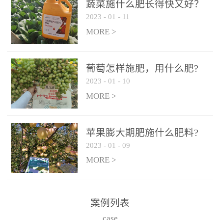
施、滴灌2.5-5kg/亩/次配
施、滴灌2.5-5kg/亩/次配
蔬菜施什么肥长得快又好？
合大量元素水溶肥一起使
合大量元素水溶肥一起使
2023
-
01
-
11
用，促使果实膨大，果肉
用，促使果实膨大，果肉
MORE >
饱满，品质好，果、枝健
饱满，品质好，果、枝健
壮。4、果实转色期或生长
壮。4、果实转色期或生长
葡萄怎样施肥，用什么肥?
后期∶冲施、滴灌2.5-5kg/
后期∶冲施、滴灌2.5-5kg/
2023
-
01
-
10
亩/次配合大量元素水溶肥
亩/次配合大量元素水溶肥
MORE >
一起使用，果实转色均
一起使用，果实转色均
匀，口感好，糖度提高，
匀，口感好，糖度提高，
预防枝叶早衰。5、叶面喷
预防枝叶早衰。5、叶面喷
苹果膨大期肥施什么肥料?
施︰浓度800-1500倍（1-
施︰浓度800-1500倍（1-
2023
-
01
-
09
6kg/公顷，间隔10-14天一
6kg/公顷，间隔10-14天一
MORE >
次，喷1-3次。
次，喷1-3次。
案例列表
case