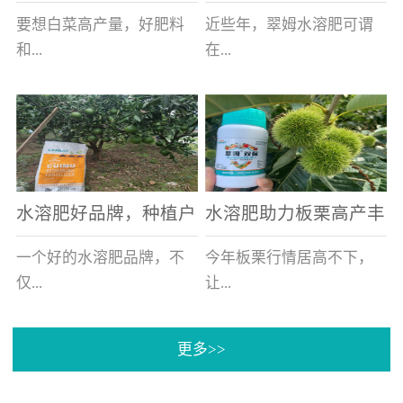
白菜增产不是问题
的好帮手
要想白菜高产量，好肥料
近些年，翠姆水溶肥可谓
和...
在...
好的技术管理缺一不可，
河北草莓区域话题不减，
相信广大白菜种植户们都
不但在草莓上表现效果明
深有体会。今天就一起来
显，使用的种植户更是越
看看，什么样的水溶肥可
来越多。今天，借此机
水溶肥好品牌，种植户
水溶肥助力板栗高产丰
以让你的...
会，一起来...
纷纷为“翠姆“点赞
产
一个好的水溶肥品牌，不
今年板栗行情居高不下，
仅...
让...
更多>>
帮助作物增产增收，更要
许多板栗种植户都获得了
让种植户信赖和认可，这
不小的收获。有这样一个