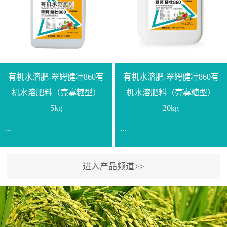
【产品规格】1000g【技术
规格】20kg【技术指标】
指标】N≥330g/L【企业标
有效活菌数≥10.0亿/克【增
准】Q/LML O01-2022【使
效物质】有机质≥40%;小分
用方法】1、飞防：每亩
子有机碳≥23%;壳寡糖
500-700克，根据水量添加
≥10PPM【使用方法】1、
复配其他农药、肥料并提
底肥：亩用本品40kg-
有机水溶肥-翠姆健壮860有
有机水溶肥-翠姆健壮860有
高药效，间隔2-3周，可连
100kg可替代有机肥，配合
机水溶肥料（壳寡糖型）
机水溶肥料（壳寡糖型）
续使用2-3次。2、苗期：
复合肥做底肥使用。2、追
5kg
20kg
移栽前三天，15倍-30倍稀
肥：亩用本品10kg-20kg，
...
...
释均匀喷施苗床;移栽前一
与复合肥、水溶肥或细土
天，用同样方法再喷施一
混均后沟施、穴施、撒施
次。移栽前使用，储存在
均可。3、沟施穴施:幼树
进入产品频道>>
【通用名称】有机水溶肥
【通用名称】有机水溶肥
苗株体内，移栽后，逐步
环状沟施，每棵用150-
料【产品剂型】水剂【产
料【产品剂型】水剂【产
释放并快速补充营养。3、
200g，成年树放射状沟
品规格】5kg、20kg【技术
品规格】5kg、20kg【技术
作为补氮肥使用：30-100
施，每棵用0.5kg-1kg，可
指标】有机质≥200g/L、
指标】有机质≥200g/L、
倍喷施，在开花前期、幼
拌肥施，也可拌土施。4、