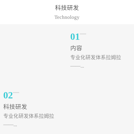
样的水溶肥品牌才更具有
典型案例，在河北地区，
科技研发
实力。今天要讲的水溶肥
有位王大姐今年使用一款
Technology
品牌，是...
非常火爆...
01
内容
专业化研发体系拉姆拉
——...
专注特种肥料研发和生
02
产，制定了“两个中心六个
科技研发
分中心”的科研开发系统，
专业化研发体系拉姆拉
拉姆拉特种肥料技术中心
——...
（特种...