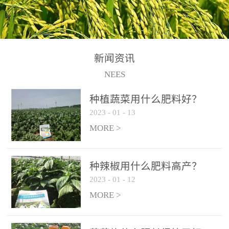
N+K2O70g/L、PH:6.5-
N+K2O70g/L、PH:6.5-
果期及采摘后各施一次，
拌苗床土：每平方米苗床
8.5、水不溶物≤50g/L【执
8.5、水不溶物≤50g/L【执
间隔2-3周喷施一次。4、
土用本品1kg-2kg与苗床土
行标准】NY/T3831-
行标准】NY/T3831-
作为叶面肥喷施使用：稀
混匀后播种。5、园林盆
2011【登记证号】农肥
2011【登记证号】农肥
释300-800倍液，间隔2-3
栽、花卉草坪：每公斤盆
(2019)准字15306号【使用
(2019)准字15306号【使用
新闻资讯
周喷施一次。5、冲施及滴
土用本品30g-50g追肥或作
方法】适合于基施、追
方法】适合于基施、追
NEES
灌：亩用量2-3公斤，冲施
底肥。
施、冲施、叶面喷施，滴
施、冲施、叶面喷施，滴
进水75%后再进肥效果更
种植蔬菜用什么肥料好？
灌及无土栽培和营养液的
灌及无土栽培和营养液的
佳。
2023
-
01
-
13
配方施肥。1、苗期冲施、
配方施肥。1、苗期冲施、
MORE >
滴灌:3-5kg/亩/次(45-75kg/
滴灌:3-5kg/亩/次(45-75kg/
公顷/次)。2、花前花后或
公顷/次)。2、花前花后或
生长前期︰冲施、滴灌2.5-
生长前期︰冲施、滴灌2.5-
种辣椒用什么肥料高产？
5kg/亩/次配合大量元素水
5kg/亩/次配合大量元素水
2023
-
01
-
12
溶肥一起使用，花芽、花
溶肥一起使用，花芽、花
MORE >
苞饱满，座果率高。3、幼
苞饱满，座果率高。3、幼
果膨大期或生长中期︰冲
果膨大期或生长中期︰冲