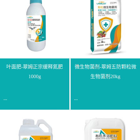
叶面肥-翠姆正宗缓释氮肥
微生物菌剂-翠姆五防颗粒微
1000g
生物菌剂20kg
...
...
【通用名称】脲甲醛缓释
【通用名称】微生物菌剂
氮肥【产品形态】水剂
【产品剂型】颗粒【产品