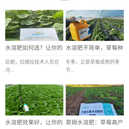
水溶肥如何选？让你的
水溶肥不简单，草莓种
老棚土好产量高
植户指名要使用
近期，拉姆拉技术人员在
冬季，正是草莓成熟的季
河...
节...
南走访时，发现当地许多
，也是山东窦大哥开心的
蔬菜产区，老棚数量占多
时刻，从一大早接到收购
数，连年的重茬、土壤板
商的电话，就开始在草莓
结等原因，导致土壤差，
大棚里忙碌。为什么窦大
水溶肥效果好，让你的
翠姆水溶肥：草莓高产
作物根系...
哥家的草...