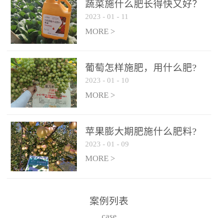
施、滴灌2.5-5kg/亩/次配
施、滴灌2.5-5kg/亩/次配
蔬菜施什么肥长得快又好？
合大量元素水溶肥一起使
合大量元素水溶肥一起使
2023
-
01
-
11
用，促使果实膨大，果肉
用，促使果实膨大，果肉
MORE >
饱满，品质好，果、枝健
饱满，品质好，果、枝健
壮。4、果实转色期或生长
壮。4、果实转色期或生长
葡萄怎样施肥，用什么肥?
后期∶冲施、滴灌2.5-5kg/
后期∶冲施、滴灌2.5-5kg/
2023
-
01
-
10
亩/次配合大量元素水溶肥
亩/次配合大量元素水溶肥
MORE >
一起使用，果实转色均
一起使用，果实转色均
匀，口感好，糖度提高，
匀，口感好，糖度提高，
预防枝叶早衰。5、叶面喷
预防枝叶早衰。5、叶面喷
苹果膨大期肥施什么肥料?
施︰浓度800-1500倍（1-
施︰浓度800-1500倍（1-
2023
-
01
-
09
6kg/公顷，间隔10-14天一
6kg/公顷，间隔10-14天一
MORE >
次，喷1-3次。
次，喷1-3次。
案例列表
case