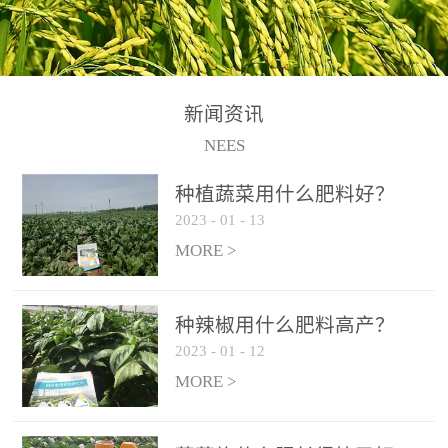
N+K2O70g/L、PH:6.5-
N+K2O70g/L、PH:6.5-
果期及采摘后各施一次，
拌苗床土：每平方米苗床
8.5、水不溶物≤50g/L【执
8.5、水不溶物≤50g/L【执
间隔2-3周喷施一次。4、
土用本品1kg-2kg与苗床土
行标准】NY/T3831-
行标准】NY/T3831-
作为叶面肥喷施使用：稀
混匀后播种。5、园林盆
2011【登记证号】农肥
2011【登记证号】农肥
释300-800倍液，间隔2-3
栽、花卉草坪：每公斤盆
(2019)准字15306号【使用
(2019)准字15306号【使用
新闻资讯
周喷施一次。5、冲施及滴
土用本品30g-50g追肥或作
方法】适合于基施、追
方法】适合于基施、追
NEES
灌：亩用量2-3公斤，冲施
底肥。
施、冲施、叶面喷施，滴
施、冲施、叶面喷施，滴
进水75%后再进肥效果更
种植蔬菜用什么肥料好？
灌及无土栽培和营养液的
灌及无土栽培和营养液的
佳。
2023
-
01
-
13
配方施肥。1、苗期冲施、
配方施肥。1、苗期冲施、
MORE >
滴灌:3-5kg/亩/次(45-75kg/
滴灌:3-5kg/亩/次(45-75kg/
公顷/次)。2、花前花后或
公顷/次)。2、花前花后或
生长前期︰冲施、滴灌2.5-
生长前期︰冲施、滴灌2.5-
种辣椒用什么肥料高产？
5kg/亩/次配合大量元素水
5kg/亩/次配合大量元素水
2023
-
01
-
12
溶肥一起使用，花芽、花
溶肥一起使用，花芽、花
MORE >
苞饱满，座果率高。3、幼
苞饱满，座果率高。3、幼
果膨大期或生长中期︰冲
果膨大期或生长中期︰冲