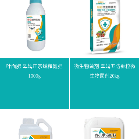
叶面肥-翠姆正宗缓释氮肥
微生物菌剂-翠姆五防颗粒微
1000g
生物菌剂20kg
...
...
【通用名称】脲甲醛缓释
【通用名称】微生物菌剂
氮肥【产品形态】水剂
【产品剂型】颗粒【产品