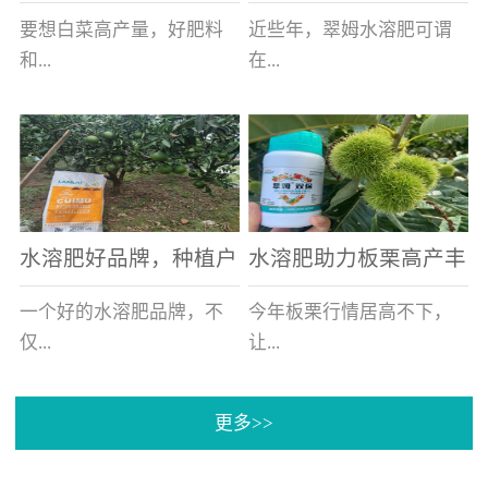
白菜增产不是问题
的好帮手
要想白菜高产量，好肥料
近些年，翠姆水溶肥可谓
和...
在...
好的技术管理缺一不可，
河北草莓区域话题不减，
相信广大白菜种植户们都
不但在草莓上表现效果明
深有体会。今天就一起来
显，使用的种植户更是越
看看，什么样的水溶肥可
来越多。今天，借此机
水溶肥好品牌，种植户
水溶肥助力板栗高产丰
以让你的...
会，一起来...
纷纷为“翠姆“点赞
产
一个好的水溶肥品牌，不
今年板栗行情居高不下，
仅...
让...
更多>>
帮助作物增产增收，更要
许多板栗种植户都获得了
让种植户信赖和认可，这
不小的收获。有这样一个