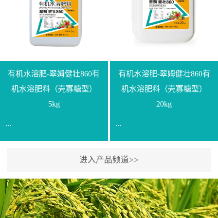
【产品规格】1000g【技术
规格】20kg【技术指标】
指标】N≥330g/L【企业标
有效活菌数≥10.0亿/克【增
准】Q/LML O01-2022【使
效物质】有机质≥40%;小分
用方法】1、飞防：每亩
子有机碳≥23%;壳寡糖
500-700克，根据水量添加
≥10PPM【使用方法】1、
复配其他农药、肥料并提
底肥：亩用本品40kg-
有机水溶肥-翠姆健壮860有
有机水溶肥-翠姆健壮860有
高药效，间隔2-3周，可连
100kg可替代有机肥，配合
机水溶肥料（壳寡糖型）
机水溶肥料（壳寡糖型）
续使用2-3次。2、苗期：
复合肥做底肥使用。2、追
5kg
20kg
移栽前三天，15倍-30倍稀
肥：亩用本品10kg-20kg，
...
...
释均匀喷施苗床;移栽前一
与复合肥、水溶肥或细土
天，用同样方法再喷施一
混均后沟施、穴施、撒施
次。移栽前使用，储存在
均可。3、沟施穴施:幼树
进入产品频道>>
【通用名称】有机水溶肥
【通用名称】有机水溶肥
苗株体内，移栽后，逐步
环状沟施，每棵用150-
料【产品剂型】水剂【产
料【产品剂型】水剂【产
释放并快速补充营养。3、
200g，成年树放射状沟
品规格】5kg、20kg【技术
品规格】5kg、20kg【技术
作为补氮肥使用：30-100
施，每棵用0.5kg-1kg，可
指标】有机质≥200g/L、
指标】有机质≥200g/L、
倍喷施，在开花前期、幼
拌肥施，也可拌土施。4、