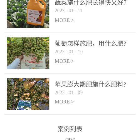
施、滴灌2.5-5kg/亩/次配
施、滴灌2.5-5kg/亩/次配
蔬菜施什么肥长得快又好？
合大量元素水溶肥一起使
合大量元素水溶肥一起使
2023
-
01
-
11
用，促使果实膨大，果肉
用，促使果实膨大，果肉
MORE >
饱满，品质好，果、枝健
饱满，品质好，果、枝健
壮。4、果实转色期或生长
壮。4、果实转色期或生长
葡萄怎样施肥，用什么肥?
后期∶冲施、滴灌2.5-5kg/
后期∶冲施、滴灌2.5-5kg/
2023
-
01
-
10
亩/次配合大量元素水溶肥
亩/次配合大量元素水溶肥
MORE >
一起使用，果实转色均
一起使用，果实转色均
匀，口感好，糖度提高，
匀，口感好，糖度提高，
预防枝叶早衰。5、叶面喷
预防枝叶早衰。5、叶面喷
苹果膨大期肥施什么肥料?
施︰浓度800-1500倍（1-
施︰浓度800-1500倍（1-
2023
-
01
-
09
6kg/公顷，间隔10-14天一
6kg/公顷，间隔10-14天一
MORE >
次，喷1-3次。
次，喷1-3次。
案例列表
case