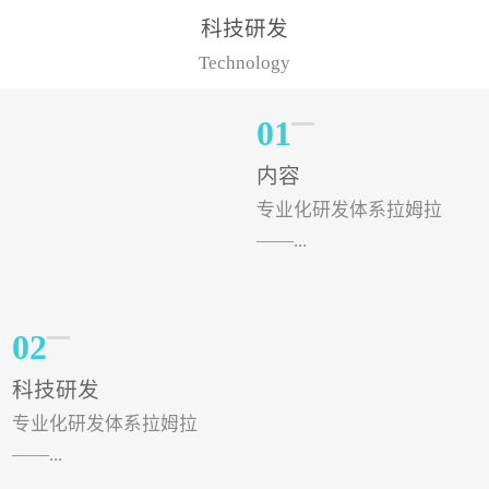
样的水溶肥品牌才更具有
典型案例，在河北地区，
科技研发
实力。今天要讲的水溶肥
有位王大姐今年使用一款
Technology
品牌，是...
非常火爆...
01
内容
专业化研发体系拉姆拉
——...
专注特种肥料研发和生
02
产，制定了“两个中心六个
科技研发
分中心”的科研开发系统，
专业化研发体系拉姆拉
拉姆拉特种肥料技术中心
——...
（特种...