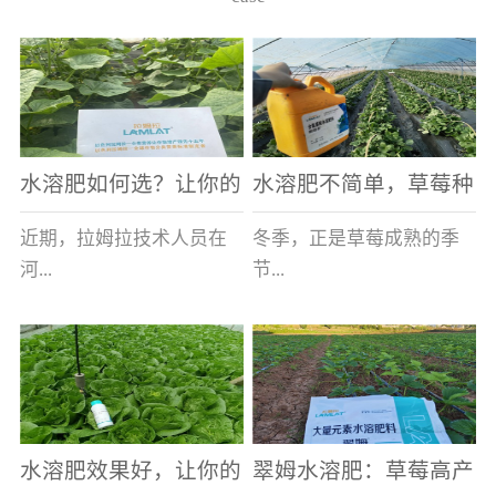
水溶肥如何选？让你的
水溶肥不简单，草莓种
老棚土好产量高
植户指名要使用
近期，拉姆拉技术人员在
冬季，正是草莓成熟的季
河...
节...
南走访时，发现当地许多
，也是山东窦大哥开心的
蔬菜产区，老棚数量占多
时刻，从一大早接到收购
数，连年的重茬、土壤板
商的电话，就开始在草莓
结等原因，导致土壤差，
大棚里忙碌。为什么窦大
水溶肥效果好，让你的
翠姆水溶肥：草莓高产
作物根系...
哥家的草...