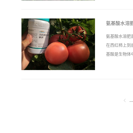
施肥，都是使
是也在地里铺
氨基酸水溶
在使用伯示麦
氨基酸水溶肥
量不算大，但
在西红柿上到
时浓绿，当我
基酸是生物体
果真的很不错
知识还未讲解到
做为载体，里
就可以被吸收
态氮需要先转
...
多种重金属元
喜爱。 西红
增收效果非常的