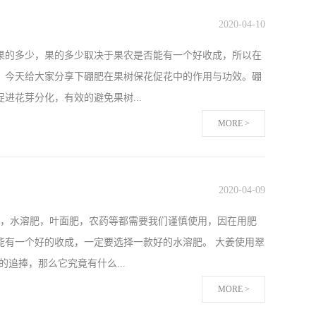
直都是传统的复合肥料，西红柿苗不仅成活率很低，长势差，土
2020
-
04
-
10
了拉姆拉微生物菌剂+根碧多后，死苗烂棵的现象没有了，长
果的多少，果的多少取决于果农是否能有一个好收成，所以在
7天上市，最主要的也是自己的收益提高了很多，张大哥表示
，今天给大家分享下硼肥在果树保花促花中的作用与功效。硼
微生物菌剂西红柿是我们大家生活中不可缺少的蔬菜，品质，外
花芽分化，有效的避免果树...
提高收益。以上就是我给大家带来的分享，希望能给大家带来
MORE >
作用，如果果树缺硼未能及时补充的话，后期果实品质也会受
当容易产生硼中毒现象，所以在选择硼肥时一定要选择安全性
2020
-
04
-
09
用，有次去果园看到他用的翠姆硼肥，但是就简单了解了一
肥，水溶肥，叶面肥，农药等都需要我们谨慎使用，因在用肥
系数非常高，即使稀释倍数大一些也不会出现硼中毒的现象，最
能有一个好的收成，一定要选择一款好的水溶肥。 大姜使用翠
头疼，自从喷施翠姆硼肥后，果树花蕾都非常多，畸形花基本
追捧，那么它究竟有什么...
都会喷施翠姆硼肥。柑橘使用拉姆拉翠姆硼肥在这也给各位果
MORE >