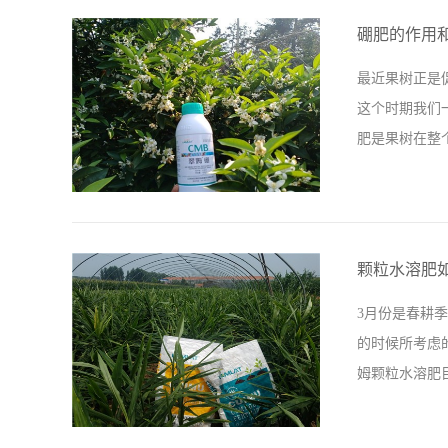
如何施用。 
硼肥的作用
壤板结更是很
最近果树正是
势相当不错，
这个时期我们
对拉姆拉产品
肥是果树在整
观都极为重要
一些帮助，如果
出现“蕾而不
到很大影响。
颗粒水溶肥
非常高的硼肥
3月份是春耕
下，硼肥的比
的时候所考虑
主要的是他的
姆颗粒水溶肥
上没有，听后
农朋友们推荐这