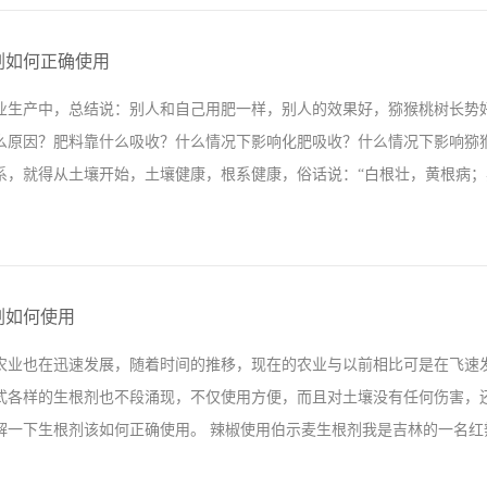
又如何在大姜上使用，接下来我们就一起探究一下。大姜在幼苗期植株生
在底肥时大家使用翠姆平衡颗粒水溶肥，出芽期可以使用翠姆根碧多来促
剂如何正确使用
翠姆平衡颗粒水溶肥进行沟施，再加上一些平衡水溶肥+高钾水溶肥冲施
业生产中，总结说：别人和自己用肥一样，别人的效果好，猕猴桃树长势
姜使用翠姆颗粒水溶肥上述就是颗粒水溶肥在大姜上的使用方法，仅供参
么原因？肥料靠什么吸收？什么情况下影响化肥吸收？什么情况下影响猕
肥时做个参考，可能姜农会更倾向于大化肥，但是大化肥目前在市场上零
，就得从土壤开始，土壤健康，根系健康，俗话说：“白根壮，黄根病；黑根
大姜的种类虽多，像红芽姜，白姜，黄姜，嫩姜，老姜，沙姜，南姜等等
溶肥在烟台拉姆拉进出口...
生物菌剂我们在农业生产中影响根系生长的原因有药害和肥害，很多人不
用多少，自己也跟着用多少，这样时间长了就成了肥害，肥料不但没有起
剂如何使用
猴桃树的根系，根据作物根系情况选择施肥量。生根，养根，护根，推荐
农业也在迅速发展，随着时间的推移，现在的农业与以前相比可是在飞速
用的伯示麦生根剂，在没有使用前，和邻家的猕猴桃树一样，叶片泛黄，
式各样的生根剂也不段涌现，不仅使用方便，而且对土壤没有任何伤害，
又绿，结的桃子也是又大又多，看到今年这么好的猕猴桃，张师傅对于效
解一下生根剂该如何正确使用。 辣椒使用伯示麦生根剂我是吉林的一名红辣
用伯示麦生根剂和市场上普通复合肥做对比试验，虽然说使用普通的复合
傅笑了起来说使用了伯示麦...