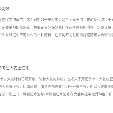
西红柿使用翠姆微生物菌剂湖南衡阳张大哥种植的西红柿，之前使用的一
和功效
严重，病虫害又多，导致西红柿后期果个偏小，转色不均匀，但自从使用
促花保花的季节，这个时期对于果树来说是至关重要的，花的多少取决于
土壤疏松，西红柿转色也比较早，果个均匀，要比其他农户的西红柿提早
一定要重视促花保花，想要花促好保好我们在选择硼肥的时候一定要谨慎
效果还是挺满意的，日后也会继续使用拉姆拉产品的。 西红柿使用翠姆
个生长过程中不可缺少的一种肥料，在果树开花时期喷施硼肥可以有效的促进
，所以我们用肥也要选择一款安全系数比较高的产品，即能保证品质又能
大家想进一步的...
花，花而不实”的现象，还能增强作物的抗旱，抗病能力和促进作物早熟的
柑橘使用拉姆拉翠姆硼肥现在市场上硼肥大部分都是以硼砂为主，使用不
如何在大姜上使用
，我现在手里操作了一款翠姆硼肥，效果非常不错，身边的朋友也一直在
季节，大姜种植已经开始，随着大姜的种植，也进入了用肥季节，大姜底
重是1:1.38，比市场上普通硼肥比重要重一些，朋友说翠姆硼肥的安全
的因素有很多，比如价格，质量等都需要我们一一去考察，所以大姜能不
果树之前开花很少，雨水多的时候畸形花还很多，每年一到保花季节都很
目前市场上有一种颗粒水溶肥-翠姆颗粒水溶肥在大姜种植中很受种植户们的
我也拿了些产品回去使用，效果确实非常好，每年果树促花保花的季节我
款翠姆硼肥，安全系数高，促花保花效果...