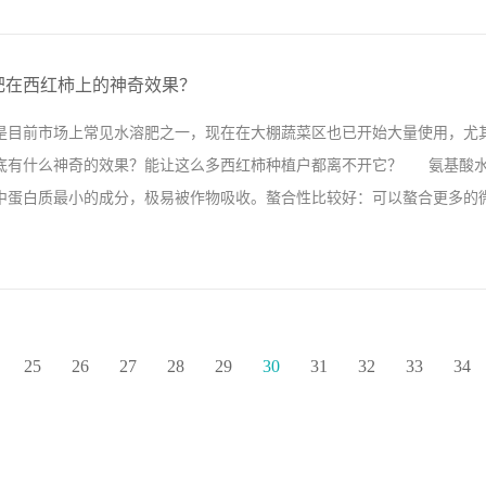
用一些市场上常见的复合肥料做底肥，后期也不怎么追肥，偶尔会叶面喷
上滴灌设备，开始找一些滴灌肥去使用，对于滴灌肥自己也是什么也不懂
肥在西红柿上的神奇效果？
生根剂，看了产品效果很不错，就向厂家订了半吨货，等到辣椒苗移栽完的
是目前市场上常见水溶肥之一，现在在大棚蔬菜区也已开始大量使用，尤
效果非常明显，使用伯示麦生根剂的地块，辣椒须根明显增多，而且仔细
底有什么神奇的效果？能让这么多西红柿种植户都离不开它？ 氨基酸水
滴灌了第二次后，辣椒根系发达，茎秆粗壮，整体长势都要比使用前的辣
中蛋白质最小的成分，极易被作物吸收。螯合性比较好：可以螯合更多的微量
，使用量不多，但效果确实好的，只有自己亲身体验过才知道，产品值得
位，大家可百度搜索拉...
面可以添加多外中微量元素，比如钙镁锌铜锰铁等。氨基酸可分为左旋氨
利用，右旋氨基酸是需要先转化成左旋氨基酸才能被吸收利用（就像氮肥
化成硝态氮才能被吸收利用是一样的道理）。氨基酸水溶肥西红柿上使用
25
26
27
28
29
30
31
32
33
34
素，减轻其毒副作用，降低肥害，并且对硝酸盐也有一定的抑制作用，提
柿使用翠姆氨基酸叶面肥在琳琅满目的肥料市场，一款名为翠姆氨基酸水
显著，并且性能稳定，果品好，卖价高，产投比分超过50：1，回购率高达