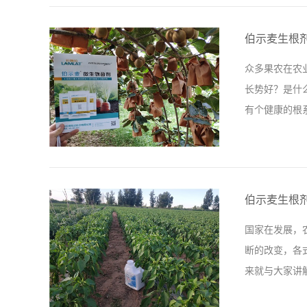
吸引人之处，
心呵护，大姜
伯示麦生根
小培土时期用
众多果农在农
行冲施。 大
长势好？是什
们在给大姜施
有个健康的根系
的发展趋势，
用。翠姆颗粒水
姆拉伯示麦微
化肥，每亩地
伯示麦生根
根看看自己猕
国家在发展，
到今年一直使
断的改变，各
了，叶片又厚
来就与大家讲
自己的果园使
比效果时，魏师