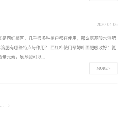
施一些叶面肥，但随着很多身边朋友们都使用了滴灌设施，于
，就询问身边的朋友是如何选择滴灌肥的，了解到他们一直都
2020
-
04
-
06
时候，我第一次2亩地滴灌了一桶5公斤的伯示麦生根剂，用
其是西红柿区，几乎很多种植户都在使用，那么氨基酸水溶肥
观察还能看出来土壤也比以前疏松了许多，叶子也要比为使用
溶肥有哪些特点与作用？ 西红柿使用翠姆叶面肥吸收好：氨
椒苗好。 辣椒使用伯示麦生根剂伯示麦生根剂在辣椒上使用效
元素，氨基酸可以...
信赖，以上就是我一个辣椒种植户的分享，还用更多产品专业
MORE >
基酸和右旋氨基酸两种类型，左旋氨基酸不需要被转化，直接
中的硝态氮和铵态氮一样，硝态氮是可以直接被吸收利用，铵
，在提供蛋白质的同时，还能提供养分和能量。氨基酸能钝化
...
高西红柿对干旱、高温、盐胁迫等耐受能力，所以倍受种植户
溶肥特别受西红柿种植户们的喜爱，用户们都反馈这款肥料增产
90%以上。在云南红河州，有很多西红柿种...