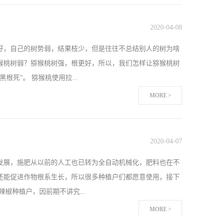
长缓慢，幼苗对肥料中的氮磷钾吸收也很小，这个时期需要精
进根系生长，近三股叉期使用翠姆高磷颗粒水溶肥进行冲施，
2020
-
04
-
08
一遍。大培土用高钾颗粒水溶肥进行沟施和高钾颗粒水溶肥进
好，自己的树势弱，结果枝少，但是往往不总结别人的树为啥
考，大姜在河北，山东等地区种植面积都挺大，也希望姜农朋友
猴桃树弱？猕猴桃树强，根更好，所以，我们怎样让猕猴桃树
增长，而且几乎是负增长，所以我们也看到了水溶肥在市场上
死”。 猕猴桃使用拉...
。但是颗粒水溶肥是不挑品种的，所有品种的大姜都可以使
MORE >
看自己猕猴桃树的根系，只听邻居猕猴桃树长的好，都用什么
到好的作用，还对根系造成了伤害，所以在施肥前，可以先刨
2020
-
04
-
07
大家使用伯示麦生根剂＋伯示麦微生物菌剂。陕西张师傅去年
发展，施肥从以前的人工也已转为全自动机械化，肥料也在不
树势弱，使用伯示麦生根剂+微生物菌剂后，树势不仅变好
还能促进作物根系生长，所以很多种植户们都愿意使用，接下
果也非常的满意。 猕猴桃使用拉姆拉伯示麦生根剂魏师傅在他
椒种植户，因前期不讲究...
肥要比使用伯示麦生根剂少花了3０块钱，但当被问到实验对
MORE >