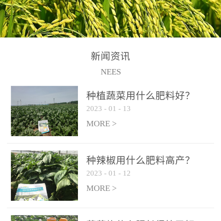
N+K2O70g/L、PH:6.5-
N+K2O70g/L、PH:6.5-
果期及采摘后各施一次，
拌苗床土：每平方米苗床
8.5、水不溶物≤50g/L【执
8.5、水不溶物≤50g/L【执
间隔2-3周喷施一次。4、
土用本品1kg-2kg与苗床土
行标准】NY/T3831-
行标准】NY/T3831-
作为叶面肥喷施使用：稀
混匀后播种。5、园林盆
2011【登记证号】农肥
2011【登记证号】农肥
释300-800倍液，间隔2-3
栽、花卉草坪：每公斤盆
(2019)准字15306号【使用
(2019)准字15306号【使用
新闻资讯
周喷施一次。5、冲施及滴
土用本品30g-50g追肥或作
方法】适合于基施、追
方法】适合于基施、追
NEES
灌：亩用量2-3公斤，冲施
底肥。
施、冲施、叶面喷施，滴
施、冲施、叶面喷施，滴
进水75%后再进肥效果更
种植蔬菜用什么肥料好？
灌及无土栽培和营养液的
灌及无土栽培和营养液的
佳。
2023
-
01
-
13
配方施肥。1、苗期冲施、
配方施肥。1、苗期冲施、
MORE >
滴灌:3-5kg/亩/次(45-75kg/
滴灌:3-5kg/亩/次(45-75kg/
公顷/次)。2、花前花后或
公顷/次)。2、花前花后或
生长前期︰冲施、滴灌2.5-
生长前期︰冲施、滴灌2.5-
种辣椒用什么肥料高产？
5kg/亩/次配合大量元素水
5kg/亩/次配合大量元素水
2023
-
01
-
12
溶肥一起使用，花芽、花
溶肥一起使用，花芽、花
MORE >
苞饱满，座果率高。3、幼
苞饱满，座果率高。3、幼
果膨大期或生长中期︰冲
果膨大期或生长中期︰冲