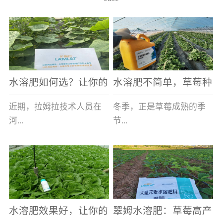
水溶肥如何选？让你的
水溶肥不简单，草莓种
老棚土好产量高
植户指名要使用
近期，拉姆拉技术人员在
冬季，正是草莓成熟的季
河...
节...
南走访时，发现当地许多
，也是山东窦大哥开心的
蔬菜产区，老棚数量占多
时刻，从一大早接到收购
数，连年的重茬、土壤板
商的电话，就开始在草莓
结等原因，导致土壤差，
大棚里忙碌。为什么窦大
水溶肥效果好，让你的
翠姆水溶肥：草莓高产
作物根系...
哥家的草...