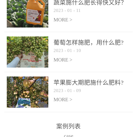
施、滴灌2.5-5kg/亩/次配
施、滴灌2.5-5kg/亩/次配
蔬菜施什么肥长得快又好？
合大量元素水溶肥一起使
合大量元素水溶肥一起使
2023
-
01
-
11
用，促使果实膨大，果肉
用，促使果实膨大，果肉
MORE >
饱满，品质好，果、枝健
饱满，品质好，果、枝健
壮。4、果实转色期或生长
壮。4、果实转色期或生长
葡萄怎样施肥，用什么肥?
后期∶冲施、滴灌2.5-5kg/
后期∶冲施、滴灌2.5-5kg/
2023
-
01
-
10
亩/次配合大量元素水溶肥
亩/次配合大量元素水溶肥
MORE >
一起使用，果实转色均
一起使用，果实转色均
匀，口感好，糖度提高，
匀，口感好，糖度提高，
预防枝叶早衰。5、叶面喷
预防枝叶早衰。5、叶面喷
苹果膨大期肥施什么肥料?
施︰浓度800-1500倍（1-
施︰浓度800-1500倍（1-
2023
-
01
-
09
6kg/公顷，间隔10-14天一
6kg/公顷，间隔10-14天一
MORE >
次，喷1-3次。
次，喷1-3次。
案例列表
case