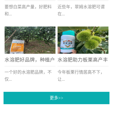
白菜增产不是问题
的好帮手
要想白菜高产量，好肥料
近些年，翠姆水溶肥可谓
和...
在...
好的技术管理缺一不可，
河北草莓区域话题不减，
相信广大白菜种植户们都
不但在草莓上表现效果明
深有体会。今天就一起来
显，使用的种植户更是越
看看，什么样的水溶肥可
来越多。今天，借此机
水溶肥好品牌，种植户
水溶肥助力板栗高产丰
以让你的...
会，一起来...
纷纷为“翠姆“点赞
产
一个好的水溶肥品牌，不
今年板栗行情居高不下，
仅...
让...
更多>>
帮助作物增产增收，更要
许多板栗种植户都获得了
让种植户信赖和认可，这
不小的收获。有这样一个