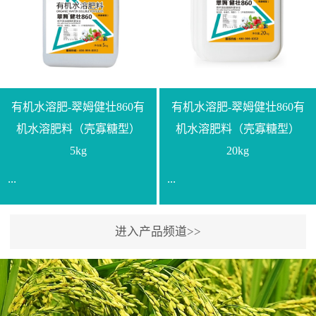
【产品规格】1000g【技术
规格】20kg【技术指标】
指标】N≥330g/L【企业标
有效活菌数≥10.0亿/克【增
准】Q/LML O01-2022【使
效物质】有机质≥40%;小分
用方法】1、飞防：每亩
子有机碳≥23%;壳寡糖
500-700克，根据水量添加
≥10PPM【使用方法】1、
复配其他农药、肥料并提
底肥：亩用本品40kg-
有机水溶肥-翠姆健壮860有
有机水溶肥-翠姆健壮860有
高药效，间隔2-3周，可连
100kg可替代有机肥，配合
机水溶肥料（壳寡糖型）
机水溶肥料（壳寡糖型）
续使用2-3次。2、苗期：
复合肥做底肥使用。2、追
5kg
20kg
移栽前三天，15倍-30倍稀
肥：亩用本品10kg-20kg，
...
...
释均匀喷施苗床;移栽前一
与复合肥、水溶肥或细土
天，用同样方法再喷施一
混均后沟施、穴施、撒施
次。移栽前使用，储存在
均可。3、沟施穴施:幼树
进入产品频道>>
【通用名称】有机水溶肥
【通用名称】有机水溶肥
苗株体内，移栽后，逐步
环状沟施，每棵用150-
料【产品剂型】水剂【产
料【产品剂型】水剂【产
释放并快速补充营养。3、
200g，成年树放射状沟
品规格】5kg、20kg【技术
品规格】5kg、20kg【技术
作为补氮肥使用：30-100
施，每棵用0.5kg-1kg，可
指标】有机质≥200g/L、
指标】有机质≥200g/L、
倍喷施，在开花前期、幼
拌肥施，也可拌土施。4、