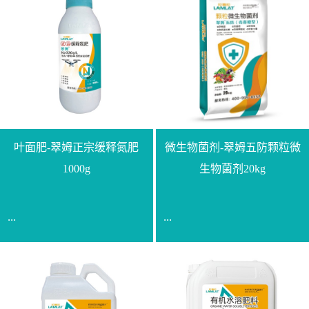
叶面肥-翠姆正宗缓释氮肥
微生物菌剂-翠姆五防颗粒微
1000g
生物菌剂20kg
...
...
【通用名称】脲甲醛缓释
【通用名称】微生物菌剂
氮肥【产品形态】水剂
【产品剂型】颗粒【产品