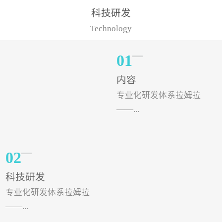
样的水溶肥品牌才更具有
典型案例，在河北地区，
科技研发
实力。今天要讲的水溶肥
有位王大姐今年使用一款
Technology
品牌，是...
非常火爆...
01
内容
专业化研发体系拉姆拉
——...
专注特种肥料研发和生
02
产，制定了“两个中心六个
科技研发
分中心”的科研开发系统，
专业化研发体系拉姆拉
拉姆拉特种肥料技术中心
——...
（特种...