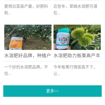
白菜增产不是问题
的好帮手
要想白菜高产量，好肥料
近些年，翠姆水溶肥可谓
和...
在...
好的技术管理缺一不可，
河北草莓区域话题不减，
相信广大白菜种植户们都
不但在草莓上表现效果明
深有体会。今天就一起来
显，使用的种植户更是越
看看，什么样的水溶肥可
来越多。今天，借此机
水溶肥好品牌，种植户
水溶肥助力板栗高产丰
以让你的...
会，一起来...
纷纷为“翠姆“点赞
产
一个好的水溶肥品牌，不
今年板栗行情居高不下，
仅...
让...
更多>>
帮助作物增产增收，更要
许多板栗种植户都获得了
让种植户信赖和认可，这
不小的收获。有这样一个