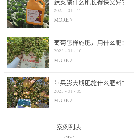
施、滴灌2.5-5kg/亩/次配
施、滴灌2.5-5kg/亩/次配
蔬菜施什么肥长得快又好？
合大量元素水溶肥一起使
合大量元素水溶肥一起使
2023
-
01
-
11
用，促使果实膨大，果肉
用，促使果实膨大，果肉
MORE >
饱满，品质好，果、枝健
饱满，品质好，果、枝健
壮。4、果实转色期或生长
壮。4、果实转色期或生长
葡萄怎样施肥，用什么肥?
后期∶冲施、滴灌2.5-5kg/
后期∶冲施、滴灌2.5-5kg/
2023
-
01
-
10
亩/次配合大量元素水溶肥
亩/次配合大量元素水溶肥
MORE >
一起使用，果实转色均
一起使用，果实转色均
匀，口感好，糖度提高，
匀，口感好，糖度提高，
预防枝叶早衰。5、叶面喷
预防枝叶早衰。5、叶面喷
苹果膨大期肥施什么肥料?
施︰浓度800-1500倍（1-
施︰浓度800-1500倍（1-
2023
-
01
-
09
6kg/公顷，间隔10-14天一
6kg/公顷，间隔10-14天一
MORE >
次，喷1-3次。
次，喷1-3次。
案例列表
case