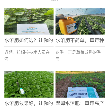
水溶肥如何选？让你的
水溶肥不简单，草莓种
老棚土好产量高
植户指名要使用
近期，拉姆拉技术人员在
冬季，正是草莓成熟的季
河...
节...
南走访时，发现当地许多
，也是山东窦大哥开心的
蔬菜产区，老棚数量占多
时刻，从一大早接到收购
数，连年的重茬、土壤板
商的电话，就开始在草莓
结等原因，导致土壤差，
大棚里忙碌。为什么窦大
水溶肥效果好，让你的
翠姆水溶肥：草莓高产
作物根系...
哥家的草...