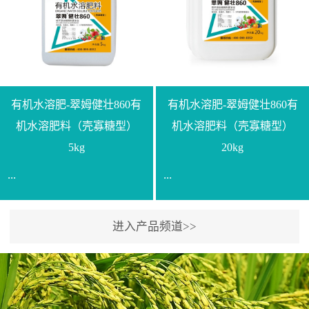
【产品规格】1000g【技术
规格】20kg【技术指标】
指标】N≥330g/L【企业标
有效活菌数≥10.0亿/克【增
准】Q/LML O01-2022【使
效物质】有机质≥40%;小分
用方法】1、飞防：每亩
子有机碳≥23%;壳寡糖
500-700克，根据水量添加
≥10PPM【使用方法】1、
复配其他农药、肥料并提
底肥：亩用本品40kg-
有机水溶肥-翠姆健壮860有
有机水溶肥-翠姆健壮860有
高药效，间隔2-3周，可连
100kg可替代有机肥，配合
机水溶肥料（壳寡糖型）
机水溶肥料（壳寡糖型）
续使用2-3次。2、苗期：
复合肥做底肥使用。2、追
5kg
20kg
移栽前三天，15倍-30倍稀
肥：亩用本品10kg-20kg，
...
...
释均匀喷施苗床;移栽前一
与复合肥、水溶肥或细土
天，用同样方法再喷施一
混均后沟施、穴施、撒施
次。移栽前使用，储存在
均可。3、沟施穴施:幼树
进入产品频道>>
【通用名称】有机水溶肥
【通用名称】有机水溶肥
苗株体内，移栽后，逐步
环状沟施，每棵用150-
料【产品剂型】水剂【产
料【产品剂型】水剂【产
释放并快速补充营养。3、
200g，成年树放射状沟
品规格】5kg、20kg【技术
品规格】5kg、20kg【技术
作为补氮肥使用：30-100
施，每棵用0.5kg-1kg，可
指标】有机质≥200g/L、
指标】有机质≥200g/L、
倍喷施，在开花前期、幼
拌肥施，也可拌土施。4、