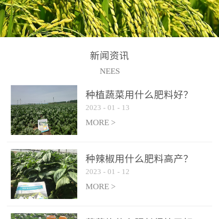
N+K2O70g/L、PH:6.5-
N+K2O70g/L、PH:6.5-
果期及采摘后各施一次，
拌苗床土：每平方米苗床
8.5、水不溶物≤50g/L【执
8.5、水不溶物≤50g/L【执
间隔2-3周喷施一次。4、
土用本品1kg-2kg与苗床土
行标准】NY/T3831-
行标准】NY/T3831-
作为叶面肥喷施使用：稀
混匀后播种。5、园林盆
2011【登记证号】农肥
2011【登记证号】农肥
释300-800倍液，间隔2-3
栽、花卉草坪：每公斤盆
(2019)准字15306号【使用
(2019)准字15306号【使用
新闻资讯
周喷施一次。5、冲施及滴
土用本品30g-50g追肥或作
方法】适合于基施、追
方法】适合于基施、追
NEES
灌：亩用量2-3公斤，冲施
底肥。
施、冲施、叶面喷施，滴
施、冲施、叶面喷施，滴
进水75%后再进肥效果更
种植蔬菜用什么肥料好？
灌及无土栽培和营养液的
灌及无土栽培和营养液的
佳。
2023
-
01
-
13
配方施肥。1、苗期冲施、
配方施肥。1、苗期冲施、
MORE >
滴灌:3-5kg/亩/次(45-75kg/
滴灌:3-5kg/亩/次(45-75kg/
公顷/次)。2、花前花后或
公顷/次)。2、花前花后或
生长前期︰冲施、滴灌2.5-
生长前期︰冲施、滴灌2.5-
种辣椒用什么肥料高产？
5kg/亩/次配合大量元素水
5kg/亩/次配合大量元素水
2023
-
01
-
12
溶肥一起使用，花芽、花
溶肥一起使用，花芽、花
MORE >
苞饱满，座果率高。3、幼
苞饱满，座果率高。3、幼
果膨大期或生长中期︰冲
果膨大期或生长中期︰冲