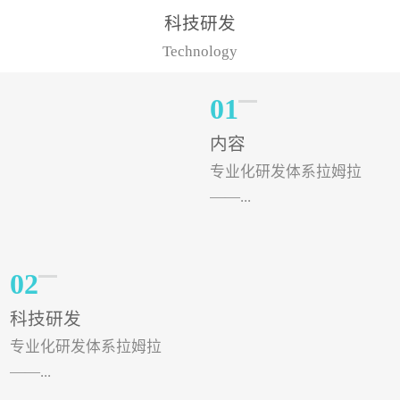
样的水溶肥品牌才更具有
典型案例，在河北地区，
科技研发
实力。今天要讲的水溶肥
有位王大姐今年使用一款
Technology
品牌，是...
非常火爆...
01
内容
专业化研发体系拉姆拉
——...
专注特种肥料研发和生
02
产，制定了“两个中心六个
科技研发
分中心”的科研开发系统，
专业化研发体系拉姆拉
拉姆拉特种肥料技术中心
——...
（特种...