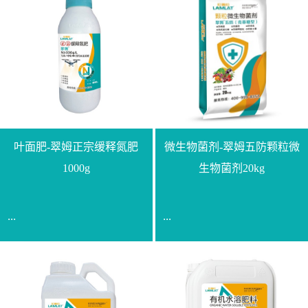
叶面肥-翠姆正宗缓释氮肥
微生物菌剂-翠姆五防颗粒微
1000g
生物菌剂20kg
...
...
【通用名称】脲甲醛缓释
【通用名称】微生物菌剂
氮肥【产品形态】水剂
【产品剂型】颗粒【产品