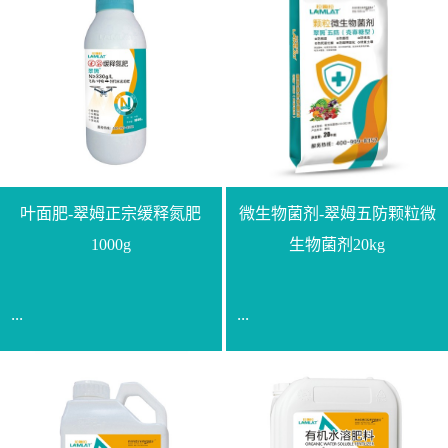
叶面肥-翠姆正宗缓释氮肥
微生物菌剂-翠姆五防颗粒微
1000g
生物菌剂20kg
...
...
【通用名称】脲甲醛缓释
【通用名称】微生物菌剂
氮肥【产品形态】水剂
【产品剂型】颗粒【产品