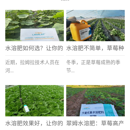
水溶肥如何选？让你的
水溶肥不简单，草莓种
老棚土好产量高
植户指名要使用
近期，拉姆拉技术人员在
冬季，正是草莓成熟的季
河...
节...
南走访时，发现当地许多
，也是山东窦大哥开心的
蔬菜产区，老棚数量占多
时刻，从一大早接到收购
数，连年的重茬、土壤板
商的电话，就开始在草莓
结等原因，导致土壤差，
大棚里忙碌。为什么窦大
水溶肥效果好，让你的
翠姆水溶肥：草莓高产
作物根系...
哥家的草...