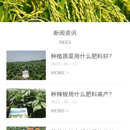
N+K2O70g/L、PH:6.5-
N+K2O70g/L、PH:6.5-
果期及采摘后各施一次，
拌苗床土：每平方米苗床
8.5、水不溶物≤50g/L【执
8.5、水不溶物≤50g/L【执
间隔2-3周喷施一次。4、
土用本品1kg-2kg与苗床土
行标准】NY/T3831-
行标准】NY/T3831-
作为叶面肥喷施使用：稀
混匀后播种。5、园林盆
2011【登记证号】农肥
2011【登记证号】农肥
释300-800倍液，间隔2-3
栽、花卉草坪：每公斤盆
(2019)准字15306号【使用
(2019)准字15306号【使用
新闻资讯
周喷施一次。5、冲施及滴
土用本品30g-50g追肥或作
方法】适合于基施、追
方法】适合于基施、追
NEES
灌：亩用量2-3公斤，冲施
底肥。
施、冲施、叶面喷施，滴
施、冲施、叶面喷施，滴
进水75%后再进肥效果更
种植蔬菜用什么肥料好？
灌及无土栽培和营养液的
灌及无土栽培和营养液的
佳。
2023
-
01
-
13
配方施肥。1、苗期冲施、
配方施肥。1、苗期冲施、
MORE >
滴灌:3-5kg/亩/次(45-75kg/
滴灌:3-5kg/亩/次(45-75kg/
公顷/次)。2、花前花后或
公顷/次)。2、花前花后或
生长前期︰冲施、滴灌2.5-
生长前期︰冲施、滴灌2.5-
种辣椒用什么肥料高产？
5kg/亩/次配合大量元素水
5kg/亩/次配合大量元素水
2023
-
01
-
12
溶肥一起使用，花芽、花
溶肥一起使用，花芽、花
MORE >
苞饱满，座果率高。3、幼
苞饱满，座果率高。3、幼
果膨大期或生长中期︰冲
果膨大期或生长中期︰冲