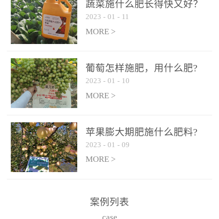
施、滴灌2.5-5kg/亩/次配
施、滴灌2.5-5kg/亩/次配
蔬菜施什么肥长得快又好？
合大量元素水溶肥一起使
合大量元素水溶肥一起使
2023
-
01
-
11
用，促使果实膨大，果肉
用，促使果实膨大，果肉
MORE >
饱满，品质好，果、枝健
饱满，品质好，果、枝健
壮。4、果实转色期或生长
壮。4、果实转色期或生长
葡萄怎样施肥，用什么肥?
后期∶冲施、滴灌2.5-5kg/
后期∶冲施、滴灌2.5-5kg/
2023
-
01
-
10
亩/次配合大量元素水溶肥
亩/次配合大量元素水溶肥
MORE >
一起使用，果实转色均
一起使用，果实转色均
匀，口感好，糖度提高，
匀，口感好，糖度提高，
预防枝叶早衰。5、叶面喷
预防枝叶早衰。5、叶面喷
苹果膨大期肥施什么肥料?
施︰浓度800-1500倍（1-
施︰浓度800-1500倍（1-
2023
-
01
-
09
6kg/公顷，间隔10-14天一
6kg/公顷，间隔10-14天一
MORE >
次，喷1-3次。
次，喷1-3次。
案例列表
case