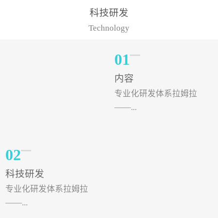
样的水溶肥品牌才更具有
典型案例，在河北地区，
科技研发
实力。今天要讲的水溶肥
有位王大姐今年使用一款
Technology
品牌，是...
非常火爆...
01
内容
专业化研发体系拉姆拉
——...
专注特种肥料研发和生
02
产，制定了“两个中心六个
科技研发
分中心”的科研开发系统，
专业化研发体系拉姆拉
拉姆拉特种肥料技术中心
——...
（特种...