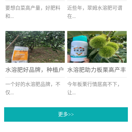
白菜增产不是问题
的好帮手
要想白菜高产量，好肥料
近些年，翠姆水溶肥可谓
和...
在...
好的技术管理缺一不可，
河北草莓区域话题不减，
相信广大白菜种植户们都
不但在草莓上表现效果明
深有体会。今天就一起来
显，使用的种植户更是越
看看，什么样的水溶肥可
来越多。今天，借此机
水溶肥好品牌，种植户
水溶肥助力板栗高产丰
以让你的...
会，一起来...
纷纷为“翠姆“点赞
产
一个好的水溶肥品牌，不
今年板栗行情居高不下，
仅...
让...
更多>>
帮助作物增产增收，更要
许多板栗种植户都获得了
让种植户信赖和认可，这
不小的收获。有这样一个