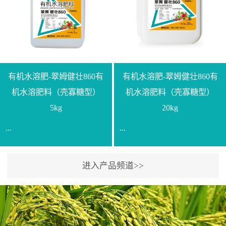
【产品规格】1000g【技术
规格】20kg【技术指标】
指标】N≥330g/L【企业标
有效活菌数≥10.0亿/克【增
准】Q/LML O01-2022【使
效物质】有机质≥40%;小分
用方法】1、飞防：每亩
子有机碳≥23%;壳寡糖
500-700克，根据水量添加
≥10PPM【使用方法】1、
复配其他农药、肥料并提
底肥：亩用本品40kg-
有机水溶肥-翠姆健壮860有
有机水溶肥-翠姆健壮860有
高药效，间隔2-3周，可连
100kg可替代有机肥，配合
机水溶肥料（壳寡糖型）
机水溶肥料（壳寡糖型）
续使用2-3次。2、苗期：
复合肥做底肥使用。2、追
5kg
20kg
移栽前三天，15倍-30倍稀
肥：亩用本品10kg-20kg，
...
...
释均匀喷施苗床;移栽前一
与复合肥、水溶肥或细土
天，用同样方法再喷施一
混均后沟施、穴施、撒施
次。移栽前使用，储存在
均可。3、沟施穴施:幼树
进入产品频道>>
【通用名称】有机水溶肥
【通用名称】有机水溶肥
苗株体内，移栽后，逐步
环状沟施，每棵用150-
料【产品剂型】水剂【产
料【产品剂型】水剂【产
释放并快速补充营养。3、
200g，成年树放射状沟
品规格】5kg、20kg【技术
品规格】5kg、20kg【技术
作为补氮肥使用：30-100
施，每棵用0.5kg-1kg，可
指标】有机质≥200g/L、
指标】有机质≥200g/L、
倍喷施，在开花前期、幼
拌肥施，也可拌土施。4、