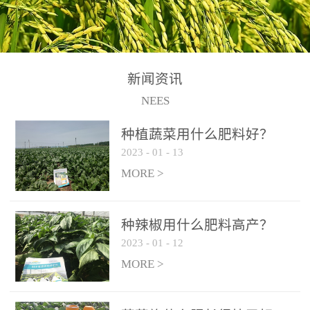
N+K2O70g/L、PH:6.5-
N+K2O70g/L、PH:6.5-
果期及采摘后各施一次，
拌苗床土：每平方米苗床
8.5、水不溶物≤50g/L【执
8.5、水不溶物≤50g/L【执
间隔2-3周喷施一次。4、
土用本品1kg-2kg与苗床土
行标准】NY/T3831-
行标准】NY/T3831-
作为叶面肥喷施使用：稀
混匀后播种。5、园林盆
2011【登记证号】农肥
2011【登记证号】农肥
释300-800倍液，间隔2-3
栽、花卉草坪：每公斤盆
(2019)准字15306号【使用
(2019)准字15306号【使用
新闻资讯
周喷施一次。5、冲施及滴
土用本品30g-50g追肥或作
方法】适合于基施、追
方法】适合于基施、追
NEES
灌：亩用量2-3公斤，冲施
底肥。
施、冲施、叶面喷施，滴
施、冲施、叶面喷施，滴
进水75%后再进肥效果更
种植蔬菜用什么肥料好？
灌及无土栽培和营养液的
灌及无土栽培和营养液的
佳。
2023
-
01
-
13
配方施肥。1、苗期冲施、
配方施肥。1、苗期冲施、
MORE >
滴灌:3-5kg/亩/次(45-75kg/
滴灌:3-5kg/亩/次(45-75kg/
公顷/次)。2、花前花后或
公顷/次)。2、花前花后或
生长前期︰冲施、滴灌2.5-
生长前期︰冲施、滴灌2.5-
种辣椒用什么肥料高产？
5kg/亩/次配合大量元素水
5kg/亩/次配合大量元素水
2023
-
01
-
12
溶肥一起使用，花芽、花
溶肥一起使用，花芽、花
MORE >
苞饱满，座果率高。3、幼
苞饱满，座果率高。3、幼
果膨大期或生长中期︰冲
果膨大期或生长中期︰冲