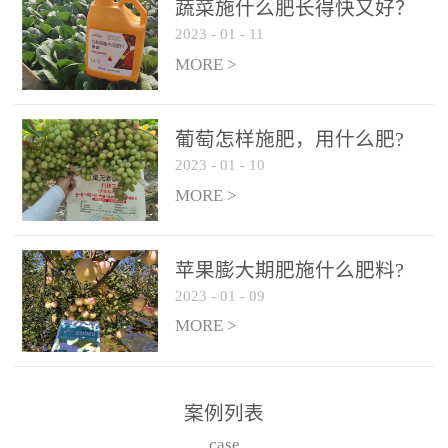
施、滴灌2.5-5kg/亩/次配
施、滴灌2.5-5kg/亩/次配
蔬菜施什么肥长得快又好？
合大量元素水溶肥一起使
合大量元素水溶肥一起使
2023
-
01
-
11
用，促使果实膨大，果肉
用，促使果实膨大，果肉
MORE >
饱满，品质好，果、枝健
饱满，品质好，果、枝健
壮。4、果实转色期或生长
壮。4、果实转色期或生长
葡萄怎样施肥，用什么肥?
后期∶冲施、滴灌2.5-5kg/
后期∶冲施、滴灌2.5-5kg/
2023
-
01
-
10
亩/次配合大量元素水溶肥
亩/次配合大量元素水溶肥
MORE >
一起使用，果实转色均
一起使用，果实转色均
匀，口感好，糖度提高，
匀，口感好，糖度提高，
预防枝叶早衰。5、叶面喷
预防枝叶早衰。5、叶面喷
苹果膨大期肥施什么肥料?
施︰浓度800-1500倍（1-
施︰浓度800-1500倍（1-
2023
-
01
-
09
6kg/公顷，间隔10-14天一
6kg/公顷，间隔10-14天一
MORE >
次，喷1-3次。
次，喷1-3次。
案例列表
case