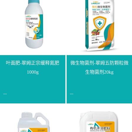
叶面肥-翠姆正宗缓释氮肥
微生物菌剂-翠姆五防颗粒微
1000g
生物菌剂20kg
...
...
【通用名称】脲甲醛缓释
【通用名称】微生物菌剂
氮肥【产品形态】水剂
【产品剂型】颗粒【产品