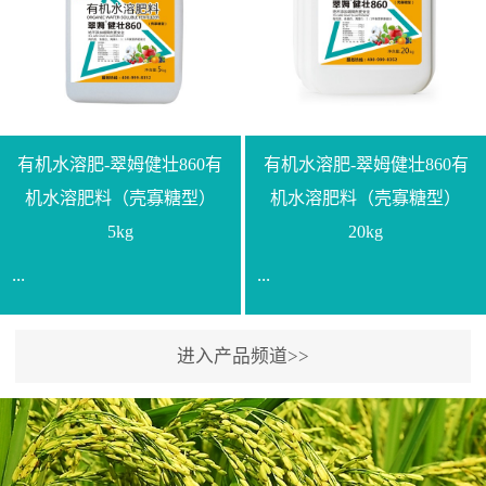
【产品规格】1000g【技术
规格】20kg【技术指标】
指标】N≥330g/L【企业标
有效活菌数≥10.0亿/克【增
准】Q/LML O01-2022【使
效物质】有机质≥40%;小分
用方法】1、飞防：每亩
子有机碳≥23%;壳寡糖
500-700克，根据水量添加
≥10PPM【使用方法】1、
复配其他农药、肥料并提
底肥：亩用本品40kg-
有机水溶肥-翠姆健壮860有
有机水溶肥-翠姆健壮860有
高药效，间隔2-3周，可连
100kg可替代有机肥，配合
机水溶肥料（壳寡糖型）
机水溶肥料（壳寡糖型）
续使用2-3次。2、苗期：
复合肥做底肥使用。2、追
5kg
20kg
移栽前三天，15倍-30倍稀
肥：亩用本品10kg-20kg，
...
...
释均匀喷施苗床;移栽前一
与复合肥、水溶肥或细土
天，用同样方法再喷施一
混均后沟施、穴施、撒施
次。移栽前使用，储存在
均可。3、沟施穴施:幼树
进入产品频道>>
【通用名称】有机水溶肥
【通用名称】有机水溶肥
苗株体内，移栽后，逐步
环状沟施，每棵用150-
料【产品剂型】水剂【产
料【产品剂型】水剂【产
释放并快速补充营养。3、
200g，成年树放射状沟
品规格】5kg、20kg【技术
品规格】5kg、20kg【技术
作为补氮肥使用：30-100
施，每棵用0.5kg-1kg，可
指标】有机质≥200g/L、
指标】有机质≥200g/L、
倍喷施，在开花前期、幼
拌肥施，也可拌土施。4、