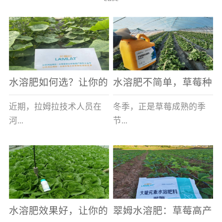
水溶肥如何选？让你的
水溶肥不简单，草莓种
老棚土好产量高
植户指名要使用
近期，拉姆拉技术人员在
冬季，正是草莓成熟的季
河...
节...
南走访时，发现当地许多
，也是山东窦大哥开心的
蔬菜产区，老棚数量占多
时刻，从一大早接到收购
数，连年的重茬、土壤板
商的电话，就开始在草莓
结等原因，导致土壤差，
大棚里忙碌。为什么窦大
水溶肥效果好，让你的
翠姆水溶肥：草莓高产
作物根系...
哥家的草...