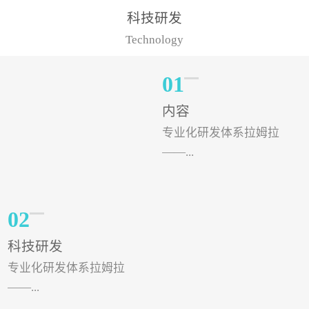
样的水溶肥品牌才更具有
典型案例，在河北地区，
科技研发
实力。今天要讲的水溶肥
有位王大姐今年使用一款
Technology
品牌，是...
非常火爆...
01
内容
专业化研发体系拉姆拉
——...
专注特种肥料研发和生
02
产，制定了“两个中心六个
科技研发
分中心”的科研开发系统，
专业化研发体系拉姆拉
拉姆拉特种肥料技术中心
——...
（特种...