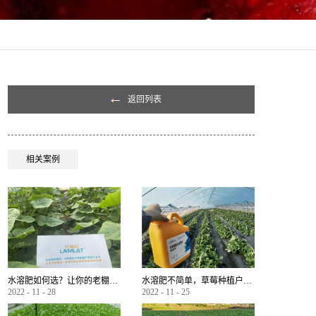
返回列表
相关案例
水溶肥如何选？让你的老棚土好产量高
水溶肥不简单，草莓种植户指名要使用
2022
-
11
-
28
2022
-
11
-
25