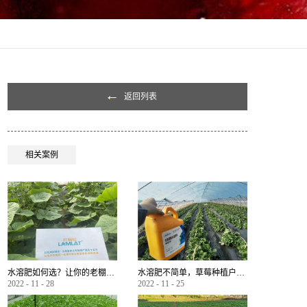
返回列表
相关案例
水溶肥如何选？让你的老棚土好产量高
水溶肥不简单，草莓种植户指名要使用
2022
-
11
-
28
2022
-
11
-
25