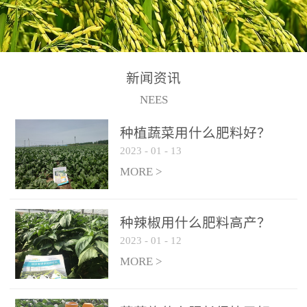
N+K2O70g/L、PH:6.5-
N+K2O70g/L、PH:6.5-
果期及采摘后各施一次，
拌苗床土：每平方米苗床
8.5、水不溶物≤50g/L【执
8.5、水不溶物≤50g/L【执
间隔2-3周喷施一次。4、
土用本品1kg-2kg与苗床土
行标准】NY/T3831-
行标准】NY/T3831-
作为叶面肥喷施使用：稀
混匀后播种。5、园林盆
2011【登记证号】农肥
2011【登记证号】农肥
释300-800倍液，间隔2-3
栽、花卉草坪：每公斤盆
(2019)准字15306号【使用
(2019)准字15306号【使用
新闻资讯
周喷施一次。5、冲施及滴
土用本品30g-50g追肥或作
方法】适合于基施、追
方法】适合于基施、追
NEES
灌：亩用量2-3公斤，冲施
底肥。
施、冲施、叶面喷施，滴
施、冲施、叶面喷施，滴
进水75%后再进肥效果更
种植蔬菜用什么肥料好？
灌及无土栽培和营养液的
灌及无土栽培和营养液的
佳。
2023
-
01
-
13
配方施肥。1、苗期冲施、
配方施肥。1、苗期冲施、
MORE >
滴灌:3-5kg/亩/次(45-75kg/
滴灌:3-5kg/亩/次(45-75kg/
公顷/次)。2、花前花后或
公顷/次)。2、花前花后或
生长前期︰冲施、滴灌2.5-
生长前期︰冲施、滴灌2.5-
种辣椒用什么肥料高产？
5kg/亩/次配合大量元素水
5kg/亩/次配合大量元素水
2023
-
01
-
12
溶肥一起使用，花芽、花
溶肥一起使用，花芽、花
MORE >
苞饱满，座果率高。3、幼
苞饱满，座果率高。3、幼
果膨大期或生长中期︰冲
果膨大期或生长中期︰冲