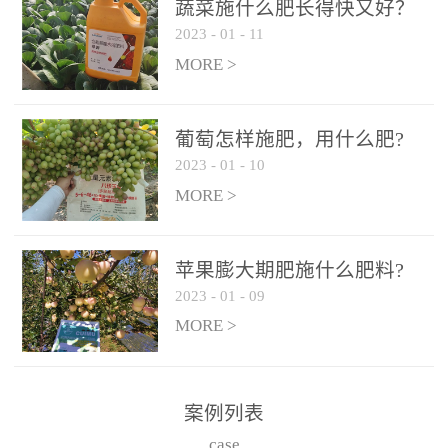
施、滴灌2.5-5kg/亩/次配
施、滴灌2.5-5kg/亩/次配
蔬菜施什么肥长得快又好？
合大量元素水溶肥一起使
合大量元素水溶肥一起使
2023
-
01
-
11
用，促使果实膨大，果肉
用，促使果实膨大，果肉
MORE >
饱满，品质好，果、枝健
饱满，品质好，果、枝健
壮。4、果实转色期或生长
壮。4、果实转色期或生长
葡萄怎样施肥，用什么肥?
后期∶冲施、滴灌2.5-5kg/
后期∶冲施、滴灌2.5-5kg/
2023
-
01
-
10
亩/次配合大量元素水溶肥
亩/次配合大量元素水溶肥
MORE >
一起使用，果实转色均
一起使用，果实转色均
匀，口感好，糖度提高，
匀，口感好，糖度提高，
预防枝叶早衰。5、叶面喷
预防枝叶早衰。5、叶面喷
苹果膨大期肥施什么肥料?
施︰浓度800-1500倍（1-
施︰浓度800-1500倍（1-
2023
-
01
-
09
6kg/公顷，间隔10-14天一
6kg/公顷，间隔10-14天一
MORE >
次，喷1-3次。
次，喷1-3次。
案例列表
case