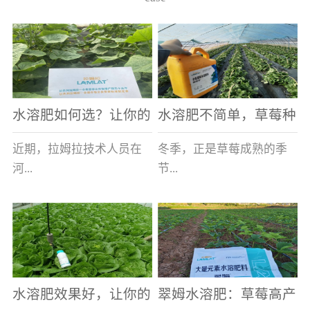
水溶肥如何选？让你的
水溶肥不简单，草莓种
老棚土好产量高
植户指名要使用
近期，拉姆拉技术人员在
冬季，正是草莓成熟的季
河...
节...
南走访时，发现当地许多
，也是山东窦大哥开心的
蔬菜产区，老棚数量占多
时刻，从一大早接到收购
数，连年的重茬、土壤板
商的电话，就开始在草莓
结等原因，导致土壤差，
大棚里忙碌。为什么窦大
水溶肥效果好，让你的
翠姆水溶肥：草莓高产
作物根系...
哥家的草...