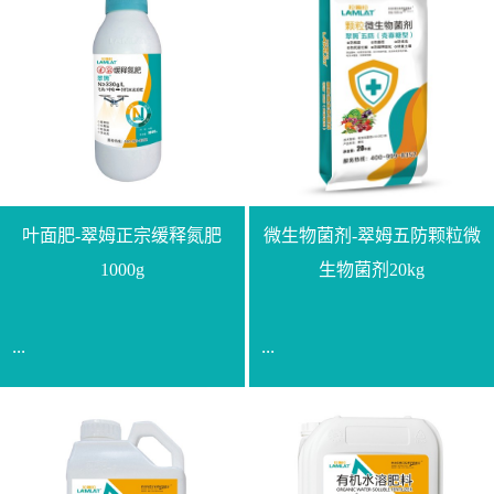
叶面肥-翠姆正宗缓释氮肥
微生物菌剂-翠姆五防颗粒微
1000g
生物菌剂20kg
...
...
【通用名称】脲甲醛缓释
【通用名称】微生物菌剂
氮肥【产品形态】水剂
【产品剂型】颗粒【产品