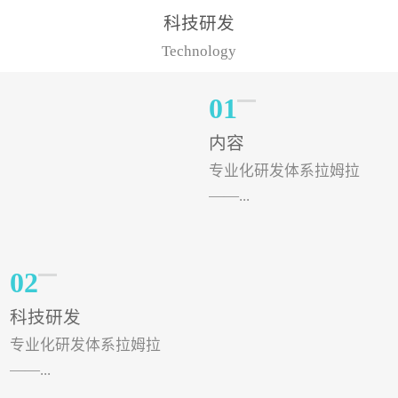
样的水溶肥品牌才更具有
典型案例，在河北地区，
科技研发
实力。今天要讲的水溶肥
有位王大姐今年使用一款
Technology
品牌，是...
非常火爆...
01
内容
专业化研发体系拉姆拉
——...
专注特种肥料研发和生
02
产，制定了“两个中心六个
科技研发
分中心”的科研开发系统，
专业化研发体系拉姆拉
拉姆拉特种肥料技术中心
——...
（特种...