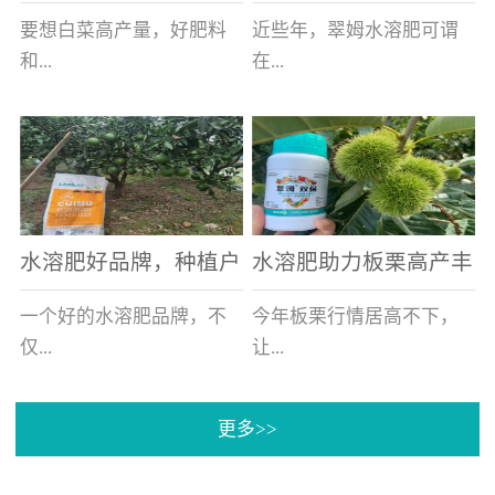
白菜增产不是问题
的好帮手
要想白菜高产量，好肥料
近些年，翠姆水溶肥可谓
和...
在...
好的技术管理缺一不可，
河北草莓区域话题不减，
相信广大白菜种植户们都
不但在草莓上表现效果明
深有体会。今天就一起来
显，使用的种植户更是越
看看，什么样的水溶肥可
来越多。今天，借此机
水溶肥好品牌，种植户
水溶肥助力板栗高产丰
以让你的...
会，一起来...
纷纷为“翠姆“点赞
产
一个好的水溶肥品牌，不
今年板栗行情居高不下，
仅...
让...
更多>>
帮助作物增产增收，更要
许多板栗种植户都获得了
让种植户信赖和认可，这
不小的收获。有这样一个