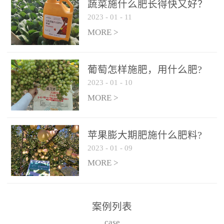
施、滴灌2.5-5kg/亩/次配
施、滴灌2.5-5kg/亩/次配
蔬菜施什么肥长得快又好？
合大量元素水溶肥一起使
合大量元素水溶肥一起使
2023
-
01
-
11
用，促使果实膨大，果肉
用，促使果实膨大，果肉
MORE >
饱满，品质好，果、枝健
饱满，品质好，果、枝健
壮。4、果实转色期或生长
壮。4、果实转色期或生长
葡萄怎样施肥，用什么肥?
后期∶冲施、滴灌2.5-5kg/
后期∶冲施、滴灌2.5-5kg/
2023
-
01
-
10
亩/次配合大量元素水溶肥
亩/次配合大量元素水溶肥
MORE >
一起使用，果实转色均
一起使用，果实转色均
匀，口感好，糖度提高，
匀，口感好，糖度提高，
预防枝叶早衰。5、叶面喷
预防枝叶早衰。5、叶面喷
苹果膨大期肥施什么肥料?
施︰浓度800-1500倍（1-
施︰浓度800-1500倍（1-
2023
-
01
-
09
6kg/公顷，间隔10-14天一
6kg/公顷，间隔10-14天一
MORE >
次，喷1-3次。
次，喷1-3次。
案例列表
case