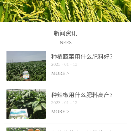
N+K2O70g/L、PH:6.5-
N+K2O70g/L、PH:6.5-
果期及采摘后各施一次，
拌苗床土：每平方米苗床
8.5、水不溶物≤50g/L【执
8.5、水不溶物≤50g/L【执
间隔2-3周喷施一次。4、
土用本品1kg-2kg与苗床土
行标准】NY/T3831-
行标准】NY/T3831-
作为叶面肥喷施使用：稀
混匀后播种。5、园林盆
2011【登记证号】农肥
2011【登记证号】农肥
释300-800倍液，间隔2-3
栽、花卉草坪：每公斤盆
(2019)准字15306号【使用
(2019)准字15306号【使用
新闻资讯
周喷施一次。5、冲施及滴
土用本品30g-50g追肥或作
方法】适合于基施、追
方法】适合于基施、追
NEES
灌：亩用量2-3公斤，冲施
底肥。
施、冲施、叶面喷施，滴
施、冲施、叶面喷施，滴
进水75%后再进肥效果更
种植蔬菜用什么肥料好？
灌及无土栽培和营养液的
灌及无土栽培和营养液的
佳。
2023
-
01
-
13
配方施肥。1、苗期冲施、
配方施肥。1、苗期冲施、
MORE >
滴灌:3-5kg/亩/次(45-75kg/
滴灌:3-5kg/亩/次(45-75kg/
公顷/次)。2、花前花后或
公顷/次)。2、花前花后或
生长前期︰冲施、滴灌2.5-
生长前期︰冲施、滴灌2.5-
种辣椒用什么肥料高产？
5kg/亩/次配合大量元素水
5kg/亩/次配合大量元素水
2023
-
01
-
12
溶肥一起使用，花芽、花
溶肥一起使用，花芽、花
MORE >
苞饱满，座果率高。3、幼
苞饱满，座果率高。3、幼
果膨大期或生长中期︰冲
果膨大期或生长中期︰冲