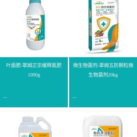
叶面肥-翠姆正宗缓释氮肥
微生物菌剂-翠姆五防颗粒微
1000g
生物菌剂20kg
...
...
【通用名称】脲甲醛缓释
【通用名称】微生物菌剂
氮肥【产品形态】水剂
【产品剂型】颗粒【产品