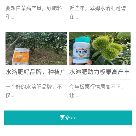
白菜增产不是问题
的好帮手
要想白菜高产量，好肥料
近些年，翠姆水溶肥可谓
和...
在...
好的技术管理缺一不可，
河北草莓区域话题不减，
相信广大白菜种植户们都
不但在草莓上表现效果明
深有体会。今天就一起来
显，使用的种植户更是越
看看，什么样的水溶肥可
来越多。今天，借此机
水溶肥好品牌，种植户
水溶肥助力板栗高产丰
以让你的...
会，一起来...
纷纷为“翠姆“点赞
产
一个好的水溶肥品牌，不
今年板栗行情居高不下，
仅...
让...
更多>>
帮助作物增产增收，更要
许多板栗种植户都获得了
让种植户信赖和认可，这
不小的收获。有这样一个