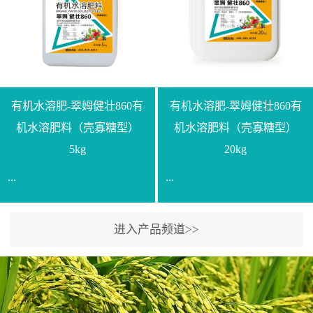
【产品规格】1000g【技术
规格】20kg【技术指标】
指标】N≥330g/L【企业标
有效活菌数≥10.0亿/克【增
准】Q/LML O01-2022【使
效物质】有机质≥40%;小分
用方法】1、飞防：每亩
子有机碳≥23%;壳寡糖
500-700克，根据水量添加
≥10PPM【使用方法】1、
复配其他农药、肥料并提
底肥：亩用本品40kg-
有机水溶肥-翠姆健壮860有
有机水溶肥-翠姆健壮860有
高药效，间隔2-3周，可连
100kg可替代有机肥，配合
机水溶肥料（壳寡糖型）
机水溶肥料（壳寡糖型）
续使用2-3次。2、苗期：
复合肥做底肥使用。2、追
5kg
20kg
移栽前三天，15倍-30倍稀
肥：亩用本品10kg-20kg，
...
...
释均匀喷施苗床;移栽前一
与复合肥、水溶肥或细土
天，用同样方法再喷施一
混均后沟施、穴施、撒施
次。移栽前使用，储存在
均可。3、沟施穴施:幼树
进入产品频道>>
【通用名称】有机水溶肥
【通用名称】有机水溶肥
苗株体内，移栽后，逐步
环状沟施，每棵用150-
料【产品剂型】水剂【产
料【产品剂型】水剂【产
释放并快速补充营养。3、
200g，成年树放射状沟
品规格】5kg、20kg【技术
品规格】5kg、20kg【技术
作为补氮肥使用：30-100
施，每棵用0.5kg-1kg，可
指标】有机质≥200g/L、
指标】有机质≥200g/L、
倍喷施，在开花前期、幼
拌肥施，也可拌土施。4、