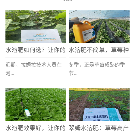
水溶肥如何选？让你的
水溶肥不简单，草莓种
老棚土好产量高
植户指名要使用
近期，拉姆拉技术人员在
冬季，正是草莓成熟的季
河...
节...
南走访时，发现当地许多
，也是山东窦大哥开心的
蔬菜产区，老棚数量占多
时刻，从一大早接到收购
数，连年的重茬、土壤板
商的电话，就开始在草莓
结等原因，导致土壤差，
大棚里忙碌。为什么窦大
水溶肥效果好，让你的
翠姆水溶肥：草莓高产
作物根系...
哥家的草...