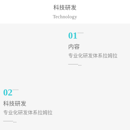
样的水溶肥品牌才更具有
典型案例，在河北地区，
科技研发
实力。今天要讲的水溶肥
有位王大姐今年使用一款
Technology
品牌，是...
非常火爆...
01
内容
专业化研发体系拉姆拉
——...
专注特种肥料研发和生
02
产，制定了“两个中心六个
科技研发
分中心”的科研开发系统，
专业化研发体系拉姆拉
拉姆拉特种肥料技术中心
——...
（特种...