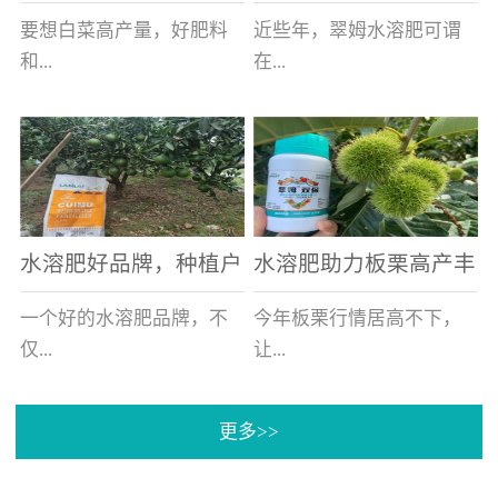
白菜增产不是问题
的好帮手
要想白菜高产量，好肥料
近些年，翠姆水溶肥可谓
和...
在...
好的技术管理缺一不可，
河北草莓区域话题不减，
相信广大白菜种植户们都
不但在草莓上表现效果明
深有体会。今天就一起来
显，使用的种植户更是越
看看，什么样的水溶肥可
来越多。今天，借此机
水溶肥好品牌，种植户
水溶肥助力板栗高产丰
以让你的...
会，一起来...
纷纷为“翠姆“点赞
产
一个好的水溶肥品牌，不
今年板栗行情居高不下，
仅...
让...
更多>>
帮助作物增产增收，更要
许多板栗种植户都获得了
让种植户信赖和认可，这
不小的收获。有这样一个