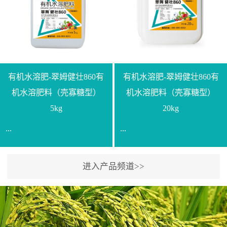
【产品规格】1000g【技术
规格】20kg【技术指标】
指标】N≥330g/L【企业标
有效活菌数≥10.0亿/克【增
准】Q/LML O01-2022【使
效物质】有机质≥40%;小分
用方法】1、飞防：每亩
子有机碳≥23%;壳寡糖
500-700克，根据水量添加
≥10PPM【使用方法】1、
复配其他农药、肥料并提
底肥：亩用本品40kg-
有机水溶肥-翠姆健壮860有
有机水溶肥-翠姆健壮860有
高药效，间隔2-3周，可连
100kg可替代有机肥，配合
机水溶肥料（壳寡糖型）
机水溶肥料（壳寡糖型）
续使用2-3次。2、苗期：
复合肥做底肥使用。2、追
5kg
20kg
移栽前三天，15倍-30倍稀
肥：亩用本品10kg-20kg，
...
...
释均匀喷施苗床;移栽前一
与复合肥、水溶肥或细土
天，用同样方法再喷施一
混均后沟施、穴施、撒施
次。移栽前使用，储存在
均可。3、沟施穴施:幼树
进入产品频道>>
【通用名称】有机水溶肥
【通用名称】有机水溶肥
苗株体内，移栽后，逐步
环状沟施，每棵用150-
料【产品剂型】水剂【产
料【产品剂型】水剂【产
释放并快速补充营养。3、
200g，成年树放射状沟
品规格】5kg、20kg【技术
品规格】5kg、20kg【技术
作为补氮肥使用：30-100
施，每棵用0.5kg-1kg，可
指标】有机质≥200g/L、
指标】有机质≥200g/L、
倍喷施，在开花前期、幼
拌肥施，也可拌土施。4、