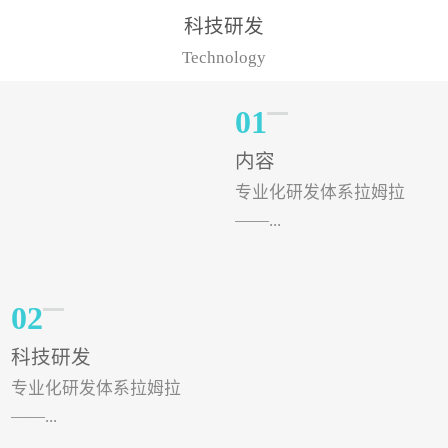
样的水溶肥品牌才更具有
典型案例，在河北地区，
科技研发
实力。今天要讲的水溶肥
有位王大姐今年使用一款
Technology
品牌，是...
非常火爆...
01
内容
专业化研发体系拉姆拉
——...
专注特种肥料研发和生
02
产，制定了“两个中心六个
科技研发
分中心”的科研开发系统，
专业化研发体系拉姆拉
拉姆拉特种肥料技术中心
——...
（特种...