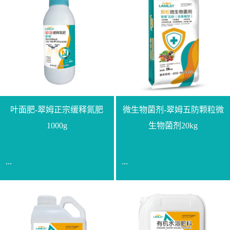
叶面肥-翠姆正宗缓释氮肥
微生物菌剂-翠姆五防颗粒微
1000g
生物菌剂20kg
...
...
【通用名称】脲甲醛缓释
【通用名称】微生物菌剂
氮肥【产品形态】水剂
【产品剂型】颗粒【产品