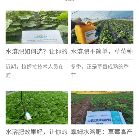
水溶肥如何选？让你的
水溶肥不简单，草莓种
老棚土好产量高
植户指名要使用
近期，拉姆拉技术人员在
冬季，正是草莓成熟的季
河...
节...
南走访时，发现当地许多
，也是山东窦大哥开心的
蔬菜产区，老棚数量占多
时刻，从一大早接到收购
数，连年的重茬、土壤板
商的电话，就开始在草莓
结等原因，导致土壤差，
大棚里忙碌。为什么窦大
水溶肥效果好，让你的
翠姆水溶肥：草莓高产
作物根系...
哥家的草...