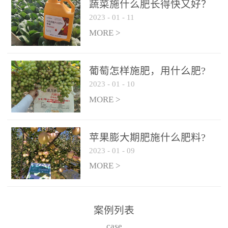
施、滴灌2.5-5kg/亩/次配
施、滴灌2.5-5kg/亩/次配
蔬菜施什么肥长得快又好？
合大量元素水溶肥一起使
合大量元素水溶肥一起使
2023
-
01
-
11
用，促使果实膨大，果肉
用，促使果实膨大，果肉
MORE >
饱满，品质好，果、枝健
饱满，品质好，果、枝健
壮。4、果实转色期或生长
壮。4、果实转色期或生长
葡萄怎样施肥，用什么肥?
后期∶冲施、滴灌2.5-5kg/
后期∶冲施、滴灌2.5-5kg/
2023
-
01
-
10
亩/次配合大量元素水溶肥
亩/次配合大量元素水溶肥
MORE >
一起使用，果实转色均
一起使用，果实转色均
匀，口感好，糖度提高，
匀，口感好，糖度提高，
预防枝叶早衰。5、叶面喷
预防枝叶早衰。5、叶面喷
苹果膨大期肥施什么肥料?
施︰浓度800-1500倍（1-
施︰浓度800-1500倍（1-
2023
-
01
-
09
6kg/公顷，间隔10-14天一
6kg/公顷，间隔10-14天一
MORE >
次，喷1-3次。
次，喷1-3次。
案例列表
case