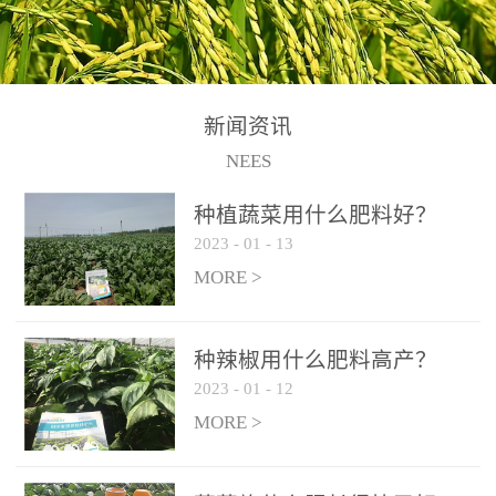
N+K2O70g/L、PH:6.5-
N+K2O70g/L、PH:6.5-
果期及采摘后各施一次，
拌苗床土：每平方米苗床
8.5、水不溶物≤50g/L【执
8.5、水不溶物≤50g/L【执
间隔2-3周喷施一次。4、
土用本品1kg-2kg与苗床土
行标准】NY/T3831-
行标准】NY/T3831-
作为叶面肥喷施使用：稀
混匀后播种。5、园林盆
2011【登记证号】农肥
2011【登记证号】农肥
释300-800倍液，间隔2-3
栽、花卉草坪：每公斤盆
(2019)准字15306号【使用
(2019)准字15306号【使用
新闻资讯
周喷施一次。5、冲施及滴
土用本品30g-50g追肥或作
方法】适合于基施、追
方法】适合于基施、追
NEES
灌：亩用量2-3公斤，冲施
底肥。
施、冲施、叶面喷施，滴
施、冲施、叶面喷施，滴
进水75%后再进肥效果更
种植蔬菜用什么肥料好？
灌及无土栽培和营养液的
灌及无土栽培和营养液的
佳。
2023
-
01
-
13
配方施肥。1、苗期冲施、
配方施肥。1、苗期冲施、
MORE >
滴灌:3-5kg/亩/次(45-75kg/
滴灌:3-5kg/亩/次(45-75kg/
公顷/次)。2、花前花后或
公顷/次)。2、花前花后或
生长前期︰冲施、滴灌2.5-
生长前期︰冲施、滴灌2.5-
种辣椒用什么肥料高产？
5kg/亩/次配合大量元素水
5kg/亩/次配合大量元素水
2023
-
01
-
12
溶肥一起使用，花芽、花
溶肥一起使用，花芽、花
MORE >
苞饱满，座果率高。3、幼
苞饱满，座果率高。3、幼
果膨大期或生长中期︰冲
果膨大期或生长中期︰冲