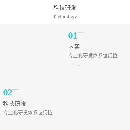
样的水溶肥品牌才更具有
典型案例，在河北地区，
科技研发
实力。今天要讲的水溶肥
有位王大姐今年使用一款
Technology
品牌，是...
非常火爆...
01
内容
专业化研发体系拉姆拉
——...
专注特种肥料研发和生
02
产，制定了“两个中心六个
科技研发
分中心”的科研开发系统，
专业化研发体系拉姆拉
拉姆拉特种肥料技术中心
——...
（特种...