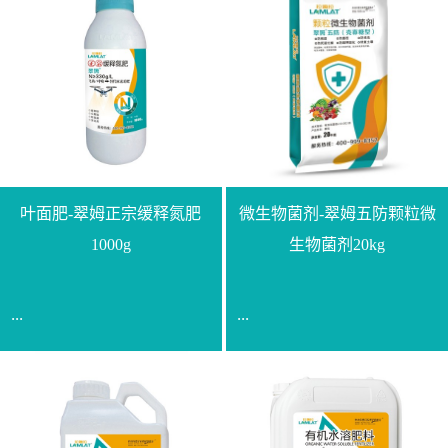
叶面肥-翠姆正宗缓释氮肥
微生物菌剂-翠姆五防颗粒微
1000g
生物菌剂20kg
...
...
【通用名称】脲甲醛缓释
【通用名称】微生物菌剂
氮肥【产品形态】水剂
【产品剂型】颗粒【产品