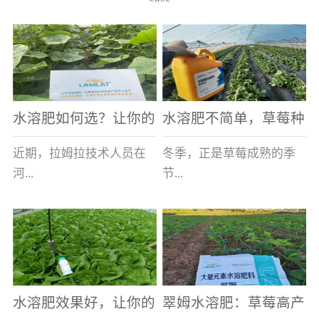
水溶肥如何选？让你的
水溶肥不简单，草莓种
老棚土好产量高
植户指名要使用
近期，拉姆拉技术人员在
冬季，正是草莓成熟的季
河...
节...
南走访时，发现当地许多
，也是山东窦大哥开心的
蔬菜产区，老棚数量占多
时刻，从一大早接到收购
数，连年的重茬、土壤板
商的电话，就开始在草莓
结等原因，导致土壤差，
大棚里忙碌。为什么窦大
水溶肥效果好，让你的
翠姆水溶肥：草莓高产
作物根系...
哥家的草...