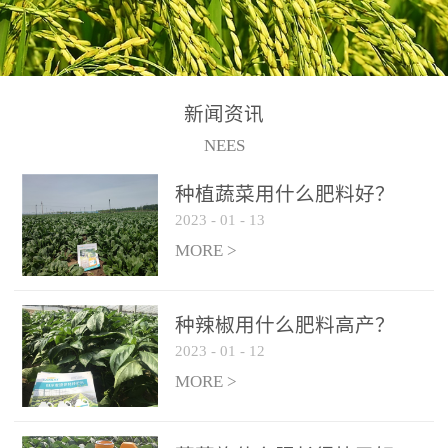
N+K2O70g/L、PH:6.5-
N+K2O70g/L、PH:6.5-
果期及采摘后各施一次，
拌苗床土：每平方米苗床
8.5、水不溶物≤50g/L【执
8.5、水不溶物≤50g/L【执
间隔2-3周喷施一次。4、
土用本品1kg-2kg与苗床土
行标准】NY/T3831-
行标准】NY/T3831-
作为叶面肥喷施使用：稀
混匀后播种。5、园林盆
2011【登记证号】农肥
2011【登记证号】农肥
释300-800倍液，间隔2-3
栽、花卉草坪：每公斤盆
(2019)准字15306号【使用
(2019)准字15306号【使用
新闻资讯
周喷施一次。5、冲施及滴
土用本品30g-50g追肥或作
方法】适合于基施、追
方法】适合于基施、追
NEES
灌：亩用量2-3公斤，冲施
底肥。
施、冲施、叶面喷施，滴
施、冲施、叶面喷施，滴
进水75%后再进肥效果更
种植蔬菜用什么肥料好？
灌及无土栽培和营养液的
灌及无土栽培和营养液的
佳。
2023
-
01
-
13
配方施肥。1、苗期冲施、
配方施肥。1、苗期冲施、
MORE >
滴灌:3-5kg/亩/次(45-75kg/
滴灌:3-5kg/亩/次(45-75kg/
公顷/次)。2、花前花后或
公顷/次)。2、花前花后或
生长前期︰冲施、滴灌2.5-
生长前期︰冲施、滴灌2.5-
种辣椒用什么肥料高产？
5kg/亩/次配合大量元素水
5kg/亩/次配合大量元素水
2023
-
01
-
12
溶肥一起使用，花芽、花
溶肥一起使用，花芽、花
MORE >
苞饱满，座果率高。3、幼
苞饱满，座果率高。3、幼
果膨大期或生长中期︰冲
果膨大期或生长中期︰冲