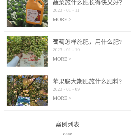
施、滴灌2.5-5kg/亩/次配
施、滴灌2.5-5kg/亩/次配
蔬菜施什么肥长得快又好？
合大量元素水溶肥一起使
合大量元素水溶肥一起使
2023
-
01
-
11
用，促使果实膨大，果肉
用，促使果实膨大，果肉
MORE >
饱满，品质好，果、枝健
饱满，品质好，果、枝健
壮。4、果实转色期或生长
壮。4、果实转色期或生长
葡萄怎样施肥，用什么肥?
后期∶冲施、滴灌2.5-5kg/
后期∶冲施、滴灌2.5-5kg/
2023
-
01
-
10
亩/次配合大量元素水溶肥
亩/次配合大量元素水溶肥
MORE >
一起使用，果实转色均
一起使用，果实转色均
匀，口感好，糖度提高，
匀，口感好，糖度提高，
预防枝叶早衰。5、叶面喷
预防枝叶早衰。5、叶面喷
苹果膨大期肥施什么肥料?
施︰浓度800-1500倍（1-
施︰浓度800-1500倍（1-
2023
-
01
-
09
6kg/公顷，间隔10-14天一
6kg/公顷，间隔10-14天一
MORE >
次，喷1-3次。
次，喷1-3次。
案例列表
case