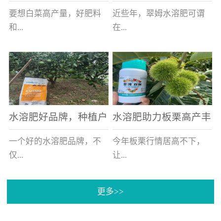
白菜增产不是问题
的好帮手
要想白菜高产量，好肥料
近些年，翠姆水溶肥可谓
和...
在...
好的技术管理缺一不可，
河北草莓区域话题不减，
相信广大白菜种植户们都
不但在草莓上表现效果明
深有体会。今天就一起来
显，使用的种植户更是越
看看，什么样的水溶肥可
来越多。今天，借此机
水溶肥好品牌，种植户
水溶肥助力板栗高产丰
以让你的...
会，一起来...
纷纷为“翠姆“点赞
产
一个好的水溶肥品牌，不
今年板栗行情居高不下，
仅...
让...
更多>>
帮助作物增产增收，更要
许多板栗种植户都获得了
让种植户信赖和认可，这
不小的收获。有这样一个