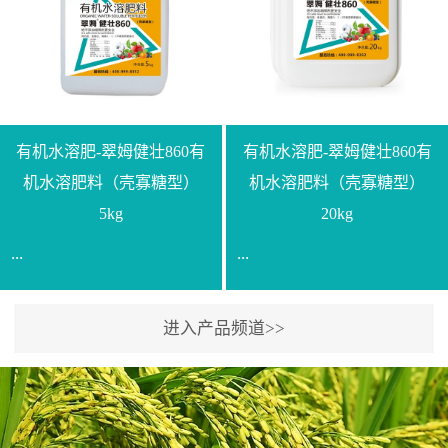
【产品规格】1000g【技术
规格】20kg【技术指标】
指标】N≥330g/L【企业标
有效活菌数≥10.0亿/克【增
准】Q/LML O01-2022【使
效物质】有机质≥40%;小分
用方法】1、飞防：每亩
子有机碳≥23%;壳寡糖
500-700克，根据水量添加
≥10PPM【使用方法】1、
复配其他农药、肥料并提
底肥：亩用本品40kg-
有机水溶肥-翠姆健壮860有
有机水溶肥-翠姆健壮860有
高药效，间隔2-3周，可连
100kg可替代有机肥，配合
机水溶肥料（壳寡糖型）
机水溶肥料（壳寡糖型）
续使用2-3次。2、苗期：
复合肥做底肥使用。2、追
5kg
20kg
移栽前三天，15倍-30倍稀
肥：亩用本品10kg-20kg，
...
...
释均匀喷施苗床;移栽前一
与复合肥、水溶肥或细土
天，用同样方法再喷施一
混均后沟施、穴施、撒施
次。移栽前使用，储存在
均可。3、沟施穴施:幼树
进入产品频道>>
【通用名称】有机水溶肥
【通用名称】有机水溶肥
苗株体内，移栽后，逐步
环状沟施，每棵用150-
料【产品剂型】水剂【产
料【产品剂型】水剂【产
释放并快速补充营养。3、
200g，成年树放射状沟
品规格】5kg、20kg【技术
品规格】5kg、20kg【技术
作为补氮肥使用：30-100
施，每棵用0.5kg-1kg，可
指标】有机质≥200g/L、
指标】有机质≥200g/L、
倍喷施，在开花前期、幼
拌肥施，也可拌土施。4、