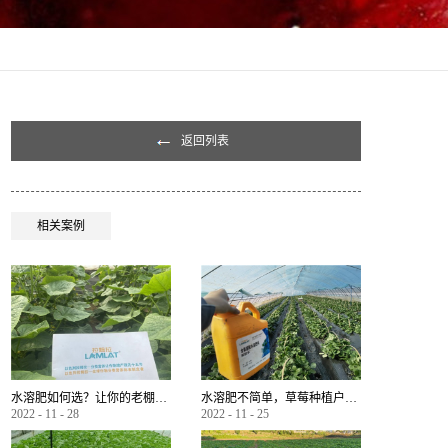
返回列表
相关案例
水溶肥如何选？让你的老棚土好产量高
水溶肥不简单，草莓种植户指名要使用
2022
-
11
-
28
2022
-
11
-
25