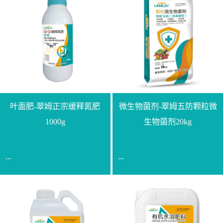
叶面肥-翠姆正宗缓释氮肥
微生物菌剂-翠姆五防颗粒微
1000g
生物菌剂20kg
...
...
【通用名称】脲甲醛缓释
【通用名称】微生物菌剂
氮肥【产品形态】水剂
【产品剂型】颗粒【产品