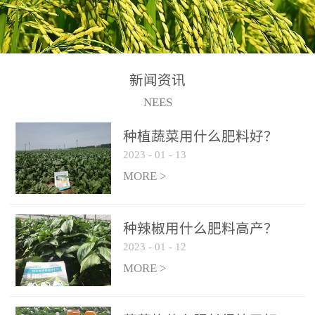
N+K2O70g/L、PH:6.5-
N+K2O70g/L、PH:6.5-
果期及采摘后各施一次，
拌苗床土：每平方米苗床
8.5、水不溶物≤50g/L【执
8.5、水不溶物≤50g/L【执
间隔2-3周喷施一次。4、
土用本品1kg-2kg与苗床土
行标准】NY/T3831-
行标准】NY/T3831-
作为叶面肥喷施使用：稀
混匀后播种。5、园林盆
2011【登记证号】农肥
2011【登记证号】农肥
释300-800倍液，间隔2-3
栽、花卉草坪：每公斤盆
(2019)准字15306号【使用
(2019)准字15306号【使用
新闻资讯
周喷施一次。5、冲施及滴
土用本品30g-50g追肥或作
方法】适合于基施、追
方法】适合于基施、追
NEES
灌：亩用量2-3公斤，冲施
底肥。
施、冲施、叶面喷施，滴
施、冲施、叶面喷施，滴
进水75%后再进肥效果更
种植蔬菜用什么肥料好？
灌及无土栽培和营养液的
灌及无土栽培和营养液的
佳。
2023
-
01
-
13
配方施肥。1、苗期冲施、
配方施肥。1、苗期冲施、
MORE >
滴灌:3-5kg/亩/次(45-75kg/
滴灌:3-5kg/亩/次(45-75kg/
公顷/次)。2、花前花后或
公顷/次)。2、花前花后或
生长前期︰冲施、滴灌2.5-
生长前期︰冲施、滴灌2.5-
种辣椒用什么肥料高产？
5kg/亩/次配合大量元素水
5kg/亩/次配合大量元素水
2023
-
01
-
12
溶肥一起使用，花芽、花
溶肥一起使用，花芽、花
MORE >
苞饱满，座果率高。3、幼
苞饱满，座果率高。3、幼
果膨大期或生长中期︰冲
果膨大期或生长中期︰冲