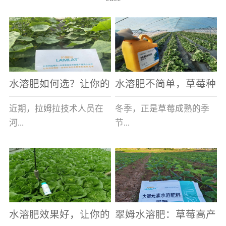
水溶肥如何选？让你的
水溶肥不简单，草莓种
老棚土好产量高
植户指名要使用
近期，拉姆拉技术人员在
冬季，正是草莓成熟的季
河...
节...
南走访时，发现当地许多
，也是山东窦大哥开心的
蔬菜产区，老棚数量占多
时刻，从一大早接到收购
数，连年的重茬、土壤板
商的电话，就开始在草莓
结等原因，导致土壤差，
大棚里忙碌。为什么窦大
水溶肥效果好，让你的
翠姆水溶肥：草莓高产
作物根系...
哥家的草...