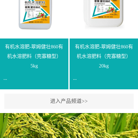
【产品规格】1000g【技术
规格】20kg【技术指标】
指标】N≥330g/L【企业标
有效活菌数≥10.0亿/克【增
准】Q/LML O01-2022【使
效物质】有机质≥40%;小分
用方法】1、飞防：每亩
子有机碳≥23%;壳寡糖
500-700克，根据水量添加
≥10PPM【使用方法】1、
复配其他农药、肥料并提
底肥：亩用本品40kg-
有机水溶肥-翠姆健壮860有
有机水溶肥-翠姆健壮860有
高药效，间隔2-3周，可连
100kg可替代有机肥，配合
机水溶肥料（壳寡糖型）
机水溶肥料（壳寡糖型）
续使用2-3次。2、苗期：
复合肥做底肥使用。2、追
5kg
20kg
移栽前三天，15倍-30倍稀
肥：亩用本品10kg-20kg，
...
...
释均匀喷施苗床;移栽前一
与复合肥、水溶肥或细土
天，用同样方法再喷施一
混均后沟施、穴施、撒施
次。移栽前使用，储存在
均可。3、沟施穴施:幼树
进入产品频道>>
【通用名称】有机水溶肥
【通用名称】有机水溶肥
苗株体内，移栽后，逐步
环状沟施，每棵用150-
料【产品剂型】水剂【产
料【产品剂型】水剂【产
释放并快速补充营养。3、
200g，成年树放射状沟
品规格】5kg、20kg【技术
品规格】5kg、20kg【技术
作为补氮肥使用：30-100
施，每棵用0.5kg-1kg，可
指标】有机质≥200g/L、
指标】有机质≥200g/L、
倍喷施，在开花前期、幼
拌肥施，也可拌土施。4、