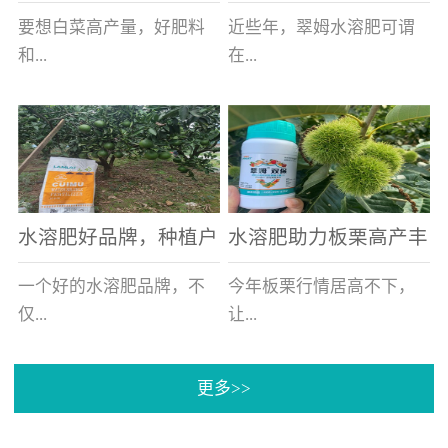
白菜增产不是问题
的好帮手
要想白菜高产量，好肥料
近些年，翠姆水溶肥可谓
和...
在...
好的技术管理缺一不可，
河北草莓区域话题不减，
相信广大白菜种植户们都
不但在草莓上表现效果明
深有体会。今天就一起来
显，使用的种植户更是越
看看，什么样的水溶肥可
来越多。今天，借此机
水溶肥好品牌，种植户
水溶肥助力板栗高产丰
以让你的...
会，一起来...
纷纷为“翠姆“点赞
产
一个好的水溶肥品牌，不
今年板栗行情居高不下，
仅...
让...
更多>>
帮助作物增产增收，更要
许多板栗种植户都获得了
让种植户信赖和认可，这
不小的收获。有这样一个