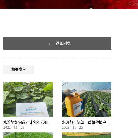
返回列表
相关案例
水溶肥如何选？让你的老棚土好产量高
水溶肥不简单，草莓种植户指名要使用
2022
-
11
-
28
2022
-
11
-
25