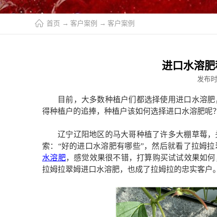
首页
→
客户案例
→
客户案例
进口水溶肥
发布
目前，大多数种植户们都选择使用进口水溶肥
得种植户的追捧，种植户该如何选择
进口水溶肥呢
辽宁辽阳地区的马大哥种植了许多大棚草莓，
索：
“
好的
进口水溶
肥
有哪些
”，然后就看了拉姆拉
水溶肥
，感觉效果很不错，打算购买试试效果如何
拉姆拉翠姆
进口水溶肥
，也成了拉姆拉的忠实客户