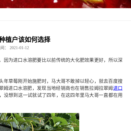
种植户该如何选择
时间：
2021-01-12
，
因为
进口水溶肥要比以前传统的大化肥效果更好
，所以
深
？
头年草莓刚开始施肥时，马大哥不敢掉以轻心
，
就去百度搜
翠姆
进口水溶肥
，发现当地经销商也在销售拉姆拉翠姆
进口
，没想到这一试就试了四年，在这四年里马大哥一直都在用
。