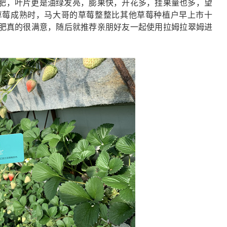
肥，叶片更是油绿发亮，膨果快，开花多，挂果量也多，望
草莓成熟时，马大哥的草莓整整比其他草莓种植户早上市十
肥
真的很满意，随后就推荐亲朋好友一起使用拉姆拉翠姆
进