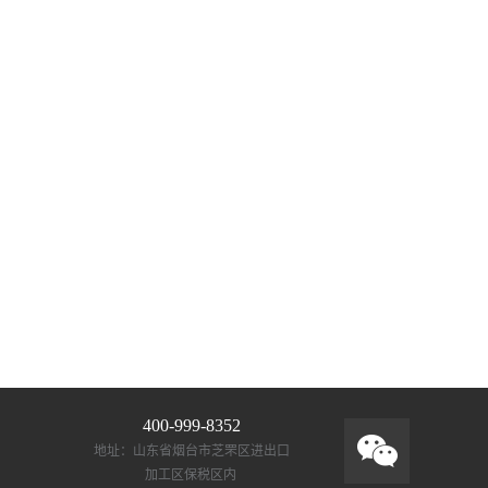
400-999-8352
地址：山东省烟台市芝罘区进出口
加工区保税区内