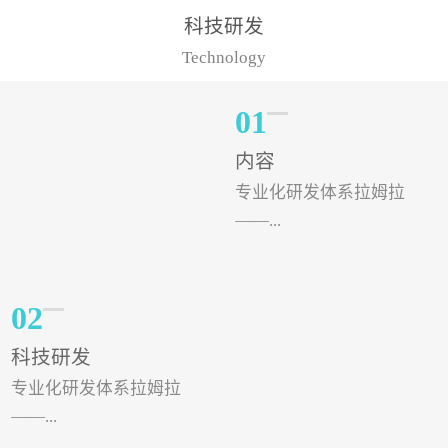
样的水溶肥品牌才更具有
典型案例，在河北地区，
科技研发
实力。今天要讲的水溶肥
有位王大姐今年使用一款
Technology
品牌，是...
非常火爆...
01
内容
专业化研发体系拉姆拉
——...
专注特种肥料研发和生
02
产，制定了“两个中心六个
科技研发
分中心”的科研开发系统，
专业化研发体系拉姆拉
拉姆拉特种肥料技术中心
——...
（特种...