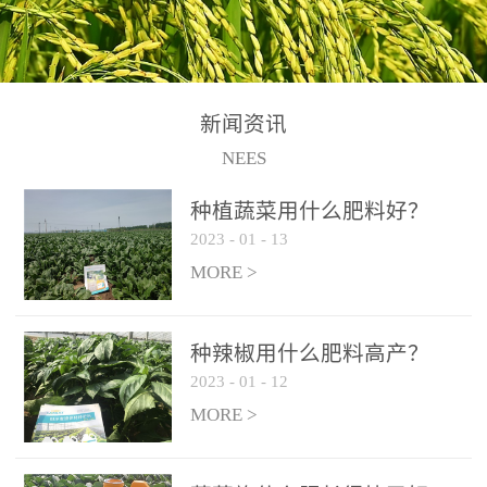
N+K2O70g/L、PH:6.5-
N+K2O70g/L、PH:6.5-
果期及采摘后各施一次，
拌苗床土：每平方米苗床
8.5、水不溶物≤50g/L【执
8.5、水不溶物≤50g/L【执
间隔2-3周喷施一次。4、
土用本品1kg-2kg与苗床土
行标准】NY/T3831-
行标准】NY/T3831-
作为叶面肥喷施使用：稀
混匀后播种。5、园林盆
2011【登记证号】农肥
2011【登记证号】农肥
释300-800倍液，间隔2-3
栽、花卉草坪：每公斤盆
(2019)准字15306号【使用
(2019)准字15306号【使用
新闻资讯
周喷施一次。5、冲施及滴
土用本品30g-50g追肥或作
方法】适合于基施、追
方法】适合于基施、追
NEES
灌：亩用量2-3公斤，冲施
底肥。
施、冲施、叶面喷施，滴
施、冲施、叶面喷施，滴
进水75%后再进肥效果更
种植蔬菜用什么肥料好？
灌及无土栽培和营养液的
灌及无土栽培和营养液的
佳。
2023
-
01
-
13
配方施肥。1、苗期冲施、
配方施肥。1、苗期冲施、
MORE >
滴灌:3-5kg/亩/次(45-75kg/
滴灌:3-5kg/亩/次(45-75kg/
公顷/次)。2、花前花后或
公顷/次)。2、花前花后或
生长前期︰冲施、滴灌2.5-
生长前期︰冲施、滴灌2.5-
种辣椒用什么肥料高产？
5kg/亩/次配合大量元素水
5kg/亩/次配合大量元素水
2023
-
01
-
12
溶肥一起使用，花芽、花
溶肥一起使用，花芽、花
MORE >
苞饱满，座果率高。3、幼
苞饱满，座果率高。3、幼
果膨大期或生长中期︰冲
果膨大期或生长中期︰冲