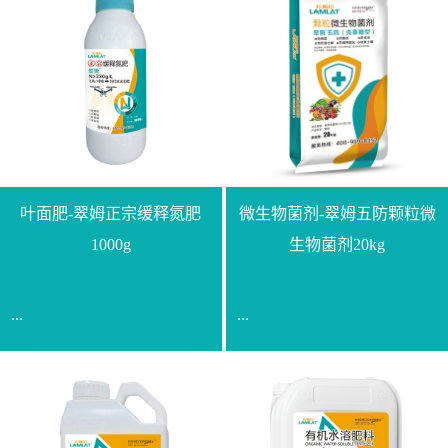
叶面肥-翠姆正宗缓释氮肥
微生物菌剂-翠姆五防颗粒微
1000g
生物菌剂20kg
...
...
【通用名称】脲甲醛缓释
【通用名称】微生物菌剂
氮肥【产品形态】水剂
【产品剂型】颗粒【产品