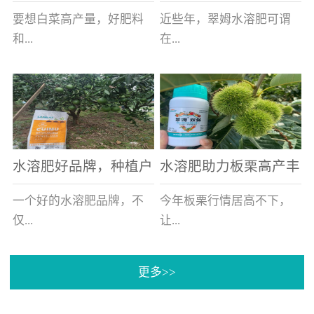
白菜增产不是问题
的好帮手
要想白菜高产量，好肥料
近些年，翠姆水溶肥可谓
和...
在...
好的技术管理缺一不可，
河北草莓区域话题不减，
相信广大白菜种植户们都
不但在草莓上表现效果明
深有体会。今天就一起来
显，使用的种植户更是越
看看，什么样的水溶肥可
来越多。今天，借此机
水溶肥好品牌，种植户
水溶肥助力板栗高产丰
以让你的...
会，一起来...
纷纷为“翠姆“点赞
产
一个好的水溶肥品牌，不
今年板栗行情居高不下，
仅...
让...
更多>>
帮助作物增产增收，更要
许多板栗种植户都获得了
让种植户信赖和认可，这
不小的收获。有这样一个