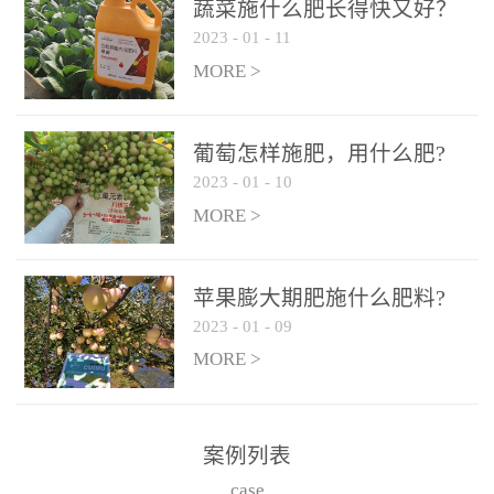
施、滴灌2.5-5kg/亩/次配
施、滴灌2.5-5kg/亩/次配
蔬菜施什么肥长得快又好？
合大量元素水溶肥一起使
合大量元素水溶肥一起使
2023
-
01
-
11
用，促使果实膨大，果肉
用，促使果实膨大，果肉
MORE >
饱满，品质好，果、枝健
饱满，品质好，果、枝健
壮。4、果实转色期或生长
壮。4、果实转色期或生长
葡萄怎样施肥，用什么肥?
后期∶冲施、滴灌2.5-5kg/
后期∶冲施、滴灌2.5-5kg/
2023
-
01
-
10
亩/次配合大量元素水溶肥
亩/次配合大量元素水溶肥
MORE >
一起使用，果实转色均
一起使用，果实转色均
匀，口感好，糖度提高，
匀，口感好，糖度提高，
预防枝叶早衰。5、叶面喷
预防枝叶早衰。5、叶面喷
苹果膨大期肥施什么肥料?
施︰浓度800-1500倍（1-
施︰浓度800-1500倍（1-
2023
-
01
-
09
6kg/公顷，间隔10-14天一
6kg/公顷，间隔10-14天一
MORE >
次，喷1-3次。
次，喷1-3次。
案例列表
case