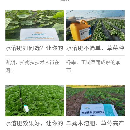
水溶肥如何选？让你的
水溶肥不简单，草莓种
老棚土好产量高
植户指名要使用
近期，拉姆拉技术人员在
冬季，正是草莓成熟的季
河...
节...
南走访时，发现当地许多
，也是山东窦大哥开心的
蔬菜产区，老棚数量占多
时刻，从一大早接到收购
数，连年的重茬、土壤板
商的电话，就开始在草莓
结等原因，导致土壤差，
大棚里忙碌。为什么窦大
水溶肥效果好，让你的
翠姆水溶肥：草莓高产
作物根系...
哥家的草...