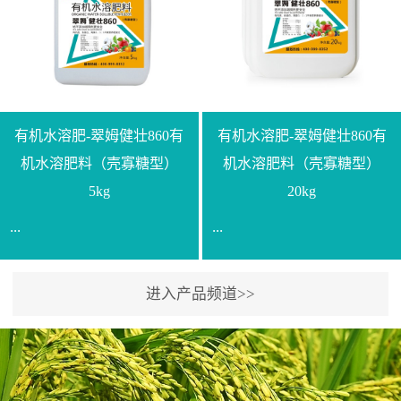
【产品规格】1000g【技术
规格】20kg【技术指标】
指标】N≥330g/L【企业标
有效活菌数≥10.0亿/克【增
准】Q/LML O01-2022【使
效物质】有机质≥40%;小分
用方法】1、飞防：每亩
子有机碳≥23%;壳寡糖
500-700克，根据水量添加
≥10PPM【使用方法】1、
复配其他农药、肥料并提
底肥：亩用本品40kg-
有机水溶肥-翠姆健壮860有
有机水溶肥-翠姆健壮860有
高药效，间隔2-3周，可连
100kg可替代有机肥，配合
机水溶肥料（壳寡糖型）
机水溶肥料（壳寡糖型）
续使用2-3次。2、苗期：
复合肥做底肥使用。2、追
5kg
20kg
移栽前三天，15倍-30倍稀
肥：亩用本品10kg-20kg，
...
...
释均匀喷施苗床;移栽前一
与复合肥、水溶肥或细土
天，用同样方法再喷施一
混均后沟施、穴施、撒施
次。移栽前使用，储存在
均可。3、沟施穴施:幼树
进入产品频道>>
【通用名称】有机水溶肥
【通用名称】有机水溶肥
苗株体内，移栽后，逐步
环状沟施，每棵用150-
料【产品剂型】水剂【产
料【产品剂型】水剂【产
释放并快速补充营养。3、
200g，成年树放射状沟
品规格】5kg、20kg【技术
品规格】5kg、20kg【技术
作为补氮肥使用：30-100
施，每棵用0.5kg-1kg，可
指标】有机质≥200g/L、
指标】有机质≥200g/L、
倍喷施，在开花前期、幼
拌肥施，也可拌土施。4、