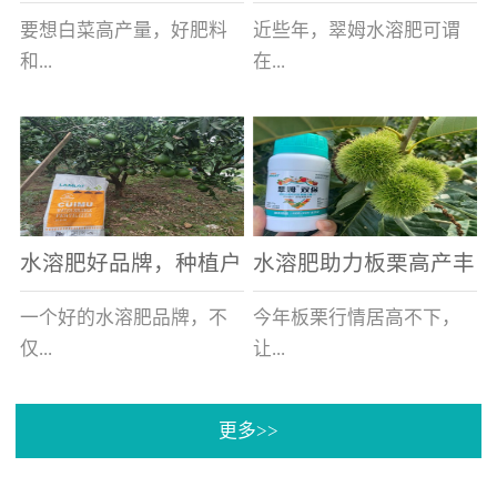
白菜增产不是问题
的好帮手
要想白菜高产量，好肥料
近些年，翠姆水溶肥可谓
和...
在...
好的技术管理缺一不可，
河北草莓区域话题不减，
相信广大白菜种植户们都
不但在草莓上表现效果明
深有体会。今天就一起来
显，使用的种植户更是越
看看，什么样的水溶肥可
来越多。今天，借此机
水溶肥好品牌，种植户
水溶肥助力板栗高产丰
以让你的...
会，一起来...
纷纷为“翠姆“点赞
产
一个好的水溶肥品牌，不
今年板栗行情居高不下，
仅...
让...
更多>>
帮助作物增产增收，更要
许多板栗种植户都获得了
让种植户信赖和认可，这
不小的收获。有这样一个