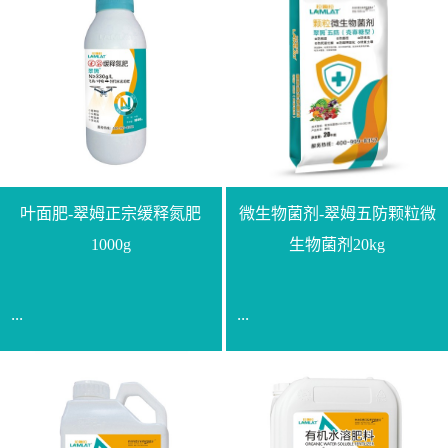
叶面肥-翠姆正宗缓释氮肥
微生物菌剂-翠姆五防颗粒微
1000g
生物菌剂20kg
...
...
【通用名称】脲甲醛缓释
【通用名称】微生物菌剂
氮肥【产品形态】水剂
【产品剂型】颗粒【产品