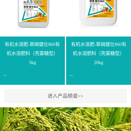
【产品规格】1000g【技术
规格】20kg【技术指标】
指标】N≥330g/L【企业标
有效活菌数≥10.0亿/克【增
准】Q/LML O01-2022【使
效物质】有机质≥40%;小分
用方法】1、飞防：每亩
子有机碳≥23%;壳寡糖
500-700克，根据水量添加
≥10PPM【使用方法】1、
复配其他农药、肥料并提
底肥：亩用本品40kg-
有机水溶肥-翠姆健壮860有
有机水溶肥-翠姆健壮860有
高药效，间隔2-3周，可连
100kg可替代有机肥，配合
机水溶肥料（壳寡糖型）
机水溶肥料（壳寡糖型）
续使用2-3次。2、苗期：
复合肥做底肥使用。2、追
5kg
20kg
移栽前三天，15倍-30倍稀
肥：亩用本品10kg-20kg，
...
...
释均匀喷施苗床;移栽前一
与复合肥、水溶肥或细土
天，用同样方法再喷施一
混均后沟施、穴施、撒施
次。移栽前使用，储存在
均可。3、沟施穴施:幼树
进入产品频道>>
【通用名称】有机水溶肥
【通用名称】有机水溶肥
苗株体内，移栽后，逐步
环状沟施，每棵用150-
料【产品剂型】水剂【产
料【产品剂型】水剂【产
释放并快速补充营养。3、
200g，成年树放射状沟
品规格】5kg、20kg【技术
品规格】5kg、20kg【技术
作为补氮肥使用：30-100
施，每棵用0.5kg-1kg，可
指标】有机质≥200g/L、
指标】有机质≥200g/L、
倍喷施，在开花前期、幼
拌肥施，也可拌土施。4、