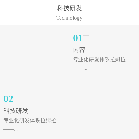
样的水溶肥品牌才更具有
典型案例，在河北地区，
科技研发
实力。今天要讲的水溶肥
有位王大姐今年使用一款
Technology
品牌，是...
非常火爆...
01
内容
专业化研发体系拉姆拉
——...
专注特种肥料研发和生
02
产，制定了“两个中心六个
科技研发
分中心”的科研开发系统，
专业化研发体系拉姆拉
拉姆拉特种肥料技术中心
——...
（特种...