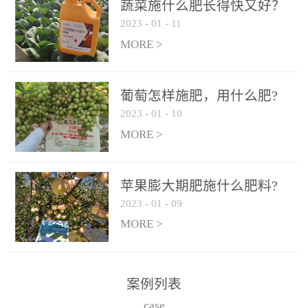
施、滴灌2.5-5kg/亩/次配
施、滴灌2.5-5kg/亩/次配
蔬菜施什么肥长得快又好？
合大量元素水溶肥一起使
合大量元素水溶肥一起使
2023
-
01
-
11
用，促使果实膨大，果肉
用，促使果实膨大，果肉
MORE >
饱满，品质好，果、枝健
饱满，品质好，果、枝健
壮。4、果实转色期或生长
壮。4、果实转色期或生长
葡萄怎样施肥，用什么肥?
后期∶冲施、滴灌2.5-5kg/
后期∶冲施、滴灌2.5-5kg/
2023
-
01
-
10
亩/次配合大量元素水溶肥
亩/次配合大量元素水溶肥
MORE >
一起使用，果实转色均
一起使用，果实转色均
匀，口感好，糖度提高，
匀，口感好，糖度提高，
预防枝叶早衰。5、叶面喷
预防枝叶早衰。5、叶面喷
苹果膨大期肥施什么肥料?
施︰浓度800-1500倍（1-
施︰浓度800-1500倍（1-
2023
-
01
-
09
6kg/公顷，间隔10-14天一
6kg/公顷，间隔10-14天一
MORE >
次，喷1-3次。
次，喷1-3次。
案例列表
case