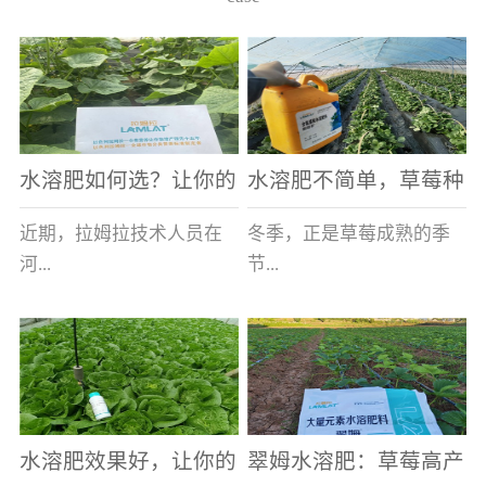
水溶肥如何选？让你的
水溶肥不简单，草莓种
老棚土好产量高
植户指名要使用
近期，拉姆拉技术人员在
冬季，正是草莓成熟的季
河...
节...
南走访时，发现当地许多
，也是山东窦大哥开心的
蔬菜产区，老棚数量占多
时刻，从一大早接到收购
数，连年的重茬、土壤板
商的电话，就开始在草莓
结等原因，导致土壤差，
大棚里忙碌。为什么窦大
水溶肥效果好，让你的
翠姆水溶肥：草莓高产
作物根系...
哥家的草...