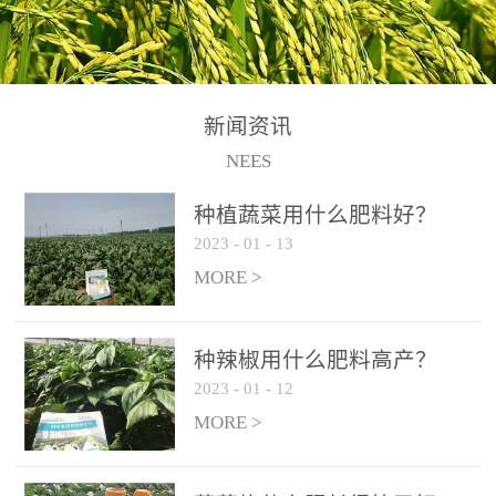
N+K2O70g/L、PH:6.5-
N+K2O70g/L、PH:6.5-
果期及采摘后各施一次，
拌苗床土：每平方米苗床
8.5、水不溶物≤50g/L【执
8.5、水不溶物≤50g/L【执
间隔2-3周喷施一次。4、
土用本品1kg-2kg与苗床土
行标准】NY/T3831-
行标准】NY/T3831-
作为叶面肥喷施使用：稀
混匀后播种。5、园林盆
2011【登记证号】农肥
2011【登记证号】农肥
释300-800倍液，间隔2-3
栽、花卉草坪：每公斤盆
(2019)准字15306号【使用
(2019)准字15306号【使用
新闻资讯
周喷施一次。5、冲施及滴
土用本品30g-50g追肥或作
方法】适合于基施、追
方法】适合于基施、追
NEES
灌：亩用量2-3公斤，冲施
底肥。
施、冲施、叶面喷施，滴
施、冲施、叶面喷施，滴
进水75%后再进肥效果更
种植蔬菜用什么肥料好？
灌及无土栽培和营养液的
灌及无土栽培和营养液的
佳。
2023
-
01
-
13
配方施肥。1、苗期冲施、
配方施肥。1、苗期冲施、
MORE >
滴灌:3-5kg/亩/次(45-75kg/
滴灌:3-5kg/亩/次(45-75kg/
公顷/次)。2、花前花后或
公顷/次)。2、花前花后或
生长前期︰冲施、滴灌2.5-
生长前期︰冲施、滴灌2.5-
种辣椒用什么肥料高产？
5kg/亩/次配合大量元素水
5kg/亩/次配合大量元素水
2023
-
01
-
12
溶肥一起使用，花芽、花
溶肥一起使用，花芽、花
MORE >
苞饱满，座果率高。3、幼
苞饱满，座果率高。3、幼
果膨大期或生长中期︰冲
果膨大期或生长中期︰冲