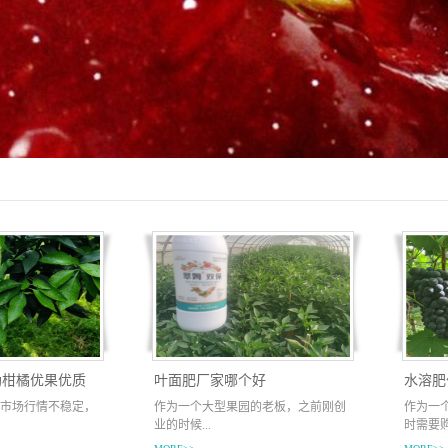
助柑橘优果优质
叶面肥厂家哪个好
市场行情不稳定，
作为一个大型果园的老板，之前刚创
作为一
业的时候...
时需要购.