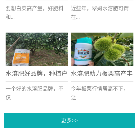
白菜增产不是问题
的好帮手
要想白菜高产量，好肥料
近些年，翠姆水溶肥可谓
和...
在...
好的技术管理缺一不可，
河北草莓区域话题不减，
相信广大白菜种植户们都
不但在草莓上表现效果明
深有体会。今天就一起来
显，使用的种植户更是越
看看，什么样的水溶肥可
来越多。今天，借此机
水溶肥好品牌，种植户
水溶肥助力板栗高产丰
以让你的...
会，一起来...
纷纷为“翠姆“点赞
产
一个好的水溶肥品牌，不
今年板栗行情居高不下，
仅...
让...
更多>>
帮助作物增产增收，更要
许多板栗种植户都获得了
让种植户信赖和认可，这
不小的收获。有这样一个