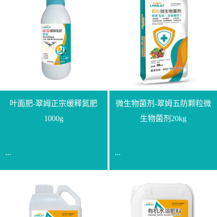
叶面肥-翠姆正宗缓释氮肥
微生物菌剂-翠姆五防颗粒微
1000g
生物菌剂20kg
...
...
【通用名称】脲甲醛缓释
【通用名称】微生物菌剂
氮肥【产品形态】水剂
【产品剂型】颗粒【产品