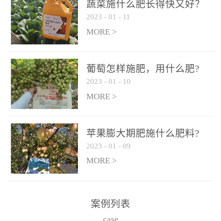
施、滴灌2.5-5kg/亩/次配
施、滴灌2.5-5kg/亩/次配
蔬菜施什么肥长得快又好？
合大量元素水溶肥一起使
合大量元素水溶肥一起使
2023
-
01
-
11
用，促使果实膨大，果肉
用，促使果实膨大，果肉
MORE >
饱满，品质好，果、枝健
饱满，品质好，果、枝健
壮。4、果实转色期或生长
壮。4、果实转色期或生长
葡萄怎样施肥，用什么肥?
后期∶冲施、滴灌2.5-5kg/
后期∶冲施、滴灌2.5-5kg/
2023
-
01
-
10
亩/次配合大量元素水溶肥
亩/次配合大量元素水溶肥
MORE >
一起使用，果实转色均
一起使用，果实转色均
匀，口感好，糖度提高，
匀，口感好，糖度提高，
预防枝叶早衰。5、叶面喷
预防枝叶早衰。5、叶面喷
苹果膨大期肥施什么肥料?
施︰浓度800-1500倍（1-
施︰浓度800-1500倍（1-
2023
-
01
-
09
6kg/公顷，间隔10-14天一
6kg/公顷，间隔10-14天一
MORE >
次，喷1-3次。
次，喷1-3次。
案例列表
case