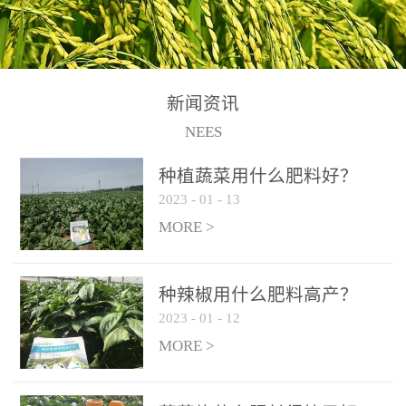
N+K2O70g/L、PH:6.5-
N+K2O70g/L、PH:6.5-
果期及采摘后各施一次，
拌苗床土：每平方米苗床
8.5、水不溶物≤50g/L【执
8.5、水不溶物≤50g/L【执
间隔2-3周喷施一次。4、
土用本品1kg-2kg与苗床土
行标准】NY/T3831-
行标准】NY/T3831-
作为叶面肥喷施使用：稀
混匀后播种。5、园林盆
2011【登记证号】农肥
2011【登记证号】农肥
释300-800倍液，间隔2-3
栽、花卉草坪：每公斤盆
(2019)准字15306号【使用
(2019)准字15306号【使用
新闻资讯
周喷施一次。5、冲施及滴
土用本品30g-50g追肥或作
方法】适合于基施、追
方法】适合于基施、追
NEES
灌：亩用量2-3公斤，冲施
底肥。
施、冲施、叶面喷施，滴
施、冲施、叶面喷施，滴
进水75%后再进肥效果更
种植蔬菜用什么肥料好？
灌及无土栽培和营养液的
灌及无土栽培和营养液的
佳。
2023
-
01
-
13
配方施肥。1、苗期冲施、
配方施肥。1、苗期冲施、
MORE >
滴灌:3-5kg/亩/次(45-75kg/
滴灌:3-5kg/亩/次(45-75kg/
公顷/次)。2、花前花后或
公顷/次)。2、花前花后或
生长前期︰冲施、滴灌2.5-
生长前期︰冲施、滴灌2.5-
种辣椒用什么肥料高产？
5kg/亩/次配合大量元素水
5kg/亩/次配合大量元素水
2023
-
01
-
12
溶肥一起使用，花芽、花
溶肥一起使用，花芽、花
MORE >
苞饱满，座果率高。3、幼
苞饱满，座果率高。3、幼
果膨大期或生长中期︰冲
果膨大期或生长中期︰冲