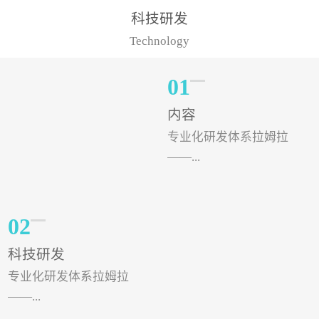
样的水溶肥品牌才更具有
典型案例，在河北地区，
科技研发
实力。今天要讲的水溶肥
有位王大姐今年使用一款
Technology
品牌，是...
非常火爆...
01
内容
专业化研发体系拉姆拉
——...
专注特种肥料研发和生
02
产，制定了“两个中心六个
科技研发
分中心”的科研开发系统，
专业化研发体系拉姆拉
拉姆拉特种肥料技术中心
——...
（特种...