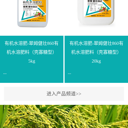
【产品规格】1000g【技术
规格】20kg【技术指标】
指标】N≥330g/L【企业标
有效活菌数≥10.0亿/克【增
准】Q/LML O01-2022【使
效物质】有机质≥40%;小分
用方法】1、飞防：每亩
子有机碳≥23%;壳寡糖
500-700克，根据水量添加
≥10PPM【使用方法】1、
复配其他农药、肥料并提
底肥：亩用本品40kg-
有机水溶肥-翠姆健壮860有
有机水溶肥-翠姆健壮860有
高药效，间隔2-3周，可连
100kg可替代有机肥，配合
机水溶肥料（壳寡糖型）
机水溶肥料（壳寡糖型）
续使用2-3次。2、苗期：
复合肥做底肥使用。2、追
5kg
20kg
移栽前三天，15倍-30倍稀
肥：亩用本品10kg-20kg，
...
...
释均匀喷施苗床;移栽前一
与复合肥、水溶肥或细土
天，用同样方法再喷施一
混均后沟施、穴施、撒施
次。移栽前使用，储存在
均可。3、沟施穴施:幼树
进入产品频道>>
【通用名称】有机水溶肥
【通用名称】有机水溶肥
苗株体内，移栽后，逐步
环状沟施，每棵用150-
料【产品剂型】水剂【产
料【产品剂型】水剂【产
释放并快速补充营养。3、
200g，成年树放射状沟
品规格】5kg、20kg【技术
品规格】5kg、20kg【技术
作为补氮肥使用：30-100
施，每棵用0.5kg-1kg，可
指标】有机质≥200g/L、
指标】有机质≥200g/L、
倍喷施，在开花前期、幼
拌肥施，也可拌土施。4、