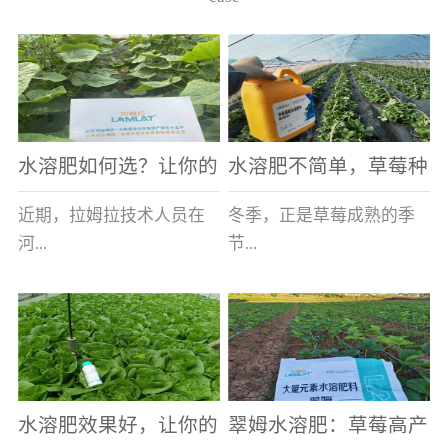
水溶肥如何选？让你的
水溶肥不简单，草莓种
老棚土好产量高
植户指名要使用
近期，拉姆拉技术人员在
冬季，正是草莓成熟的季
河...
节...
南走访时，发现当地许多
，也是山东窦大哥开心的
蔬菜产区，老棚数量占多
时刻，从一大早接到收购
数，连年的重茬、土壤板
商的电话，就开始在草莓
结等原因，导致土壤差，
大棚里忙碌。为什么窦大
水溶肥效果好，让你的
翠姆水溶肥：草莓高产
作物根系...
哥家的草...