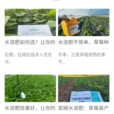
水溶肥如何选？让你的
水溶肥不简单，草莓种
老棚土好产量高
植户指名要使用
近期，拉姆拉技术人员在
冬季，正是草莓成熟的季
河...
节...
南走访时，发现当地许多
，也是山东窦大哥开心的
蔬菜产区，老棚数量占多
时刻，从一大早接到收购
数，连年的重茬、土壤板
商的电话，就开始在草莓
结等原因，导致土壤差，
大棚里忙碌。为什么窦大
水溶肥效果好，让你的
翠姆水溶肥：草莓高产
作物根系...
哥家的草...