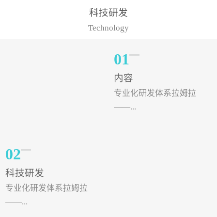
样的水溶肥品牌才更具有
典型案例，在河北地区，
科技研发
实力。今天要讲的水溶肥
有位王大姐今年使用一款
Technology
品牌，是...
非常火爆...
01
内容
专业化研发体系拉姆拉
——...
专注特种肥料研发和生
02
产，制定了“两个中心六个
科技研发
分中心”的科研开发系统，
专业化研发体系拉姆拉
拉姆拉特种肥料技术中心
——...
（特种...