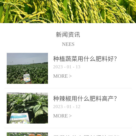
N+K2O70g/L、PH:6.5-
N+K2O70g/L、PH:6.5-
果期及采摘后各施一次，
拌苗床土：每平方米苗床
8.5、水不溶物≤50g/L【执
8.5、水不溶物≤50g/L【执
间隔2-3周喷施一次。4、
土用本品1kg-2kg与苗床土
行标准】NY/T3831-
行标准】NY/T3831-
作为叶面肥喷施使用：稀
混匀后播种。5、园林盆
2011【登记证号】农肥
2011【登记证号】农肥
释300-800倍液，间隔2-3
栽、花卉草坪：每公斤盆
(2019)准字15306号【使用
(2019)准字15306号【使用
新闻资讯
周喷施一次。5、冲施及滴
土用本品30g-50g追肥或作
方法】适合于基施、追
方法】适合于基施、追
NEES
灌：亩用量2-3公斤，冲施
底肥。
施、冲施、叶面喷施，滴
施、冲施、叶面喷施，滴
进水75%后再进肥效果更
种植蔬菜用什么肥料好？
灌及无土栽培和营养液的
灌及无土栽培和营养液的
佳。
2023
-
01
-
13
配方施肥。1、苗期冲施、
配方施肥。1、苗期冲施、
MORE >
滴灌:3-5kg/亩/次(45-75kg/
滴灌:3-5kg/亩/次(45-75kg/
公顷/次)。2、花前花后或
公顷/次)。2、花前花后或
生长前期︰冲施、滴灌2.5-
生长前期︰冲施、滴灌2.5-
种辣椒用什么肥料高产？
5kg/亩/次配合大量元素水
5kg/亩/次配合大量元素水
2023
-
01
-
12
溶肥一起使用，花芽、花
溶肥一起使用，花芽、花
MORE >
苞饱满，座果率高。3、幼
苞饱满，座果率高。3、幼
果膨大期或生长中期︰冲
果膨大期或生长中期︰冲