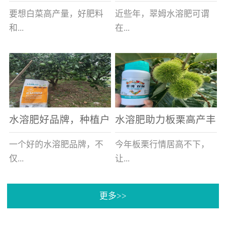
白菜增产不是问题
的好帮手
要想白菜高产量，好肥料
近些年，翠姆水溶肥可谓
和...
在...
好的技术管理缺一不可，
河北草莓区域话题不减，
相信广大白菜种植户们都
不但在草莓上表现效果明
深有体会。今天就一起来
显，使用的种植户更是越
看看，什么样的水溶肥可
来越多。今天，借此机
水溶肥好品牌，种植户
水溶肥助力板栗高产丰
以让你的...
会，一起来...
纷纷为“翠姆“点赞
产
一个好的水溶肥品牌，不
今年板栗行情居高不下，
仅...
让...
更多>>
帮助作物增产增收，更要
许多板栗种植户都获得了
让种植户信赖和认可，这
不小的收获。有这样一个