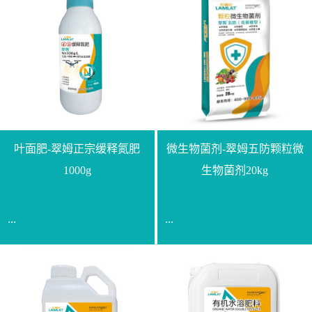
叶面肥-翠姆正宗缓释氮肥
微生物菌剂-翠姆五防颗粒微
1000g
生物菌剂20kg
...
...
【通用名称】脲甲醛缓释
【通用名称】微生物菌剂
氮肥【产品形态】水剂
【产品剂型】颗粒【产品