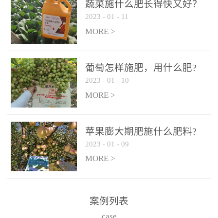
施、滴灌2.5-5kg/亩/次配
施、滴灌2.5-5kg/亩/次配
蔬菜施什么肥长得快又好？
合大量元素水溶肥一起使
合大量元素水溶肥一起使
2023
-
01
-
11
用，促使果实膨大，果肉
用，促使果实膨大，果肉
MORE >
饱满，品质好，果、枝健
饱满，品质好，果、枝健
壮。4、果实转色期或生长
壮。4、果实转色期或生长
葡萄怎样施肥，用什么肥?
后期∶冲施、滴灌2.5-5kg/
后期∶冲施、滴灌2.5-5kg/
2023
-
01
-
10
亩/次配合大量元素水溶肥
亩/次配合大量元素水溶肥
MORE >
一起使用，果实转色均
一起使用，果实转色均
匀，口感好，糖度提高，
匀，口感好，糖度提高，
预防枝叶早衰。5、叶面喷
预防枝叶早衰。5、叶面喷
苹果膨大期肥施什么肥料?
施︰浓度800-1500倍（1-
施︰浓度800-1500倍（1-
2023
-
01
-
09
6kg/公顷，间隔10-14天一
6kg/公顷，间隔10-14天一
MORE >
次，喷1-3次。
次，喷1-3次。
案例列表
case