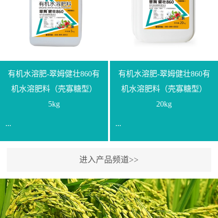
【产品规格】1000g【技术
规格】20kg【技术指标】
指标】N≥330g/L【企业标
有效活菌数≥10.0亿/克【增
准】Q/LML O01-2022【使
效物质】有机质≥40%;小分
用方法】1、飞防：每亩
子有机碳≥23%;壳寡糖
500-700克，根据水量添加
≥10PPM【使用方法】1、
复配其他农药、肥料并提
底肥：亩用本品40kg-
有机水溶肥-翠姆健壮860有
有机水溶肥-翠姆健壮860有
高药效，间隔2-3周，可连
100kg可替代有机肥，配合
机水溶肥料（壳寡糖型）
机水溶肥料（壳寡糖型）
续使用2-3次。2、苗期：
复合肥做底肥使用。2、追
5kg
20kg
移栽前三天，15倍-30倍稀
肥：亩用本品10kg-20kg，
...
...
释均匀喷施苗床;移栽前一
与复合肥、水溶肥或细土
天，用同样方法再喷施一
混均后沟施、穴施、撒施
次。移栽前使用，储存在
均可。3、沟施穴施:幼树
进入产品频道>>
【通用名称】有机水溶肥
【通用名称】有机水溶肥
苗株体内，移栽后，逐步
环状沟施，每棵用150-
料【产品剂型】水剂【产
料【产品剂型】水剂【产
释放并快速补充营养。3、
200g，成年树放射状沟
品规格】5kg、20kg【技术
品规格】5kg、20kg【技术
作为补氮肥使用：30-100
施，每棵用0.5kg-1kg，可
指标】有机质≥200g/L、
指标】有机质≥200g/L、
倍喷施，在开花前期、幼
拌肥施，也可拌土施。4、