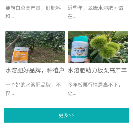
白菜增产不是问题
的好帮手
要想白菜高产量，好肥料
近些年，翠姆水溶肥可谓
和...
在...
好的技术管理缺一不可，
河北草莓区域话题不减，
相信广大白菜种植户们都
不但在草莓上表现效果明
深有体会。今天就一起来
显，使用的种植户更是越
看看，什么样的水溶肥可
来越多。今天，借此机
水溶肥好品牌，种植户
水溶肥助力板栗高产丰
以让你的...
会，一起来...
纷纷为“翠姆“点赞
产
一个好的水溶肥品牌，不
今年板栗行情居高不下，
仅...
让...
更多>>
帮助作物增产增收，更要
许多板栗种植户都获得了
让种植户信赖和认可，这
不小的收获。有这样一个