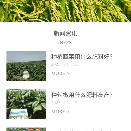
N+K2O70g/L、PH:6.5-
N+K2O70g/L、PH:6.5-
果期及采摘后各施一次，
拌苗床土：每平方米苗床
8.5、水不溶物≤50g/L【执
8.5、水不溶物≤50g/L【执
间隔2-3周喷施一次。4、
土用本品1kg-2kg与苗床土
行标准】NY/T3831-
行标准】NY/T3831-
作为叶面肥喷施使用：稀
混匀后播种。5、园林盆
2011【登记证号】农肥
2011【登记证号】农肥
释300-800倍液，间隔2-3
栽、花卉草坪：每公斤盆
(2019)准字15306号【使用
(2019)准字15306号【使用
新闻资讯
周喷施一次。5、冲施及滴
土用本品30g-50g追肥或作
方法】适合于基施、追
方法】适合于基施、追
NEES
灌：亩用量2-3公斤，冲施
底肥。
施、冲施、叶面喷施，滴
施、冲施、叶面喷施，滴
进水75%后再进肥效果更
种植蔬菜用什么肥料好？
灌及无土栽培和营养液的
灌及无土栽培和营养液的
佳。
2023
-
01
-
13
配方施肥。1、苗期冲施、
配方施肥。1、苗期冲施、
MORE >
滴灌:3-5kg/亩/次(45-75kg/
滴灌:3-5kg/亩/次(45-75kg/
公顷/次)。2、花前花后或
公顷/次)。2、花前花后或
生长前期︰冲施、滴灌2.5-
生长前期︰冲施、滴灌2.5-
种辣椒用什么肥料高产？
5kg/亩/次配合大量元素水
5kg/亩/次配合大量元素水
2023
-
01
-
12
溶肥一起使用，花芽、花
溶肥一起使用，花芽、花
MORE >
苞饱满，座果率高。3、幼
苞饱满，座果率高。3、幼
果膨大期或生长中期︰冲
果膨大期或生长中期︰冲