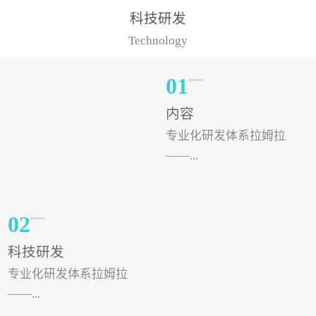
样的水溶肥品牌才更具有
典型案例，在河北地区，
科技研发
实力。今天要讲的水溶肥
有位王大姐今年使用一款
Technology
品牌，是...
非常火爆...
01
内容
专业化研发体系拉姆拉
——...
专注特种肥料研发和生
02
产，制定了“两个中心六个
科技研发
分中心”的科研开发系统，
专业化研发体系拉姆拉
拉姆拉特种肥料技术中心
——...
（特种...