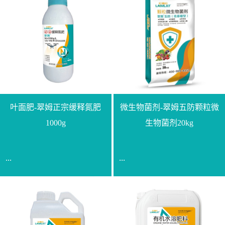
叶面肥-翠姆正宗缓释氮肥
微生物菌剂-翠姆五防颗粒微
1000g
生物菌剂20kg
...
...
【通用名称】脲甲醛缓释
【通用名称】微生物菌剂
氮肥【产品形态】水剂
【产品剂型】颗粒【产品