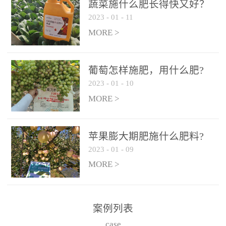
施、滴灌2.5-5kg/亩/次配
施、滴灌2.5-5kg/亩/次配
蔬菜施什么肥长得快又好？
合大量元素水溶肥一起使
合大量元素水溶肥一起使
2023
-
01
-
11
用，促使果实膨大，果肉
用，促使果实膨大，果肉
MORE >
饱满，品质好，果、枝健
饱满，品质好，果、枝健
壮。4、果实转色期或生长
壮。4、果实转色期或生长
葡萄怎样施肥，用什么肥?
后期∶冲施、滴灌2.5-5kg/
后期∶冲施、滴灌2.5-5kg/
2023
-
01
-
10
亩/次配合大量元素水溶肥
亩/次配合大量元素水溶肥
MORE >
一起使用，果实转色均
一起使用，果实转色均
匀，口感好，糖度提高，
匀，口感好，糖度提高，
预防枝叶早衰。5、叶面喷
预防枝叶早衰。5、叶面喷
苹果膨大期肥施什么肥料?
施︰浓度800-1500倍（1-
施︰浓度800-1500倍（1-
2023
-
01
-
09
6kg/公顷，间隔10-14天一
6kg/公顷，间隔10-14天一
MORE >
次，喷1-3次。
次，喷1-3次。
案例列表
case