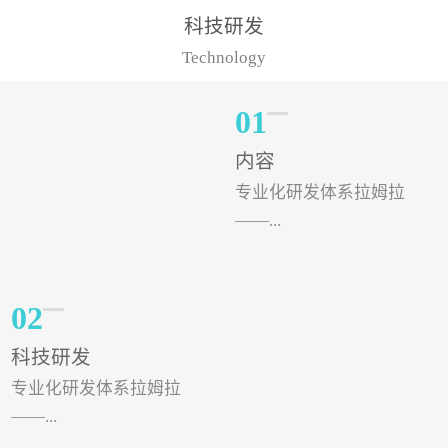
样的水溶肥品牌才更具有
典型案例，在河北地区，
科技研发
实力。今天要讲的水溶肥
有位王大姐今年使用一款
Technology
品牌，是...
非常火爆...
01
内容
专业化研发体系拉姆拉
——...
专注特种肥料研发和生
02
产，制定了“两个中心六个
科技研发
分中心”的科研开发系统，
专业化研发体系拉姆拉
拉姆拉特种肥料技术中心
——...
（特种...