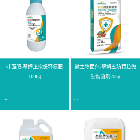
叶面肥-翠姆正宗缓释氮肥
微生物菌剂-翠姆五防颗粒微
1000g
生物菌剂20kg
...
...
【通用名称】脲甲醛缓释
【通用名称】微生物菌剂
氮肥【产品形态】水剂
【产品剂型】颗粒【产品