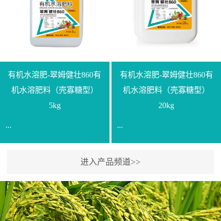
【产品规格】1000g【技术
规格】20kg【技术指标】
指标】N≥330g/L【企业标
有效活菌数≥10.0亿/克【增
准】Q/LML O01-2022【使
效物质】有机质≥40%;小分
用方法】1、飞防：每亩
子有机碳≥23%;壳寡糖
500-700克，根据水量添加
≥10PPM【使用方法】1、
复配其他农药、肥料并提
底肥：亩用本品40kg-
有机水溶肥-翠姆健壮860有
有机水溶肥-翠姆健壮860有
高药效，间隔2-3周，可连
100kg可替代有机肥，配合
机水溶肥料（壳寡糖型）
机水溶肥料（壳寡糖型）
续使用2-3次。2、苗期：
复合肥做底肥使用。2、追
5kg
20kg
移栽前三天，15倍-30倍稀
肥：亩用本品10kg-20kg，
...
...
释均匀喷施苗床;移栽前一
与复合肥、水溶肥或细土
天，用同样方法再喷施一
混均后沟施、穴施、撒施
次。移栽前使用，储存在
均可。3、沟施穴施:幼树
进入产品频道>>
【通用名称】有机水溶肥
【通用名称】有机水溶肥
苗株体内，移栽后，逐步
环状沟施，每棵用150-
料【产品剂型】水剂【产
料【产品剂型】水剂【产
释放并快速补充营养。3、
200g，成年树放射状沟
品规格】5kg、20kg【技术
品规格】5kg、20kg【技术
作为补氮肥使用：30-100
施，每棵用0.5kg-1kg，可
指标】有机质≥200g/L、
指标】有机质≥200g/L、
倍喷施，在开花前期、幼
拌肥施，也可拌土施。4、