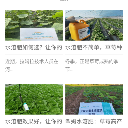
水溶肥如何选？让你的
水溶肥不简单，草莓种
老棚土好产量高
植户指名要使用
近期，拉姆拉技术人员在
冬季，正是草莓成熟的季
河...
节...
南走访时，发现当地许多
，也是山东窦大哥开心的
蔬菜产区，老棚数量占多
时刻，从一大早接到收购
数，连年的重茬、土壤板
商的电话，就开始在草莓
结等原因，导致土壤差，
大棚里忙碌。为什么窦大
水溶肥效果好，让你的
翠姆水溶肥：草莓高产
作物根系...
哥家的草...