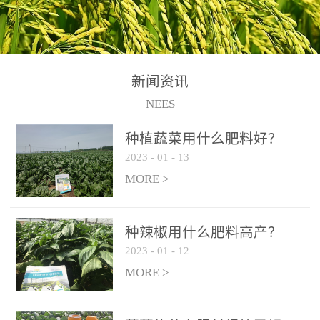
N+K2O70g/L、PH:6.5-
N+K2O70g/L、PH:6.5-
果期及采摘后各施一次，
拌苗床土：每平方米苗床
8.5、水不溶物≤50g/L【执
8.5、水不溶物≤50g/L【执
间隔2-3周喷施一次。4、
土用本品1kg-2kg与苗床土
行标准】NY/T3831-
行标准】NY/T3831-
作为叶面肥喷施使用：稀
混匀后播种。5、园林盆
2011【登记证号】农肥
2011【登记证号】农肥
释300-800倍液，间隔2-3
栽、花卉草坪：每公斤盆
(2019)准字15306号【使用
(2019)准字15306号【使用
新闻资讯
周喷施一次。5、冲施及滴
土用本品30g-50g追肥或作
方法】适合于基施、追
方法】适合于基施、追
NEES
灌：亩用量2-3公斤，冲施
底肥。
施、冲施、叶面喷施，滴
施、冲施、叶面喷施，滴
进水75%后再进肥效果更
种植蔬菜用什么肥料好？
灌及无土栽培和营养液的
灌及无土栽培和营养液的
佳。
2023
-
01
-
13
配方施肥。1、苗期冲施、
配方施肥。1、苗期冲施、
MORE >
滴灌:3-5kg/亩/次(45-75kg/
滴灌:3-5kg/亩/次(45-75kg/
公顷/次)。2、花前花后或
公顷/次)。2、花前花后或
生长前期︰冲施、滴灌2.5-
生长前期︰冲施、滴灌2.5-
种辣椒用什么肥料高产？
5kg/亩/次配合大量元素水
5kg/亩/次配合大量元素水
2023
-
01
-
12
溶肥一起使用，花芽、花
溶肥一起使用，花芽、花
MORE >
苞饱满，座果率高。3、幼
苞饱满，座果率高。3、幼
果膨大期或生长中期︰冲
果膨大期或生长中期︰冲