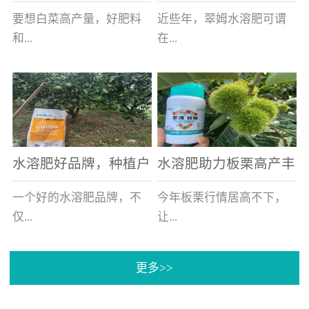
白菜增产不是问题
的好帮手
要想白菜高产量，好肥料
近些年，翠姆水溶肥可谓
和...
在...
好的技术管理缺一不可，
河北草莓区域话题不减，
相信广大白菜种植户们都
不但在草莓上表现效果明
深有体会。今天就一起来
显，使用的种植户更是越
看看，什么样的水溶肥可
来越多。今天，借此机
水溶肥好品牌，种植户
水溶肥助力板栗高产丰
以让你的...
会，一起来...
纷纷为“翠姆“点赞
产
一个好的水溶肥品牌，不
今年板栗行情居高不下，
仅...
让...
更多>>
帮助作物增产增收，更要
许多板栗种植户都获得了
让种植户信赖和认可，这
不小的收获。有这样一个