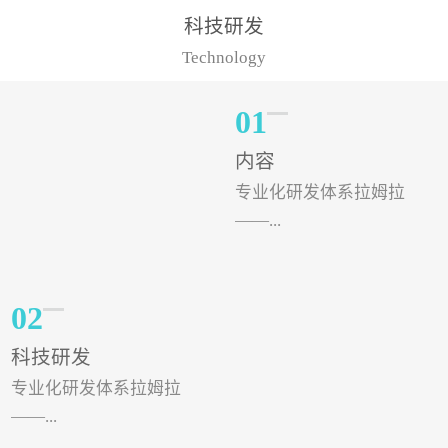
样的水溶肥品牌才更具有
典型案例，在河北地区，
科技研发
实力。今天要讲的水溶肥
有位王大姐今年使用一款
Technology
品牌，是...
非常火爆...
01
内容
专业化研发体系拉姆拉
——...
专注特种肥料研发和生
02
产，制定了“两个中心六个
科技研发
分中心”的科研开发系统，
专业化研发体系拉姆拉
拉姆拉特种肥料技术中心
——...
（特种...