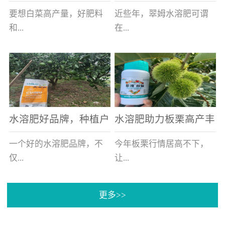
白菜增产不是问题
的好帮手
要想白菜高产量，好肥料
近些年，翠姆水溶肥可谓
和...
在...
好的技术管理缺一不可，
河北草莓区域话题不减，
相信广大白菜种植户们都
不但在草莓上表现效果明
深有体会。今天就一起来
显，使用的种植户更是越
看看，什么样的水溶肥可
来越多。今天，借此机
水溶肥好品牌，种植户
水溶肥助力板栗高产丰
以让你的...
会，一起来...
纷纷为“翠姆“点赞
产
一个好的水溶肥品牌，不
今年板栗行情居高不下，
仅...
让...
更多>>
帮助作物增产增收，更要
许多板栗种植户都获得了
让种植户信赖和认可，这
不小的收获。有这样一个