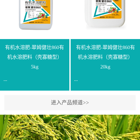
【产品规格】1000g【技术
规格】20kg【技术指标】
指标】N≥330g/L【企业标
有效活菌数≥10.0亿/克【增
准】Q/LML O01-2022【使
效物质】有机质≥40%;小分
用方法】1、飞防：每亩
子有机碳≥23%;壳寡糖
500-700克，根据水量添加
≥10PPM【使用方法】1、
复配其他农药、肥料并提
底肥：亩用本品40kg-
有机水溶肥-翠姆健壮860有
有机水溶肥-翠姆健壮860有
高药效，间隔2-3周，可连
100kg可替代有机肥，配合
机水溶肥料（壳寡糖型）
机水溶肥料（壳寡糖型）
续使用2-3次。2、苗期：
复合肥做底肥使用。2、追
5kg
20kg
移栽前三天，15倍-30倍稀
肥：亩用本品10kg-20kg，
...
...
释均匀喷施苗床;移栽前一
与复合肥、水溶肥或细土
天，用同样方法再喷施一
混均后沟施、穴施、撒施
次。移栽前使用，储存在
均可。3、沟施穴施:幼树
进入产品频道>>
【通用名称】有机水溶肥
【通用名称】有机水溶肥
苗株体内，移栽后，逐步
环状沟施，每棵用150-
料【产品剂型】水剂【产
料【产品剂型】水剂【产
释放并快速补充营养。3、
200g，成年树放射状沟
品规格】5kg、20kg【技术
品规格】5kg、20kg【技术
作为补氮肥使用：30-100
施，每棵用0.5kg-1kg，可
指标】有机质≥200g/L、
指标】有机质≥200g/L、
倍喷施，在开花前期、幼
拌肥施，也可拌土施。4、