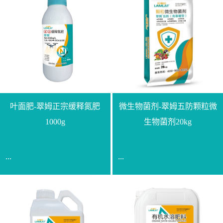
叶面肥-翠姆正宗缓释氮肥
微生物菌剂-翠姆五防颗粒微
1000g
生物菌剂20kg
...
...
【通用名称】脲甲醛缓释
【通用名称】微生物菌剂
氮肥【产品形态】水剂
【产品剂型】颗粒【产品