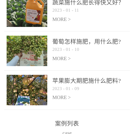
施、滴灌2.5-5kg/亩/次配
施、滴灌2.5-5kg/亩/次配
蔬菜施什么肥长得快又好？
合大量元素水溶肥一起使
合大量元素水溶肥一起使
2023
-
01
-
11
用，促使果实膨大，果肉
用，促使果实膨大，果肉
MORE >
饱满，品质好，果、枝健
饱满，品质好，果、枝健
壮。4、果实转色期或生长
壮。4、果实转色期或生长
葡萄怎样施肥，用什么肥?
后期∶冲施、滴灌2.5-5kg/
后期∶冲施、滴灌2.5-5kg/
2023
-
01
-
10
亩/次配合大量元素水溶肥
亩/次配合大量元素水溶肥
MORE >
一起使用，果实转色均
一起使用，果实转色均
匀，口感好，糖度提高，
匀，口感好，糖度提高，
预防枝叶早衰。5、叶面喷
预防枝叶早衰。5、叶面喷
苹果膨大期肥施什么肥料?
施︰浓度800-1500倍（1-
施︰浓度800-1500倍（1-
2023
-
01
-
09
6kg/公顷，间隔10-14天一
6kg/公顷，间隔10-14天一
MORE >
次，喷1-3次。
次，喷1-3次。
案例列表
case