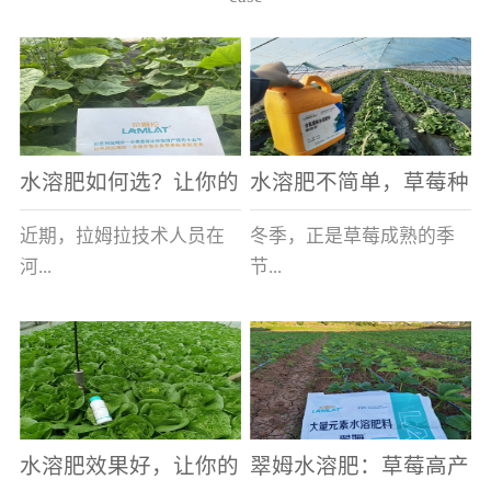
水溶肥如何选？让你的
水溶肥不简单，草莓种
老棚土好产量高
植户指名要使用
近期，拉姆拉技术人员在
冬季，正是草莓成熟的季
河...
节...
南走访时，发现当地许多
，也是山东窦大哥开心的
蔬菜产区，老棚数量占多
时刻，从一大早接到收购
数，连年的重茬、土壤板
商的电话，就开始在草莓
结等原因，导致土壤差，
大棚里忙碌。为什么窦大
水溶肥效果好，让你的
翠姆水溶肥：草莓高产
作物根系...
哥家的草...