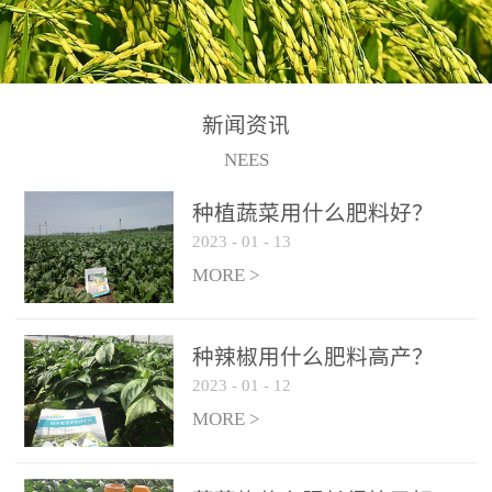
N+K2O70g/L、PH:6.5-
N+K2O70g/L、PH:6.5-
果期及采摘后各施一次，
拌苗床土：每平方米苗床
8.5、水不溶物≤50g/L【执
8.5、水不溶物≤50g/L【执
间隔2-3周喷施一次。4、
土用本品1kg-2kg与苗床土
行标准】NY/T3831-
行标准】NY/T3831-
作为叶面肥喷施使用：稀
混匀后播种。5、园林盆
2011【登记证号】农肥
2011【登记证号】农肥
释300-800倍液，间隔2-3
栽、花卉草坪：每公斤盆
(2019)准字15306号【使用
(2019)准字15306号【使用
新闻资讯
周喷施一次。5、冲施及滴
土用本品30g-50g追肥或作
方法】适合于基施、追
方法】适合于基施、追
NEES
灌：亩用量2-3公斤，冲施
底肥。
施、冲施、叶面喷施，滴
施、冲施、叶面喷施，滴
进水75%后再进肥效果更
种植蔬菜用什么肥料好？
灌及无土栽培和营养液的
灌及无土栽培和营养液的
佳。
2023
-
01
-
13
配方施肥。1、苗期冲施、
配方施肥。1、苗期冲施、
MORE >
滴灌:3-5kg/亩/次(45-75kg/
滴灌:3-5kg/亩/次(45-75kg/
公顷/次)。2、花前花后或
公顷/次)。2、花前花后或
生长前期︰冲施、滴灌2.5-
生长前期︰冲施、滴灌2.5-
种辣椒用什么肥料高产？
5kg/亩/次配合大量元素水
5kg/亩/次配合大量元素水
2023
-
01
-
12
溶肥一起使用，花芽、花
溶肥一起使用，花芽、花
MORE >
苞饱满，座果率高。3、幼
苞饱满，座果率高。3、幼
果膨大期或生长中期︰冲
果膨大期或生长中期︰冲