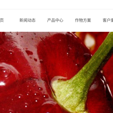
页
新闻动态
产品中心
作物方案
客户